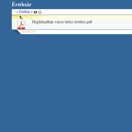
Értéktár
.
»
Értéktár
»
.
Hajdúhadház város helyi értékei.pdf
Flister 1.6