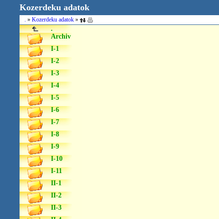
Kozerdeku adatok
.
»
Kozerdeku adatok
»
.
Archiv
I-1
I-2
I-3
I-4
I-5
I-6
I-7
I-8
I-9
I-10
I-11
II-1
II-2
II-3