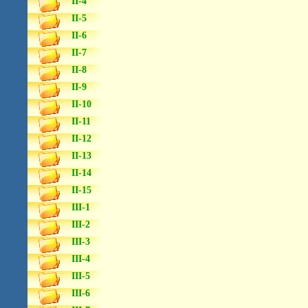
II-4
II-5
II-6
II-7
II-8
II-9
II-10
II-11
II-12
II-13
II-14
II-15
III-1
III-2
III-3
III-4
III-5
III-6