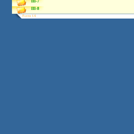
III-7
III-8
Flister 1.6