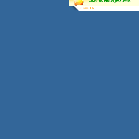
2026-os előterjesztések
Flister 1.6