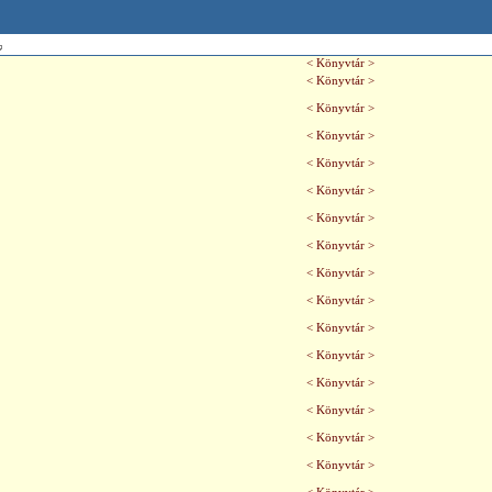
< Könyvtár >
< Könyvtár >
< Könyvtár >
< Könyvtár >
< Könyvtár >
< Könyvtár >
< Könyvtár >
< Könyvtár >
< Könyvtár >
< Könyvtár >
< Könyvtár >
< Könyvtár >
< Könyvtár >
< Könyvtár >
< Könyvtár >
< Könyvtár >