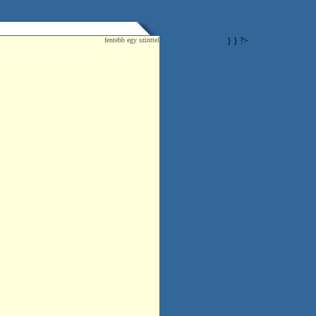
fentebb egy szinttel
} } ?>