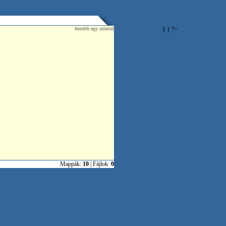
fentebb egy szinttel
} } ?>
Mappák:
10
| Fájlok:
0