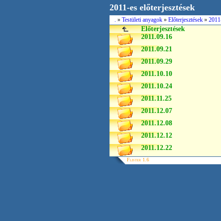
2011-es előterjesztések
.
»
Testületi anyagok
»
Előterjesztések
»
2011-
Előterjesztések
2011.09.16
2011.09.21
2011.09.29
2011.10.10
2011.10.24
2011.11.25
2011.12.07
2011.12.08
2011.12.12
2011.12.22
Flister 1.6