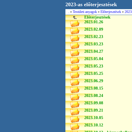
2023-as előterjesztések
.
»
Testületi anyagok
»
Előterjesztések
»
2023-
Előterjesztések
2023.01.26
2023.02.09
2023.02.23
2023.03.23
2023.04.27
2023.05.04
2023.05.23
2023.05.25
2023.06.29
2023.08.15
2023.08.24
2023.09.08
2023.09.21
2023.10.05
2023.10.12