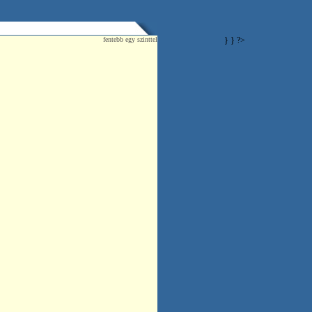
fentebb egy szinttel
} } ?>