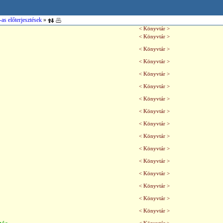
as előterjesztések
»
< Könyvtár >
< Könyvtár >
< Könyvtár >
< Könyvtár >
< Könyvtár >
< Könyvtár >
< Könyvtár >
< Könyvtár >
< Könyvtár >
< Könyvtár >
< Könyvtár >
< Könyvtár >
< Könyvtár >
< Könyvtár >
< Könyvtár >
< Könyvtár >