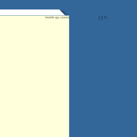
fentebb egy szinttel
} } ?>