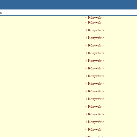
< Könyvtár >
< Könyvtár >
< Könyvtár >
< Könyvtár >
< Könyvtár >
< Könyvtár >
< Könyvtár >
< Könyvtár >
< Könyvtár >
< Könyvtár >
< Könyvtár >
< Könyvtár >
< Könyvtár >
< Könyvtár >
< Könyvtár >
< Könyvtár >