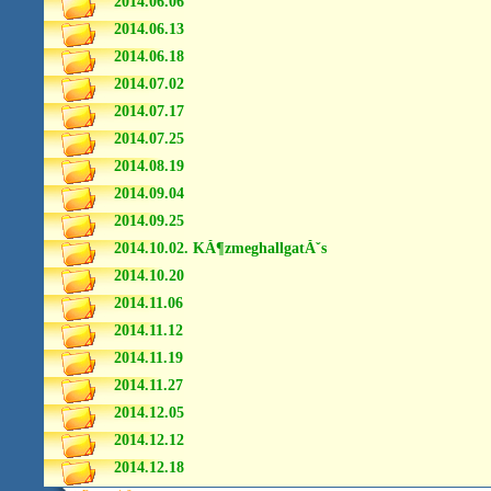
2014.06.06
2014.06.13
2014.06.18
2014.07.02
2014.07.17
2014.07.25
2014.08.19
2014.09.04
2014.09.25
2014.10.02. KĂ¶zmeghallgatĂˇs
2014.10.20
2014.11.06
2014.11.12
2014.11.19
2014.11.27
2014.12.05
2014.12.12
2014.12.18