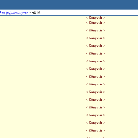
9-es jegyzőkönyvek
»
< Könyvtár >
< Könyvtár >
< Könyvtár >
< Könyvtár >
< Könyvtár >
< Könyvtár >
< Könyvtár >
< Könyvtár >
< Könyvtár >
< Könyvtár >
< Könyvtár >
< Könyvtár >
< Könyvtár >
< Könyvtár >
< Könyvtár >
< Könyvtár >