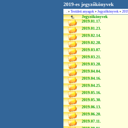
2019-es jegyzőkönyvek
.
»
Testületi anyagok
»
Jegyzőkönyvek
»
201
Jegyzőkönyvek
2019.01.17.
2019.01.23.
2019.02.14.
2019.02.28.
2019.03.07.
2019.03.21.
2019.03.28.
2019.04.04.
2019.04.16.
2019.04.25.
2019.05.16.
2019.05.30.
2019.06.13.
2019.06.20.
2019.07.11.