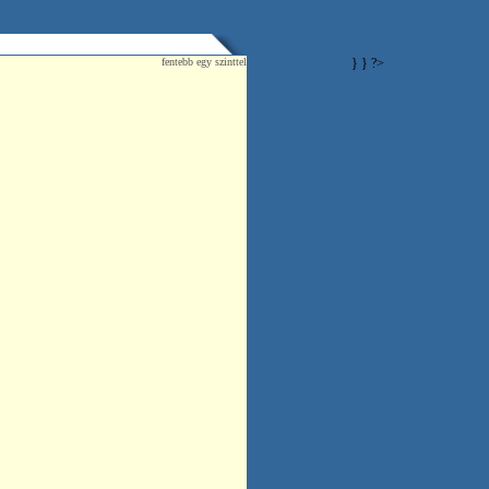
fentebb egy szinttel
} } ?>