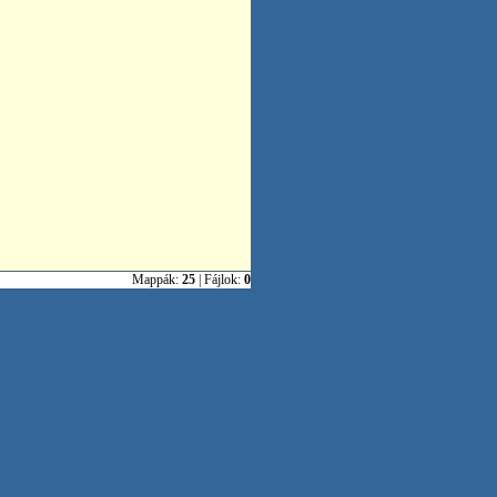
Mappák:
25
| Fájlok:
0