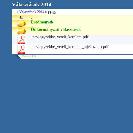
Választások 2014
.
»
Választások 2014
»
.
Eredmenyek
Önkormányzati választások
nevjegyzekbe_veteli_kerelem.pdf
nevjegyzekbe_veteli_kerelem_tajekoztato.pdf
Flister 1.6