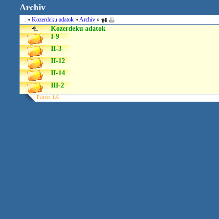
Archiv
.
»
Kozerdeku adatok
»
Archiv
»
Kozerdeku adatok
I-9
II-3
II-12
II-14
III-2
Flister 1.6