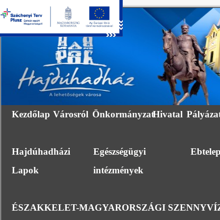
Kezdőlap
Városról
Önkormányzat
Hivatal
Pályáza
Hajdúhadházi
Egészségügyi
Ebtele
Lapok
intézmények
ÉSZAKKELET-MAGYARORSZÁGI SZENNYVÍZ