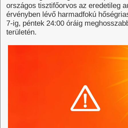
országos tisztifőorvos az eredetileg a
érvényben lévő harmadfokú hőségrias
7-ig, péntek 24:00 óráig meghosszabbí
területén.