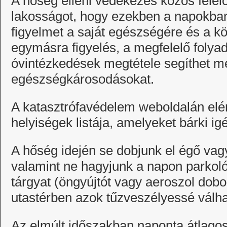
A hőség elleni védekezés közös felel
lakosságot, hogy ezekben a napokban
figyelmet a saját egészségére és a k
egymásra figyelés, a megfelelő folya
óvintézkedések megtétele segíthet m
egészségkárosodásokat.
A katasztrófavédelem weboldalán elér
helyiségek listája, amelyeket bárki ig
A hőség idején se dobjunk el égő vagy
valamint ne hagyjunk a napon parkol
tárgyat (öngyújtót vagy aeroszol dobo
utastérben azok tűzveszélyessé válha
Az elmúlt időszakban naponta átlago