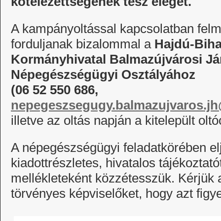
kötelezettségének tesz eleget.
A kampányoltással kapcsolatban felme
forduljanak bizalommal a
Hajdú-Biha
Kormányhivatal Balmazújvárosi Jár
Népegészségügyi Osztályához
(06 52 550 686,
nepegeszsegugy.balmazujvaros.jh
illetve az oltás napján a kitelepült olt
A népegészségügyi feladatkörében eljár
kiadottrészletes, hivatalos tájékoztat
mellékleteként közzétesszük. Kérjük a
törvényes képviselőket, hogy azt figy