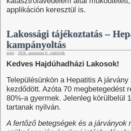
katasztrófavédelem által működtetett
applikáción keresztül is.
Lakossági tájékoztatás – Hepa
kampányoltás
sajtó
-
2026. augusztus 6. csütörtök
Kedves Hajdúhadházi Lakosok!
Településünkön a Hepatitis A járvány
kezdődött. Azóta 70 megbetegedést re
80%-a gyermek. Jelenleg körülbelül 
tartanak nyilván.
A fertőző betegségek és a járványo