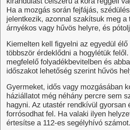
kirándulást célszerű a kora reggeli vag
Ha a mozgás során fejfájás, szédülés
jelentkezik, azonnal szakítsuk meg a
árnyékos vagy hűvös helyre, és pótolj
Kiemelten kell figyelni az egyedül él
többször érdeklődni a hogylétük felől. 
megfelelő folyadékbevitelben és abb
időszakot lehetőség szerint hűvös hel
Gyermeket, idős vagy mozgásában kor
háziállatot még néhány percre sem 
hagyni. Az utastér rendkívül gyorsan
forrósodhat fel. Ha valaki ilyen helyze
értesítse a 112-es segélyhívó számot