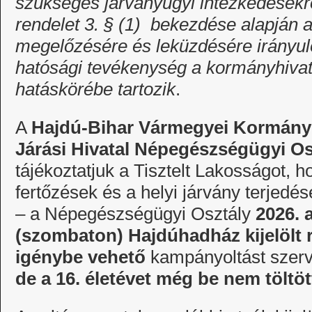
szükséges járványügyi intézkedésekrő
rendelet 3. § (1) bekezdése alapján 
megelőzésére és leküzdésére irányul
hatósági tevékenység a kormányhivatal
hatáskörébe tartozik
.
A
Hajdú-Bihar Vármegyei Kormányh
Járási Hivatal Népegészségügyi O
tájékoztatjuk a Tisztelt Lakosságot, h
fertőzések és a helyi járvány terje
– a Népegészségügyi Osztály
2026.
(szombaton)
Hajdúhadház kijelölt 
igénybe vehető
kampányoltást szer
de a 16. életévet még be nem töltöt