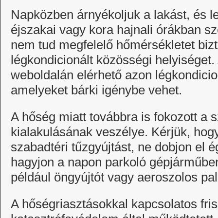
Napközben árnyékoljuk a lakást, és le
éjszakai vagy kora hajnali órákban sz
nem tud megfelelő hőmérsékletet bizto
légkondicionált közösségi helyiséget
weboldalán elérhető azon légkondicion
amelyeket bárki igénybe vehet.
A hőség miatt továbbra is fokozott a 
kialakulásának veszélye. Kérjük, hog
szabadtéri tűzgyújtást, ne dobjon el é
hagyjon a napon parkoló gépjárműben
például öngyújtót vagy aeroszolos pal
A hőségriasztásokkal kapcsolatos fris