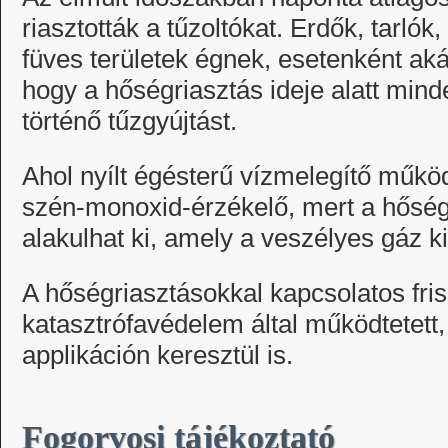
riasztották a tűzoltókat. Erdők, tarló
füves területek égnek, esetenként akár
hogy a hőségriasztás ideje alatt mind
történő tűzgyújtást.
Ahol nyílt égésterű vízmelegítő műkö
szén-monoxid-érzékelő, mert a hősé
alakulhat ki, amely a veszélyes gáz k
A hőségriasztásokkal kapcsolatos fris
katasztrófavédelem által működtetett
applikáción keresztül is.
Fogorvosi tájékoztató