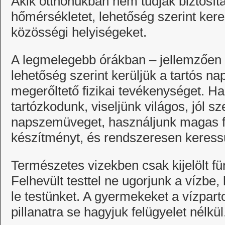
Akik otthonukban nem tudják biztosít
hőmérsékletet, lehetőség szerint kere
közösségi helyiségeket.
A legmelegebb órákban – jellemzően 1
lehetőség szerint kerüljük a tartós na
megerőltető fizikai tevékenységet. 
tartózkodunk, viseljünk világos, jól sz
napszemüveget, használjunk magas 
készítményt, és rendszeresen keress
Természetes vizekben csak kijelölt fü
Felhevült testtel ne ugorjunk a vízb
le testünket. A gyermekeket a vízpart
pillanatra se hagyjuk felügyelet nélkül