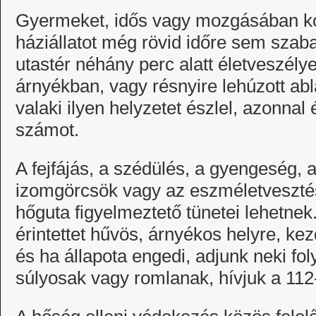
Gyermeket, idős vagy mozgásában korl
háziállatot még rövid időre sem sza
utastér néhány perc alatt életveszél
árnyékban, vagy résnyire lehúzott ab
valaki ilyen helyzetet észlel, azonnal
számot.
A fejfájás, a szédülés, a gyengeség, 
izomgörcsök vagy az eszméletveszté
hőguta figyelmeztető tünetei lehetnek
érintettet hűvös, árnyékos helyre, ke
és ha állapota engedi, adjunk neki fo
súlyosak vagy romlanak, hívjuk a 112