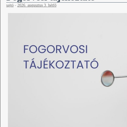
sajtó
-
2026. augusztus 3. hétfő