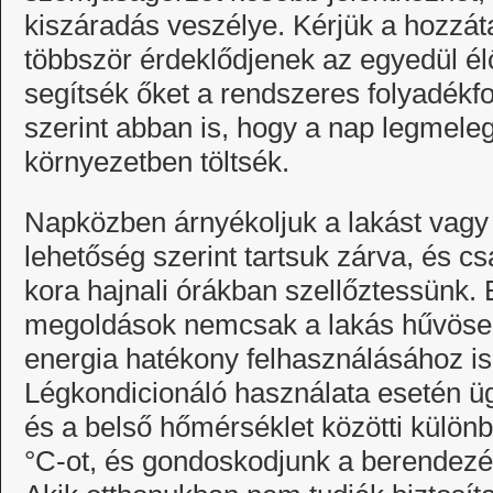
kiszáradás veszélye. Kérjük a hozzát
többször érdeklődjenek az egyedül élő
segítsék őket a rendszeres folyadékf
szerint abban is, hogy a nap legmele
környezetben töltsék.
Napközben árnyékoljuk a lakást vagy 
lehetőség szerint tartsuk zárva, és cs
kora hajnali órákban szellőztessünk.
megoldások nemcsak a lakás hűvösen 
energia hatékony felhasználásához is
Légkondicionáló használata esetén üg
és a belső hőmérséklet közötti külön
°C-ot, és gondoskodjunk a berendezés