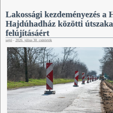
Lakossági kezdeményezés a
Hajdúhadház közötti útszakas
felújításáért
sajtó
-
2026. július 30. csütörtök