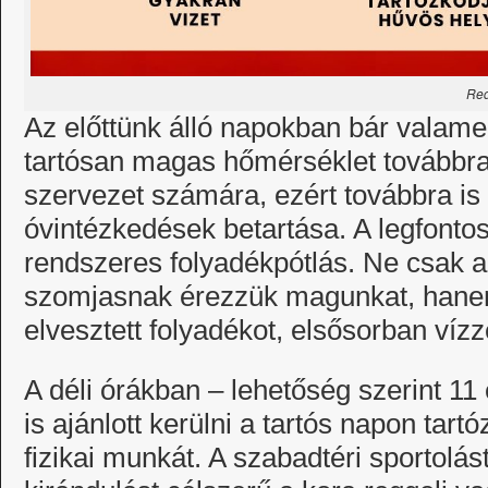
Red
Az előttünk álló napokban bár valame
tartósan magas hőmérséklet továbbra i
szervezet számára, ezért továbbra is 
óvintézkedések betartása. A legfonto
rendszeres folyadékpótlás. Ne csak 
szomjasnak érezzük magunkat, hanem
elvesztett folyadékot, elsősorban vízz
A déli órákban – lehetőség szerint 11
is ajánlott kerülni a tartós napon tar
fizikai munkát. A szabadtéri sportolás