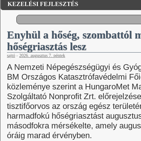
KEZELÉSI FEJLESZTÉS
Enyhül a hőség, szombattól 
hőségriasztás lesz
sajtó
-
2026. augusztus 7. péntek
A Nemzeti Népegészségügyi és Gyógy
BM Országos Katasztrófavédelmi Fő
közleménye szerint a HungaroMet Ma
Szolgáltató Nonprofit Zrt. előrejelzés
tisztifőorvos az ország egész területér
harmadfokú hőségriasztást augusztus 
másodfokra mérsékelte, amely augusz
óráig marad érvényben.