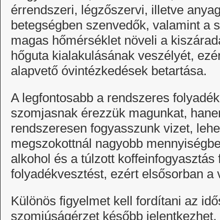
érrendszeri, légzőszervi, illetve any
betegségben szenvedők, valamint a 
magas hőmérséklet növeli a kiszárad
hőguta kialakulásának veszélyét, ezér
alapvető óvintézkedések betartása.
A legfontosabb a rendszeres folyadék
szomjasnak érezzük magunkat, hane
rendszeresen fogyasszunk vizet, lehe
megszokottnál nagyobb mennyiségben.
alkohol és a túlzott koffeinfogyasztás
folyadékvesztést, ezért elsősorban a 
Különös figyelmet kell fordítani az idő
szomjúságérzet később jelentkezhet,