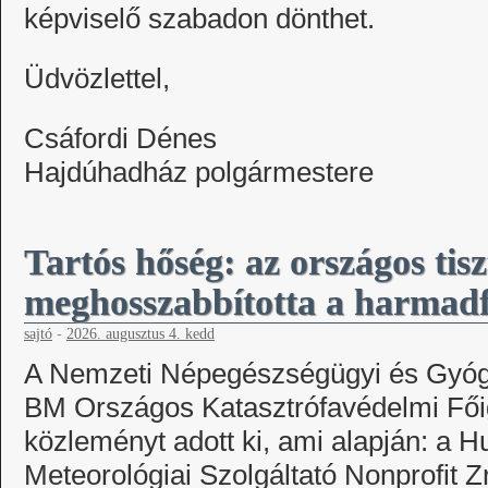
képviselő szabadon dönthet.
Üdvözlettel,
Csáfordi Dénes
Hajdúhadház polgármestere
Tartós hőség: az országos tisz
meghosszabbította a harmadf
sajtó
-
2026. augusztus 4. kedd
A Nemzeti Népegészségügyi és Gyógy
BM Országos Katasztrófavédelmi Fő
közleményt adott ki, ami alapján: a
Meteorológiai Szolgáltató Nonprofit Zr