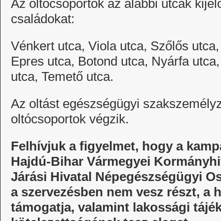
Az oltócsoportok az alábbi utcák kijel
családokat:
Vénkert utca, Viola utca, Szőlős utca,
Epres utca, Botond utca, Nyárfa utca,
utca, Temető utca.
Az oltást egészségügyi szakszemélyzet
oltócsoportok végzik.
Felhívjuk a figyelmet, hogy a kamp
Hajdú-Bihar Vármegyei Kormányhiv
Járási Hivatal Népegészségügyi O
a szervezésben nem vesz részt, a 
támogatja, valamint lakossági tájé