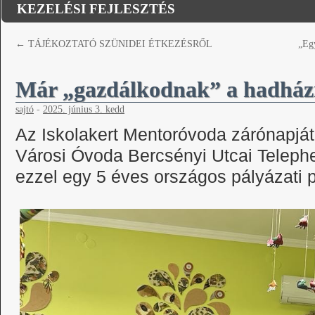
KEZELÉSI FEJLESZTÉS
←
TÁJÉKOZTATÓ SZÜNIDEI ÉTKEZÉSRŐL
„Egy
Már „gazdálkodnak” a hadházi
sajtó
-
2025. június 3. kedd
Az Iskolakert Mentoróvoda zárónapjá
Városi Óvoda Bercsényi Utcai Telephe
ezzel egy 5 éves országos pályázati p