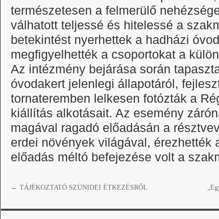
természetesen a felmerülő nehézségek
válhatott teljessé és hitelessé a sza
betekintést nyerhettek a hadházi óvo
megfigyelhették a csoportokat a külö
Az intézmény bejárása során tapaszta
óvodakert jelenlegi állapotáról, fejlesz
tornateremben lelkesen fotózták a Ré
kiállítás alkotásait. Az esemény zár
magával ragadó előadásán a résztve
erdei növények világával, érezhették a
előadás méltó befejezése volt a sza
←
TÁJÉKOZTATÓ SZÜNIDEI ÉTKEZÉSRŐL
„Egy