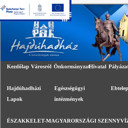
Kezdőlap
Városról
Önkormányzat
Hivatal
Pályáza
Hajdúhadházi
Egészségügyi
Ebtele
Lapok
intézmények
ÉSZAKKELET-MAGYARORSZÁGI SZENNYVÍZ