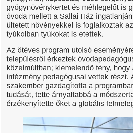
gyógynövénykertet és méhlegelőt is 
óvoda mellett a Sallai Ház ingatlanján 
ültetett növényekkel is foglalkoztak a
tyúkolban tyúkokat is etettek.
Az ötéves program utolsó eseményér
településről érkeztek óvodapedagóg
közelmúltban; kiemelendő tény, hogy 
intézmény pedagógusai vettek részt. 
szakember gazdagította a programba
tudását, tette árnyaltabbá a módszert
érzékenyítette őket a globális felme