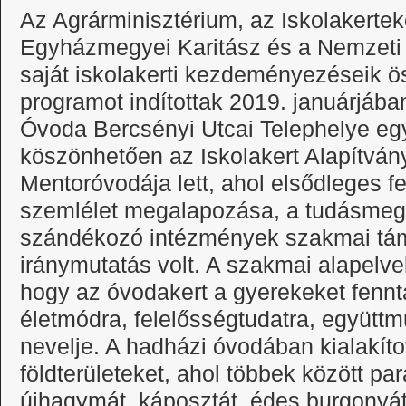
Az Agrárminisztérium, az Iskolakerteké
Egyházmegyei Karitász és a Nemzeti
saját iskolakerti kezdeményezéseik 
programot indítottak 2019. januárjáb
Óvoda Bercsényi Utcai Telephelye eg
köszönhetően az Iskolakert Alapítvá
Mentoróvodája lett, ahol elsődleges 
szemlélet megalapozása, a tudásmegos
szándékozó intézmények szakmai tám
iránymutatás volt. A szakmai alapelvek
hogy az óvodakert a gyerekeket fenn
életmódra, felelősségtudatra, együttm
nevelje. A hadházi óvodában kialakít
földterületeket, ahol többek között pa
újhagymát, káposztát, édes burgonyát