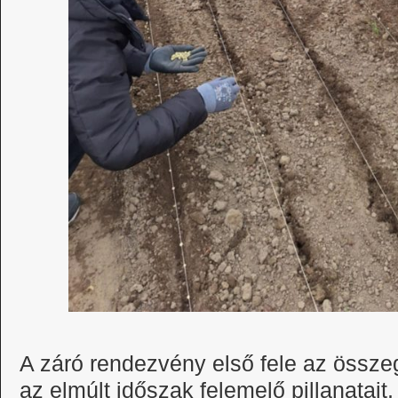
A záró rendezvény első fele az összeg
az elmúlt időszak felemelő pillanatait,