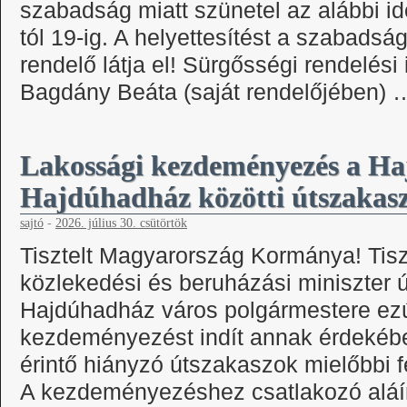
szabadság miatt szünetel az alábbi
tól 19-ig. A helyettesítést a szabadság
rendelő látja el! Sürgősségi rendelési 
Bagdány Beáta (saját rendelőjében)
Lakossági kezdeményezés a H
Hajdúhadház közötti útszakasz 
sajtó
-
2026. július 30. csütörtök
Tisztelt Magyarország Kormánya! Tisz
közlekedési és beruházási miniszter ú
Hajdúhadház város polgármestere ezú
kezdeményezést indít annak érdekéb
érintő hiányzó útszakaszok mielőbbi 
A kezdeményezéshez csatlakozó aláí