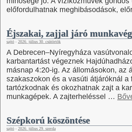
minősége jó. A víziközművek gondos ü
előfordulhatnak meghibásodások, el
Éjszakai, zajjal járó munkavég
sajtó
-
2026. július 30. csütörtök
A Debrecen–Nyíregyháza vasútvonalon 
karbantartást végeznek Hajdúhadházo
másnap 4:20-ig. Az állomásokon, az ál
szakaszokon és a vasúti átjáróknál a f
tartózkodnak és okozhatnak zajt a kar
munkagépek. A zajterheléssel …
Bőv
Szépkorú köszöntése
sajtó
-
2026. július 29. szerda