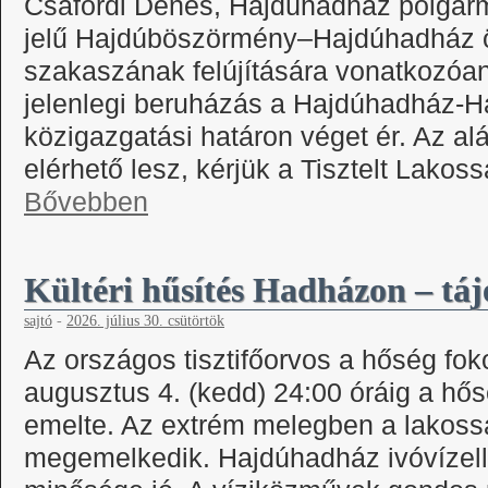
Csáfordi Dénes, Hajdúhadház polgárme
jelű Hajdúböszörmény–Hajdúhadház ö
szakaszának felújítására vonatkozóan, 
jelenlegi beruházás a Hajdúhadház-
közigazgatási határon véget ér. Az al
elérhető lesz, kérjük a Tisztelt Lak
Bővebben
Kültéri hűsítés Hadházon – táj
sajtó
-
2026. július 30. csütörtök
Az országos tisztifőorvos a hőség fok
augusztus 4. (kedd) 24:00 óráig a hő
emelte. Az extrém melegben a lakossá
megemelkedik. Hajdúhadház ivóvízellá