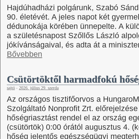
Hajdúhadházi polgárunk, Szabó Sándo
90. életévét. A jeles napot két gyerm
dédunokája körében ünnepelte. A kül
a születésnapost Szőllős László alpo
jókívánságaival, és adta át a miniszte
Bővebben
Csütörtöktől harmadfokú hőség
sajtó
-
2026. július 29. szerda
Az országos tisztifőorvos a HungaroM
Szolgáltató Nonprofit Zrt. előrejelzé
hőségriasztást rendel el az ország egé
(csütörtök) 0:00 órától augusztus 4. (k
hőség jelentős egészségügyi megterhel