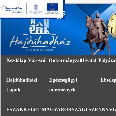
Kezdőlap
Városról
Önkormányzat
Hivatal
Pályáza
Hajdúhadházi
Egészségügyi
Ebtele
Lapok
intézmények
ÉSZAKKELET-MAGYARORSZÁGI SZENNYVÍZ