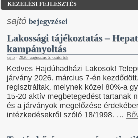
KEZELÉSI FEJLESZTÉS
sajtó
bejegyzései
Lakossági tájékoztatás – Hepati
kampányoltás
sajtó
-
2026. augusztus 6. csütörtök
Kedves Hajdúhadházi Lakosok! Telepü
járvány 2026. március 7-én kezdődöt
regisztráltak, melynek közel 80%-a gy
15-20 aktív megbetegedést tartanak n
és a járványok megelőzése érdekébe
intézkedésekről szóló 18/1998. …
Bő