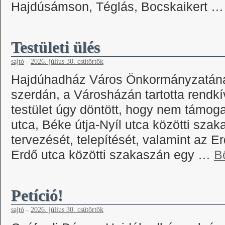
Hajdúsámson, Téglás, Bocskaikert 
Testületi ülés
sajtó
-
2026. július 30. csütörtök
Hajdúhadház Város Önkormányzatának
szerdán, a Városházán tartotta rendkív
testület úgy döntött, hogy nem támo
utca, Béke útja-Nyíl utca közötti sza
tervezését, telepítését, valamint az Er
Erdő utca közötti szakaszán egy …
B
Petíció!
sajtó
-
2026. július 30. csütörtök