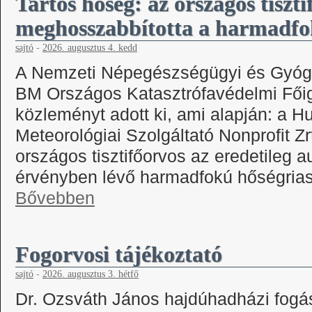
Tartós hőség: az országos tiszti
meghosszabbította a harmadfok
sajtó
-
2026. augusztus 4. kedd
A Nemzeti Népegészségügyi és Gyógy
BM Országos Katasztrófavédelmi Fői
közleményt adott ki, ami alapján: a 
Meteorológiai Szolgáltató Nonprofit Zr
országos tisztifőorvos az eredetileg a
érvényben lévő harmadfokú hőségrias
Bővebben
Fogorvosi tájékoztató
sajtó
-
2026. augusztus 3. hétfő
Dr. Ozsváth János hajdúhadházi fogás