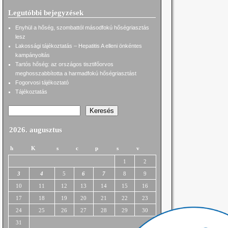
Legutóbbi bejegyzések
Enyhül a hőség, szombattól másodfokú hőségriasztás
lesz
Lakossági tájékoztatás – Hepatitis A elleni önkéntes
kampányoltás
Tartós hőség: az országos tisztifőorvos
meghosszabbította a harmadfokú hőségriasztást
Fogorvosi tájékoztató
Tájékoztatás
Keresés
2026. augusztus
h
K
s
c
p
s
v
1
2
3
4
5
6
7
8
9
10
11
12
13
14
15
16
17
18
19
20
21
22
23
24
25
26
27
28
29
30
31