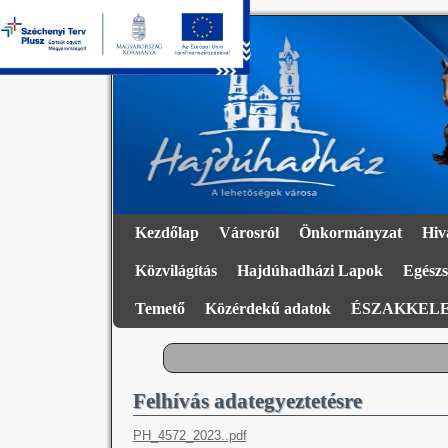
Kezdőlap
Városról
Önkormányzat
Hiv
Közvilágítás
Hajdúhadházi Lapok
Egészs
Temető
Közérdekű adatok
ÉSZAKKELE
Felhívás adategyeztetésre
PH_4572_2023..pdf