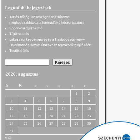
Legutóbbi bejegyzések
Tartós hőség: az országos tisztifőorvos
meghosszabbította a harmadfokú hőségriasztást
Fogorvosi tájékoztató
Tájékoztatás
Lakossági kezdeményezés a Hajdúböszörmény–
Hajdúhadház közötti útszakasz teljeskörű felújításáért
Testületi ülés
Keresés
2026. augusztus
h
K
s
c
p
s
v
1
2
3
4
5
6
7
8
9
10
11
12
13
14
15
16
17
18
19
20
21
22
23
24
25
26
27
28
29
30
31
« júl