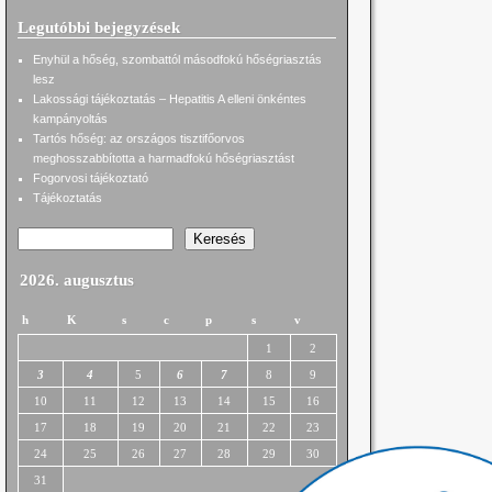
Legutóbbi bejegyzések
Enyhül a hőség, szombattól másodfokú hőségriasztás
lesz
Lakossági tájékoztatás – Hepatitis A elleni önkéntes
kampányoltás
Tartós hőség: az országos tisztifőorvos
meghosszabbította a harmadfokú hőségriasztást
Fogorvosi tájékoztató
Tájékoztatás
Keresés
2026. augusztus
h
K
s
c
p
s
v
1
2
3
4
5
6
7
8
9
10
11
12
13
14
15
16
17
18
19
20
21
22
23
24
25
26
27
28
29
30
31