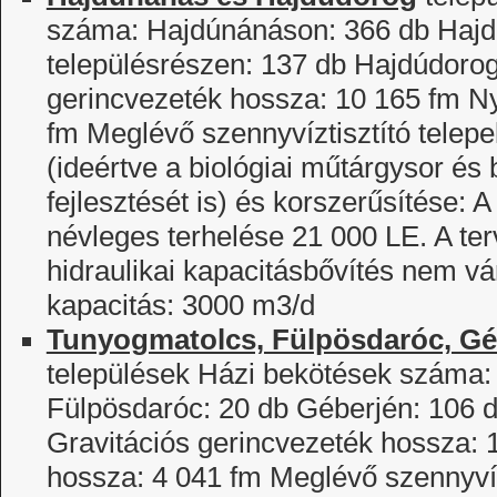
száma: Hajdúnánáson: 366 db Hajd
településrészen: 137 db Hajdúdorog
gerincvezeték hossza: 10 165 fm 
fm Meglévő szennyvíztisztító telepek
(ideértve a biológiai műtárgysor és 
fejlesztését is) és korszerűsítése: A
névleges terhelése 21 000 LE. A terv
hidraulikai kapacitásbővítés nem vár
kapacitás: 3000 m3/d
Tunyogmatolcs, Fülpösdaróc, Gé
települések Házi bekötések száma:
Fülpösdaróc: 20 db Géberjén: 106 d
Gravitációs gerincvezeték hossza:
hossza: 4 041 fm Meglévő szennyvízt