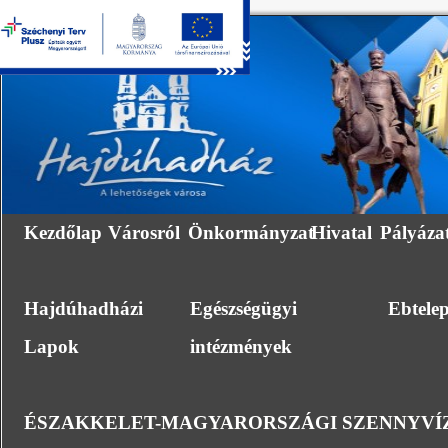
Kezdőlap
Városról
Önkormányzat
Hivatal
Pályáza
Hajdúhadházi
Egészségügyi
Ebtele
Lapok
intézmények
ÉSZAKKELET-MAGYARORSZÁGI SZENNYVÍZ