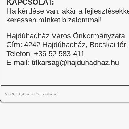
KAPCSOLAT:
Ha kérdése van, akár a fejlesztésekke
keressen minket bizalommal!
Hajdúhadház Város Önkormányzata
Cím: 4242 Hajdúhadház, Bocskai tér 
Telefon: +36 52 583-411
E-mail: titkarsag@hajduhadhaz.hu
© 2026 -
Hajdúhadház Város weboldala