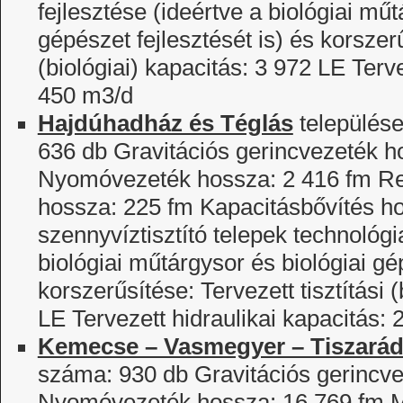
fejlesztése (ideértve a biológiai műt
gépészet fejlesztését is) és korszerű
(biológiai) kapacitás: 3 972 LE Terve
450 m3/d
Hajdúhadház és Téglás
település
636 db Gravitációs gerincvezeték h
Nyomóvezeték hossza: 2 416 fm Re
hossza: 225 fm Kapacitásbővítés h
szennyvíztisztító telepek technológia
biológiai műtárgysor és biológiai gép
korszerűsítése: Tervezett tisztítási 
LE Tervezett hidraulikai kapacitás:
Kemecse – Vasmegyer – Tiszará
száma: 930 db Gravitációs gerincv
Nyomóvezeték hossza: 16 769 fm Me