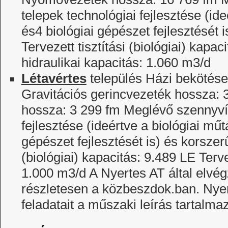
telepek technológiai fejlesztése (id
és4 biológiai gépészet fejlesztését 
Tervezett tisztítási (biológiai) kapa
hidraulikai kapacitás: 1.060 m3/d
Létavértes
település Házi bekötés
Gravitációs gerincvezeték hossza:
hossza: 3 299 fm Meglévő szennyvízt
fejlesztése (ideértve a biológiai műt
gépészet fejlesztését is) és korszerű
(biológiai) kapacitás: 9.489 LE Terve
1.000 m3/d A Nyertes AT által elvé
részletesen a közbeszdok.ban. Nyer
feladatait a műszaki leírás tartalma