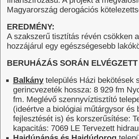
finanszírozású. A projekt a megvalósí
Magyarország derogációs kötelezetts
EREDMÉNY:
A szakszerű tisztítás révén csökken a
hozzájárul egy egészségesebb lakók
BERUHÁZÁS SORÁN ELVÉGZETT
Balkány
település Házi bekötések 
gerincvezeték hossza: 8 929 fm Ny
fm. Meglévő szennyvíztisztító telepe
(ideértve a biológiai műtárgysor és 
fejlesztését is) és korszerűsítése: Ter
kapacitás: 7069 LE Tervezett hidrau
Hajdúnánás és Hajdúdorog
telep