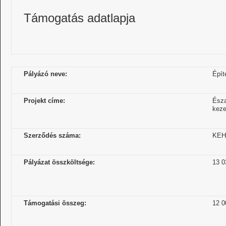
Támogatás adatlapja
Pályázó neve:
Épít
Projekt címe:
Észa
keze
Szerződés száma:
KEHO
Pályázat összköltsége:
13 0
Támogatási összeg:
12 0