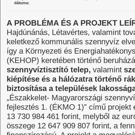
dátuma:
A PROBLÉMA ÉS A PROJEKT LEÍ
Hajdúnánás, Létavértes, valamint tov
keletkező kommunális szennyvíz elve
így a Környezeti és Energiahatékony
(KEHOP) keretében történő beruházás
szennyvíztisztító telep,
valamint
sz
kiépítése és a hálózatra történő r
biztosítása a települések lakosság
„Északkelet- Magyarországi szennyvíz
fejlesztés 1. (ÉKMO 1)” című projekt
13 730 984 461 forint, melyből az eu
összege 12 647 909 807 forint, a fen