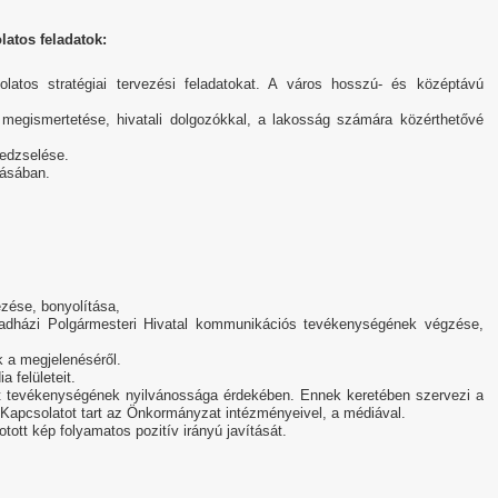
latos feladatok:
solatos stratégiai tervezési feladatokat. A város hosszú- és középtávú
 megismertetése, hivatali dolgozókkal, a lakosság számára közérthetővé
nedzselése.
tásában.
zése, bonyolítása,
dházi Polgármesteri Hivatal kommunikációs tevékenységének végzése,
k a megjelenéséről.
a felületeit.
t tevékenységének nyilvánossága érdekében. Ennek keretében szervezi a
. Kapcsolatot tart az Önkormányzat intézményeivel, a médiával.
tott kép folyamatos pozitív irányú javítását.