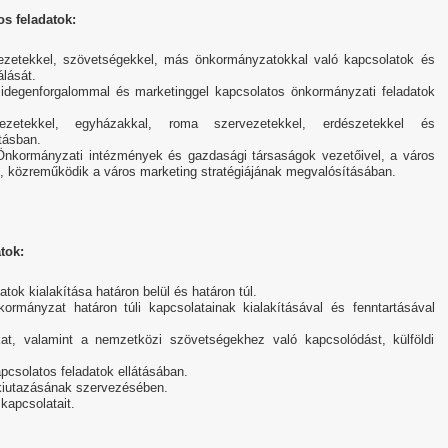
s feladatok:
rvezetekkel, szövetségekkel, más önkormányzatokkal való kapcsolatok és
álását.
, idegenforgalommal és marketinggel kapcsolatos önkormányzati feladatok
ezetekkel, egyházakkal, roma szervezetekkel, erdészetekkel és
tásban.
 Önkormányzati intézmények és gazdasági társaságok vezetőivel, a város
, közreműködik a város marketing stratégiájának megvalósításában.
tok:
atok kialakítása határon belül és határon túl.
kormányzat határon túli kapcsolatainak kialakításával és fenntartásával
okat, valamint a nemzetközi szövetségekhez való kapcsolódást, külföldi
pcsolatos feladatok ellátásában.
 kiutazásának szervezésében.
kapcsolatait.