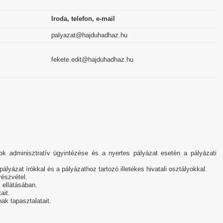
Iroda, telefon, e-mail
palyazat@hajduhadhaz.hu
fekete.edit@hajduhadhaz.hu
ok adminisztratív ügyintézése és a nyertes pályázat esetén a pályázati
pályázat írókkal és a pályázathoz tartozó illetékes hivatali osztályokkal.
részvétel.
k ellátásában.
ait.
nak tapasztalatait.