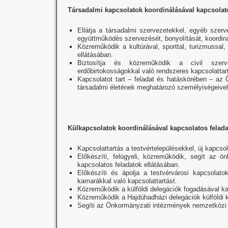
Társadalmi kapcsolatok koordinálásával kapcsolato
Ellátja a társadalmi szervezetekkel, egyéb sze
együttműködés szervezését, bonyolítását, koordin
Közreműködik a kultúrával, sporttal, turizmussal
ellátásában.
Biztosítja és közreműködik a civil szerv
erdőbirtokosságokkal való rendszeres kapcsolattar
Kapcsolatot tart – feladat és hatáskörében – az
társadalmi életének meghatározó személyiségeivel
Külkapcsolatok koordinálásával kapcsolatos felada
Kapcsolattartás a testvértelepülésekkel, új kapcsol
Előkészíti, felügyeli, közreműködik, segít az ön
kapcsolatos feladatok ellátásában.
Előkészíti és ápolja a testvérvárosi kapcsolat
kamarákkal való kapcsolattartást.
Közreműködik a külföldi delegációk fogadásával ka
Közreműködik a Hajdúhadházi delegációk külföldi
Segíti az Önkormányzati intézmények nemzetközi 