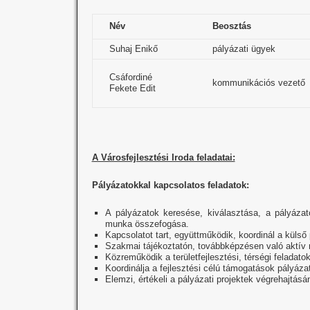
Név
Beosztás
Suhaj Enikő
pályázati ügyek
Csáfordiné
kommunikációs vezető
Fekete Edit
A Városfejlesztési Iroda feladatai:
Pályázatokkal kapcsolatos feladatok:
A pályázatok keresése, kiválasztása, a pályázat
munka összefogása.
Kapcsolatot tart, együttműködik, koordinál a külső 
Szakmai tájékoztatón, továbbképzésen való aktív 
Közreműködik a területfejlesztési, térségi feladato
Koordinálja a fejlesztési célú támogatások pályázat
Elemzi, értékeli a pályázati projektek végrehajtásá