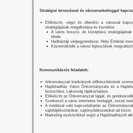
Stratégiai tervezéssel és városmarketinggel kapcso
Előkészíti, végzi és ellenőrzi a várossal kapc
stratégiájának megalkotása és kezelése.
A város hosszú- és középtávú stratégiájának
tétele.
Hadháztáji védjegyrendszer, Helyi Értéktár me
Közreműködik a városi fejlesztések megvalósí
Kommunikációs feladatok:
önkormányzati kiadványok előkészítésének szerve
Hajdúhadház Város Önkormányzata és a Hajdúha
biztosítása. Lakosság tájékoztatása.
Előkészíti az Önkormányzat lapját, és gondoskodi
Szerkeszti a város internetes honlapját, social medi
A médiával való kapcsolattartás az Önkormányza
sajtótájékoztatókat, sajtónyilatkozatokat ad közre
Marketing eszközökkel segíti a Hajdúhadházról alko