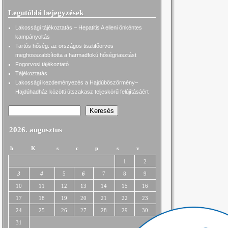
Legutóbbi bejegyzések
Lakossági tájékoztatás – Hepatitis A elleni önkéntes
kampányoltás
Tartós hőség: az országos tisztifőorvos
meghosszabbította a harmadfokú hőségriasztást
Fogorvosi tájékoztató
Tájékoztatás
Lakossági kezdeményezés a Hajdúböszörmény–
Hajdúhadház közötti útszakasz teljeskörű felújításáért
Keresés
2026. augusztus
h
K
s
c
p
s
v
1
2
3
4
5
6
7
8
9
10
11
12
13
14
15
16
17
18
19
20
21
22
23
24
25
26
27
28
29
30
31