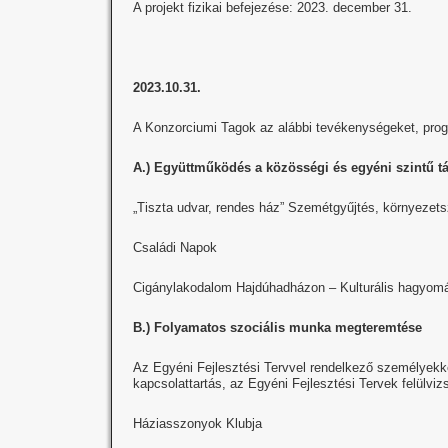
A projekt fizikai befejezése: 2023. december 31.
2023.10.31.
A Konzorciumi Tagok az alábbi tevékenységeket, progra
A.) Együttműködés a közösségi és egyéni szintű tár
„Tiszta udvar, rendes ház” Szemétgyűjtés, környeze
Családi Napok
Cigánylakodalom Hajdúhadházon – Kulturális hagyomá
B.) Folyamatos szociális munka megteremtése
Az Egyéni Fejlesztési Tervvel rendelkező személyekkel 
kapcsolattartás, az Egyéni Fejlesztési Tervek felülviz
Háziasszonyok Klubja