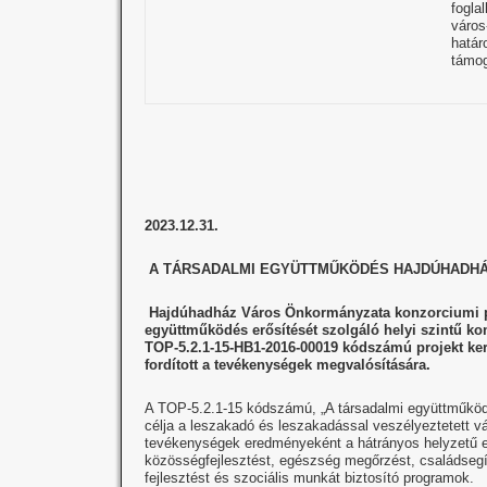
fogl
város
hatá
támo
2023.12.31.
A TÁRSADALMI EGYÜTTMŰKÖDÉS HAJDÚHADHÁ
Hajdúhadház Város Önkormányzata konzorciumi par
együttműködés erősítését szolgáló helyi szintű k
TOP-5.2.1-15-HB1-2016-00019
kódszámú projekt ker
fordított a tevékenységek megvalósítására.
A TOP-5.2.1-15 kódszámú, „A társadalmi együttműködé
célja a leszakadó és leszakadással veszélyeztetett vár
tevékenységek eredményeként a hátrányos helyzetű embe
közösségfejlesztést, egészség megőrzést, családsegíté
fejlesztést és szociális munkát biztosító programok.