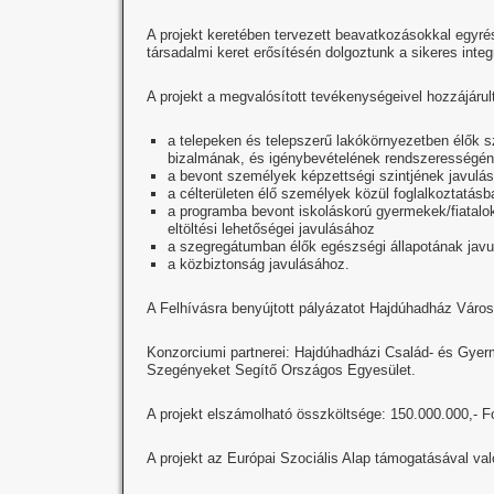
A projekt keretében tervezett beavatkozásokkal egyré
társadalmi keret erősítésén dolgoztunk a sikeres inte
A projekt a megvalósított tevékenységeivel hozzájárult
a telepeken és telepszerű lakókörnyezetben élők s
bizalmának, és igénybevételének rendszerességén
a bevont személyek képzettségi szintjének javulá
a célterületen élő személyek közül foglalkoztatá
a programba bevont iskoláskorú gyermekek/fiatalok
eltöltési lehetőségei javulásához
a szegregátumban élők egészségi állapotának jav
a közbiztonság javulásához.
A Felhívásra benyújtott pályázatot Hajdúhadház Váro
Konzorciumi partnerei: Hajdúhadházi Család- és Gye
Szegényeket Segítő Országos Egyesület.
A projekt elszámolható összköltsége: 150.000.000,- 
A projekt az Európai Szociális Alap támogatásával val