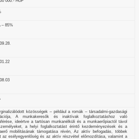
00 000.- HUF
%
 – 85%
09.28.
01.22
08.03
A
ginalizálódott közösségek – például a romák – társadalmi-gazdasági
grációja, A munkakeresők és inaktívak foglalkoztatáshoz való
férése, ideértve a tartósan munkanélküli és a munkaerőpiactól távol
zemélyeket, a helyi foglalkoztatást érintő kezdeményezések és a
erő mobilitásának támogatása révén, Az aktív befogadás, többek
t az esélyegyenlőség és az aktív részvétel előmozdítása, valamint a