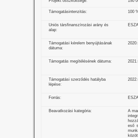
Projekt összköltsége:
150 0
Támogatásintenzitás:
100 
Uniós társfinanszírozási arány és
ESZA
alap:
Támogatási kérelem benyújtásának
2020.
dátuma:
Támogatás megítélésének dátuma:
2021.
Támogatási szerződés hatályba
2022.
lépése:
Forrás:
ESZ
Beavatkozási kategória:
A mar
inte
hozzá
eső s
munka
közöt