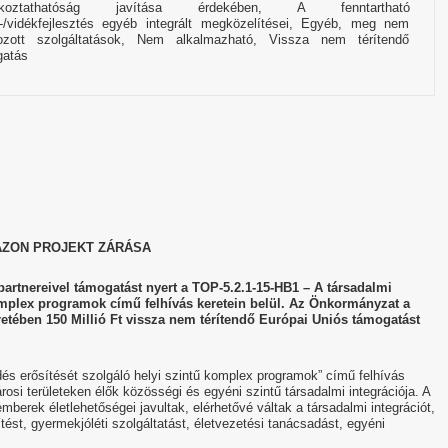
alkoztathatóság javítása érdekében, A fenntartható
-/vidékfejlesztés egyéb integrált megközelítései, Egyéb, meg nem
rozott szolgáltatások, Nem alkalmazható, Vissza nem térítendő
gatás
ZON PROJEKT ZÁRÁSA
tnereivel támogatást nyert a TOP-5.2.1-15-HB1 – A társadalmi
omplex programok című felhívás keretein belül. Az Önkormányzat a
etében 150 Millió Ft vissza nem térítendő Európai Uniós támogatást
s erősítését szolgáló helyi szintű komplex programok” című felhívás
osi területeken élők közösségi és egyéni szintű társadalmi integrációja. A
rek életlehetőségei javultak, elérhetővé váltak a társadalmi integrációt,
st, gyermekjóléti szolgáltatást, életvezetési tanácsadást, egyéni