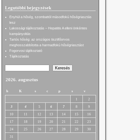
Legutóbbi bejegyzések
Enyhül a hőség, szombattól másodfokú hőségriasztás
lesz
Lakossági tájékoztatás – Hepatitis A elleni önkéntes
kampányoltás
Tartós hőség: az országos tisztifőorvos
meghosszabbította a harmadfokú hőségriasztást
Fogorvosi tájékoztató
Tájékoztatás
Keresés
2026. augusztus
h
K
s
c
p
s
v
1
2
3
4
5
6
7
8
9
10
11
12
13
14
15
16
17
18
19
20
21
22
23
24
25
26
27
28
29
30
31