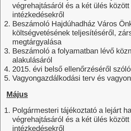
végrehajtásáról és a két ülés között
intézkedésekről
Beszámoló Hajdúhadház Város Önk
költségvetésének teljesítéséről, zá
megtárgyalása
Beszámoló a folyamatban lévő kö
alakulásáról
2015. évi belső ellenőrzéséről szól
Vagyongazdálkodási terv és vagyonr
Május
Polgármesteri tájékoztató a lejárt h
végrehajtásáról és a két ülés között
intézkedésekről