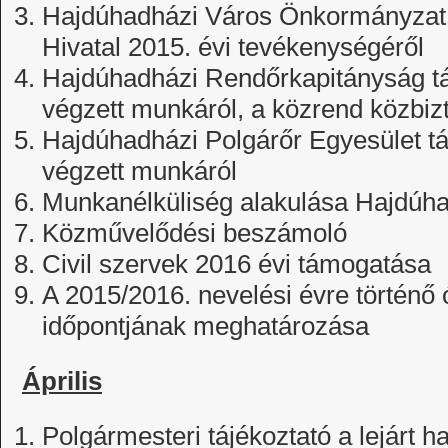
Hajdúhadházi Város Önkormányzat 
Hivatal 2015. évi tevékenységéről
Hajdúhadházi Rendőrkapitányság tá
végzett munkáról, a közrend közbiz
Hajdúhadházi Polgárőr Egyesület tá
végzett munkáról
Munkanélküliség alakulása Hajdúh
Közművelődési beszámoló
Civil szervek 2016 évi támogatása
A 2015/2016. nevelési évre történő 
időpontjának meghatározása
Április
Polgármesteri tájékoztató a lejárt h