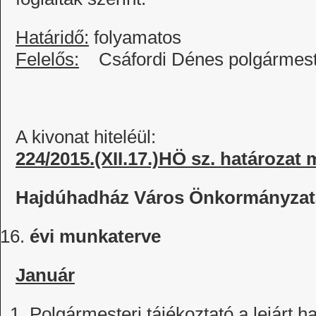
Határidő:
folyamatos
Felelős:
Csáfordi Dénes polgármest
A kivonat hiteléül:
224/2015.(XII.17.)HÖ sz. határozat 
Hajdúhadház Város Önkormányzata
évi munkaterve
Január
Polgármesteri tájékoztató a lejárt h