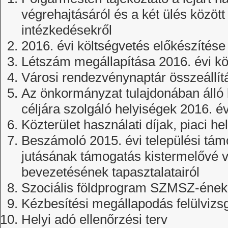
végrehajtásáról és a két ülés között
intézkedésekről
2016. évi költségvetés előkészítése
Létszám megállapítása 2016. évi k
Városi rendezvénynaptár összeállít
Az önkormányzat tulajdonában álló
céljára szolgáló helyiségek 2016. év
Közterület használati díjak, piaci h
Beszámoló 2015. évi települési támo
jutásának támogatás kistermelővé 
bevezetésének tapasztalatairól
Szociális földprogram SZMSZ-ének
Kézbesítési megállapodás felülvizs
Helyi adó ellenőrzési terv