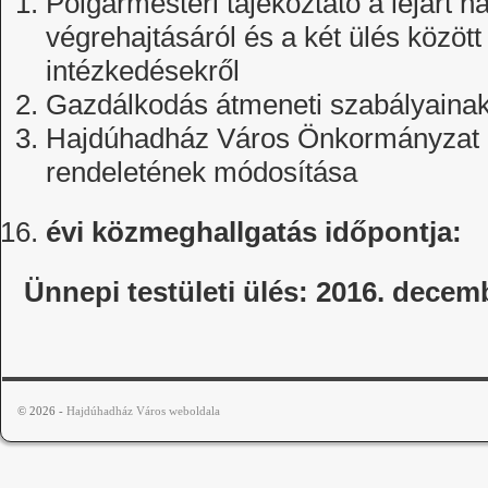
Polgármesteri tájékoztató a lejárt h
végrehajtásáról és a két ülés között
intézkedésekről
Gazdálkodás átmeneti szabályainak
Hajdúhadház Város Önkormányzat 20
rendeletének módosítása
évi közmeghallgatás időpontja:
Ünnepi testületi ülés: 2016. decem
© 2026 -
Hajdúhadház Város weboldala