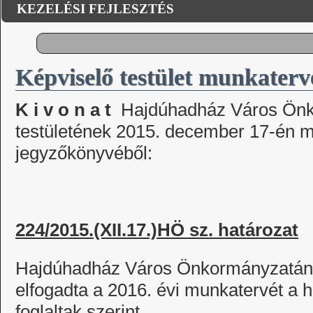
KEZELÉSI FEJLESZTÉS
Képviselő testület munkaterv
K i v o n a t
Hajdúhadház Város Önk
testületének 2015. december 17-én m
jegyzőkönyvéből:
224/2015.(XII.17.)HÖ sz. határozat
Hajdúhadház Város Önkormányzatának
elfogadta a 2016. évi munkatervét a 
foglaltak szerint.