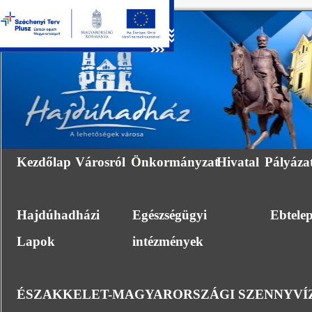
Kezdőlap
Városról
Önkormányzat
Hivatal
Pályáza
Hajdúhadházi
Egészségügyi
Ebtele
Lapok
intézmények
ÉSZAKKELET-MAGYARORSZÁGI SZENNYVÍZ