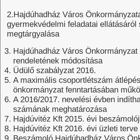
2.Hajdúhadház Város Önkormányzata 
gyermekvédelmi feladatai ellátásáról 
megtárgyalása
Hajdúhadház Város Önkormányzat 20
rendeletének módosítása
Üdülő szabályzat 2016.
A maximális csoportlétszám átlépé
önkormányzat fenntartásában műk
A 2016/2017. nevelési évben indíth
számának meghatározása
Hajdúvitéz Kft 2015. évi beszámoló
Hajdúvitéz Kft 2016. évi üzleti terve
Beszámoló Hajdúhadház Város Önk