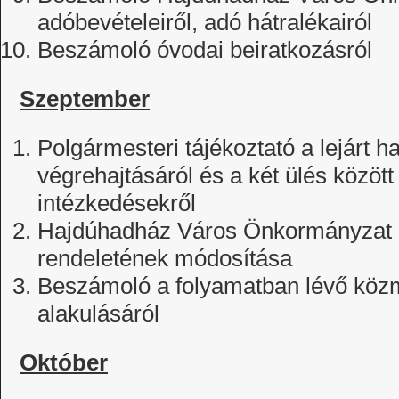
adóbevételeiről, adó hátralékairól
Beszámoló óvodai beiratkozásról
Szeptember
Polgármesteri tájékoztató a lejárt h
végrehajtásáról és a két ülés között
intézkedésekről
Hajdúhadház Város Önkormányzat 20
rendeletének módosítása
Beszámoló a folyamatban lévő kö
alakulásáról
Október