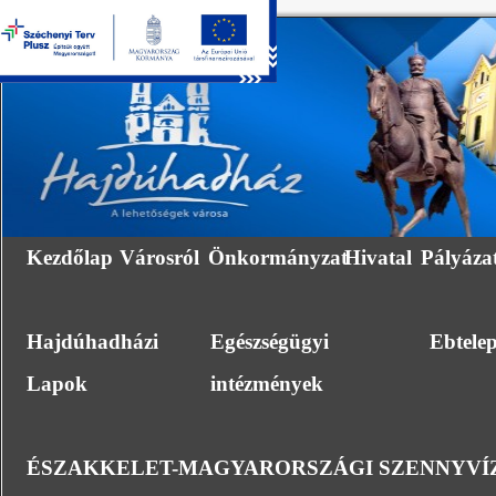
Kezdőlap
Városról
Önkormányzat
Hivatal
Pályáza
Hajdúhadházi
Egészségügyi
Ebtele
Lapok
intézmények
ÉSZAKKELET-MAGYARORSZÁGI SZENNYVÍZ