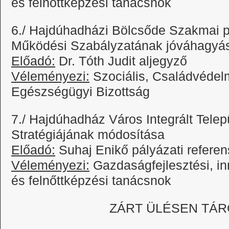
és felnőttképzési tanácsnok
6./ Hajdúhadházi Bölcsőde Szakmai p
Működési Szabályzatának jóváhagyá
Előadó:
Dr. Tóth Judit aljegyző
Véleményezi:
Szociális, Családvédelmi
Egészségügyi Bizottság
7./ Hajdúhadház Város Integrált Telepü
Stratégiájának módosítása
Előadó:
Suhaj Enikő pályázati referen
Véleményezi:
Gazdaságfejlesztési, inn
és felnőttképzési tanácsnok
ZÁRT ÜLÉSEN TÁ