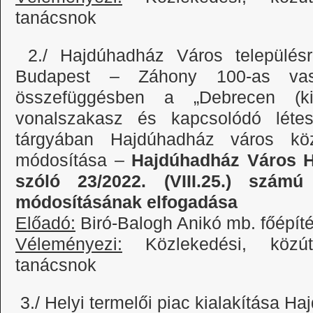
tanácsnok
2./ Hajdúhadház Város település
Budapest – Záhony 100-as vasút
összefüggésben a „Debrecen (ki
vonalszakasz és kapcsolódó létes
tárgyában Hajdúhadház város közi
módosítása –
Hajdúhadház Város He
szóló 23/2022. (VIII.25.) számú
módosításának elfogadása
Előadó:
Biró-Balogh Anikó mb. főépít
Véleményezi:
Közlekedési, közút- 
tanácsnok
3./ Helyi termelői piac kialakítása H