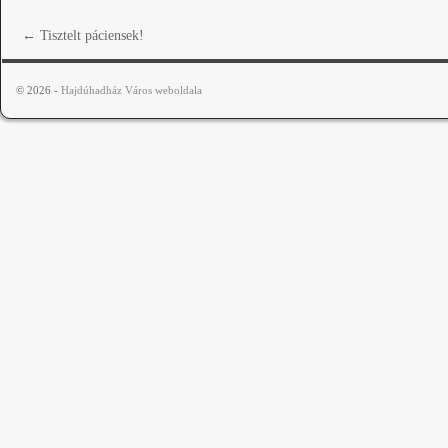
←
Tisztelt páciensek!
© 2026 -
Hajdúhadház Város weboldala