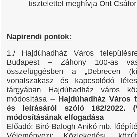
tisztelettel meghívja Önt Csáf
Napirendi pontok:
1./ Hajdúhadház Város település
Budapest – Záhony 100-as vasút
összefüggésben a „Debrecen (ki
vonalszakasz és kapcsolódó létes
tárgyában Hajdúhadház város közi
módosítása –
Hajdúhadház Város te
és leírásáról szóló 182/2022. (
módosításának elfogadása
Előadó:
Biró-Balogh Anikó mb. főépít
Véleményezi:
Közlekedési, közút- 