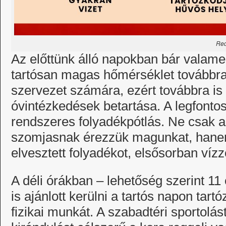
Red
Az előttünk álló napokban bár valame
tartósan magas hőmérséklet továbbra i
szervezet számára, ezért továbbra is 
óvintézkedések betartása. A legfonto
rendszeres folyadékpótlás. Ne csak 
szomjasnak érezzük magunkat, hanem
elvesztett folyadékot, elsősorban vízz
A déli órákban – lehetőség szerint 11
is ajánlott kerülni a tartós napon tar
fizikai munkát. A szabadtéri sportolás