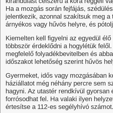
kirándulást célszerű a kora reggeli vag
Ha a mozgás során fejfájás, szédülés
jelentkezik, azonnal szakítsuk meg a
árnyékos vagy hűvös helyre, és pótolj
Kiemelten kell figyelni az egyedül él
többször érdeklődni a hogylétük felől. 
megfelelő folyadékbevitelben és abb
időszakot lehetőség szerint hűvös hel
Gyermeket, idős vagy mozgásában kor
háziállatot még néhány percre sem 
hagyni. Az utastér rendkívül gyorsan
forrósodhat fel. Ha valaki ilyen helyze
értesítse a 112-es segélyhívó számot