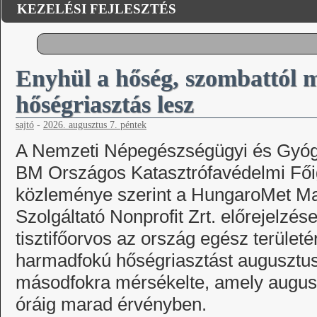
KEZELÉSI FEJLESZTÉS
Enyhül a hőség, szombattól 
hőségriasztás lesz
sajtó
-
2026. augusztus 7. péntek
A Nemzeti Népegészségügyi és Gyógy
BM Országos Katasztrófavédelmi Fő
közleménye szerint a HungaroMet Ma
Szolgáltató Nonprofit Zrt. előrejelzés
tisztifőorvos az ország egész területér
harmadfokú hőségriasztást augusztus 
másodfokra mérsékelte, amely augusz
óráig marad érvényben.