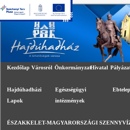
Kezdőlap
Városról
Önkormányzat
Hivatal
Pályáza
Hajdúhadházi
Egészségügyi
Ebtele
Lapok
intézmények
ÉSZAKKELET-MAGYARORSZÁGI SZENNYVÍZ