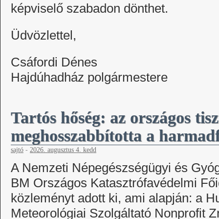
képviselő szabadon dönthet.
Üdvözlettel,
Csáfordi Dénes
Hajdúhadház polgármestere
Tartós hőség: az országos tisz
meghosszabbította a harmadf
sajtó
-
2026. augusztus 4. kedd
A Nemzeti Népegészségügyi és Gyógy
BM Országos Katasztrófavédelmi Fő
közleményt adott ki, ami alapján: a
Meteorológiai Szolgáltató Nonprofit Zr