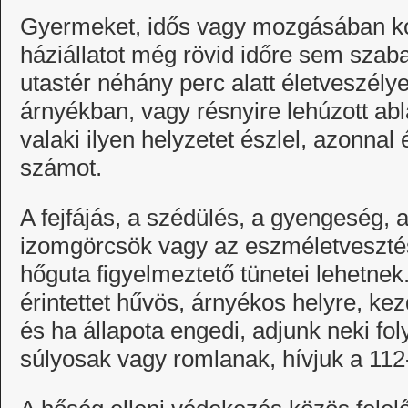
Gyermeket, idős vagy mozgásában korl
háziállatot még rövid időre sem sza
utastér néhány perc alatt életveszél
árnyékban, vagy résnyire lehúzott ab
valaki ilyen helyzetet észlel, azonnal
számot.
A fejfájás, a szédülés, a gyengeség, 
izomgörcsök vagy az eszméletveszté
hőguta figyelmeztető tünetei lehetnek
érintettet hűvös, árnyékos helyre, ke
és ha állapota engedi, adjunk neki fo
súlyosak vagy romlanak, hívjuk a 112