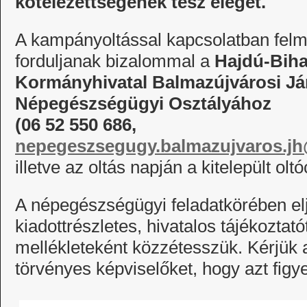
kötelezettségének tesz eleget.
A kampányoltással kapcsolatban felme
forduljanak bizalommal a
Hajdú-Biha
Kormányhivatal Balmazújvárosi Jár
Népegészségügyi Osztályához
(06 52 550 686,
nepegeszsegugy.balmazujvaros.jh
illetve az oltás napján a kitelepült olt
A népegészségügyi feladatkörében eljár
kiadottrészletes, hivatalos tájékoztat
mellékleteként közzétesszük. Kérjük a
törvényes képviselőket, hogy azt figy