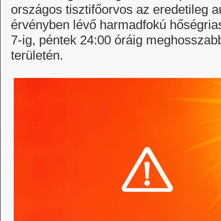
országos tisztifőorvos az eredetileg a
érvényben lévő harmadfokú hőségrias
7-ig, péntek 24:00 óráig meghosszabbí
területén.