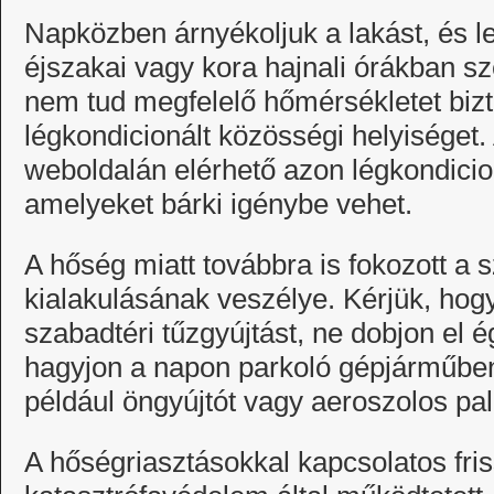
Napközben árnyékoljuk a lakást, és le
éjszakai vagy kora hajnali órákban sz
nem tud megfelelő hőmérsékletet bizto
légkondicionált közösségi helyiséget
weboldalán elérhető azon légkondicion
amelyeket bárki igénybe vehet.
A hőség miatt továbbra is fokozott a 
kialakulásának veszélye. Kérjük, hog
szabadtéri tűzgyújtást, ne dobjon el é
hagyjon a napon parkoló gépjárműben
például öngyújtót vagy aeroszolos pal
A hőségriasztásokkal kapcsolatos fris