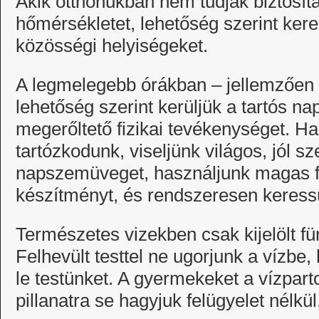
Akik otthonukban nem tudják biztosít
hőmérsékletet, lehetőség szerint kere
közösségi helyiségeket.
A legmelegebb órákban – jellemzően 1
lehetőség szerint kerüljük a tartós na
megerőltető fizikai tevékenységet. 
tartózkodunk, viseljünk világos, jól sz
napszemüveget, használjunk magas 
készítményt, és rendszeresen keress
Természetes vizekben csak kijelölt fü
Felhevült testtel ne ugorjunk a vízb
le testünket. A gyermekeket a vízpart
pillanatra se hagyjuk felügyelet nélkül