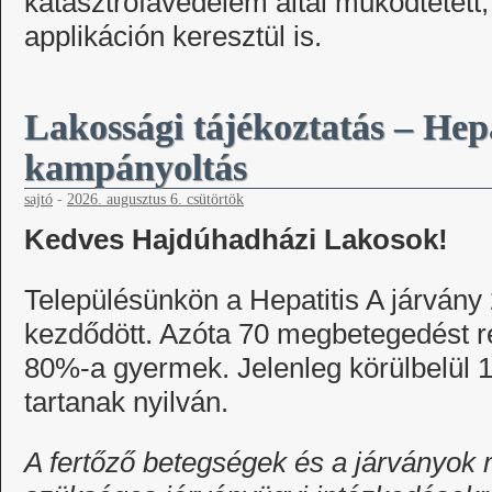
katasztrófavédelem által működtetett
applikáción keresztül is.
Lakossági tájékoztatás – Hepa
kampányoltás
sajtó
-
2026. augusztus 6. csütörtök
Kedves Hajdúhadházi Lakosok!
Településünkön a Hepatitis A járvány
kezdődött. Azóta 70 megbetegedést re
80%-a gyermek. Jelenleg körülbelül 
tartanak nyilván.
A fertőző betegségek és a járványo