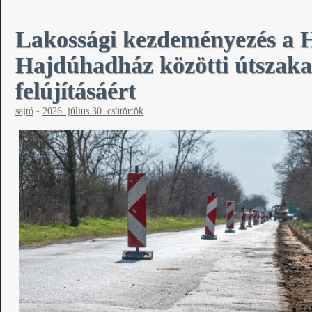
Lakossági kezdeményezés a
Hajdúhadház közötti útszakas
felújításáért
sajtó
-
2026. július 30. csütörtök