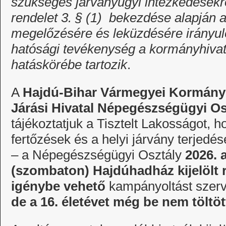
szükséges járványügyi intézkedésekrő
rendelet 3. § (1) bekezdése alapján 
megelőzésére és leküzdésére irányul
hatósági tevékenység a kormányhivatal
hatáskörébe tartozik
.
A
Hajdú-Bihar Vármegyei Kormányh
Járási Hivatal Népegészségügyi O
tájékoztatjuk a Tisztelt Lakosságot, h
fertőzések és a helyi járvány terje
– a Népegészségügyi Osztály
2026.
(szombaton)
Hajdúhadház kijelölt 
igénybe vehető
kampányoltást szer
de a 16. életévet még be nem töltöt