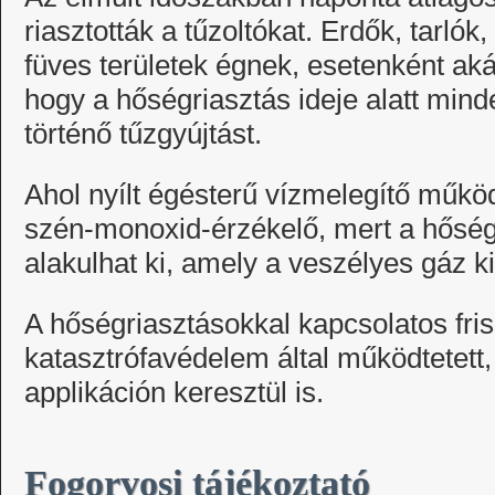
riasztották a tűzoltókat. Erdők, tarló
füves területek égnek, esetenként akár
hogy a hőségriasztás ideje alatt mind
történő tűzgyújtást.
Ahol nyílt égésterű vízmelegítő műkö
szén-monoxid-érzékelő, mert a hősé
alakulhat ki, amely a veszélyes gáz k
A hőségriasztásokkal kapcsolatos fris
katasztrófavédelem által működtetett
applikáción keresztül is.
Fogorvosi tájékoztató