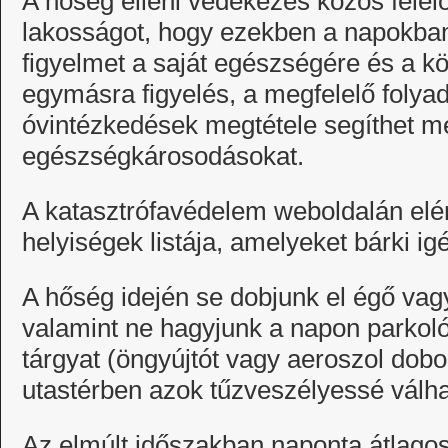
A hőség elleni védekezés közös felel
lakosságot, hogy ezekben a napokban
figyelmet a saját egészségére és a k
egymásra figyelés, a megfelelő folya
óvintézkedések megtétele segíthet m
egészségkárosodásokat.
A katasztrófavédelem weboldalán elér
helyiségek listája, amelyeket bárki ig
A hőség idején se dobjunk el égő vagy
valamint ne hagyjunk a napon parkol
tárgyat (öngyújtót vagy aeroszol dobo
utastérben azok tűzveszélyessé válha
Az elmúlt időszakban naponta átlago