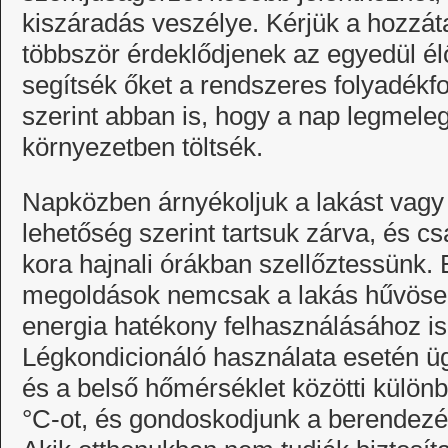
kiszáradás veszélye. Kérjük a hozzát
többször érdeklődjenek az egyedül élő
segítsék őket a rendszeres folyadékf
szerint abban is, hogy a nap legmele
környezetben töltsék.
Napközben árnyékoljuk a lakást vagy 
lehetőség szerint tartsuk zárva, és cs
kora hajnali órákban szellőztessünk.
megoldások nemcsak a lakás hűvösen 
energia hatékony felhasználásához is
Légkondicionáló használata esetén üg
és a belső hőmérséklet közötti külön
°C-ot, és gondoskodjunk a berendezés