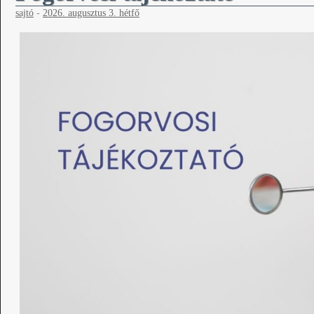
sajtó
-
2026. augusztus 3. hétfő