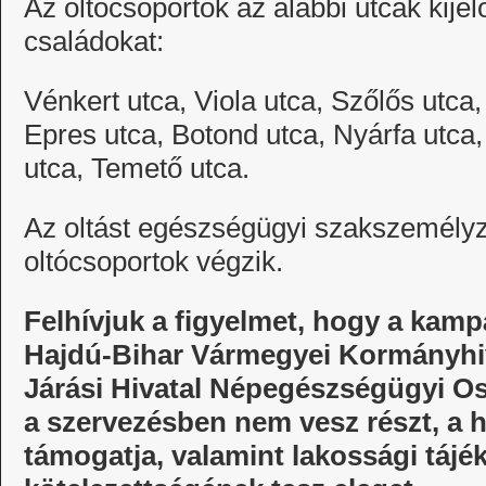
Az oltócsoportok az alábbi utcák kijel
családokat:
Vénkert utca, Viola utca, Szőlős utca,
Epres utca, Botond utca, Nyárfa utca,
utca, Temető utca.
Az oltást egészségügyi szakszemélyzet
oltócsoportok végzik.
Felhívjuk a figyelmet, hogy a kamp
Hajdú-Bihar Vármegyei Kormányhiv
Járási Hivatal Népegészségügyi O
a szervezésben nem vesz részt, a 
támogatja, valamint lakossági tájé