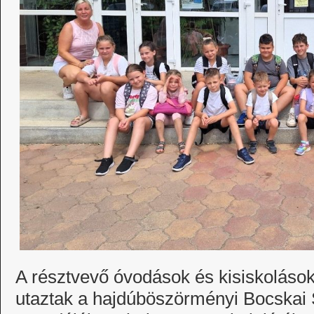
A résztvevő óvodások és kisiskoláso
utaztak a hajdúböszörményi Bocskai 