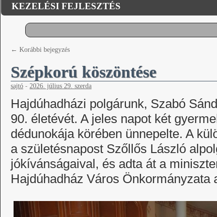
KEZELÉSI FEJLESZTÉS
←
Korábbi bejegyzés
Szépkorú köszöntése
sajtó
-
2026. július 29. szerda
Hajdúhadházi polgárunk, Szabó Sándo
90. életévét. A jeles napot két gyerm
dédunokája körében ünnepelte. A kül
a születésnapost Szőllős László alpo
jókívánságaival, és adta át a miniszter
Hajdúhadház Város Önkormányzata a