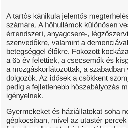
A tartós kánikula jelentős megterhelé
számára. A hőhullámok különösen ves
érrendszeri, anyagcsere-, légzőszer
szenvedőkre, valamint a demenciáva
betegséggel élőkre. Fokozott kockáz
a 65 év felettiek, a csecsemők és ki
a mozgáskorlátozottak, a szabadban 
dolgozók. Az idősek a csökkent szom
pedig a fejletlenebb hőszabályozás mi
igényelnek.
Gyermekeket és háziállatokat soha n
gépkocsiban, mivel az utastér percek 