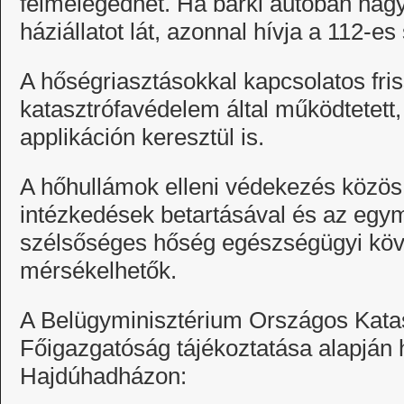
felmelegedhet. Ha bárki autóban hag
háziállatot lát, azonnal hívja a 112-e
A hőségriasztásokkal kapcsolatos fris
katasztrófavédelem által működtetett
applikáción keresztül is.
A hőhullámok elleni védekezés közös
intézkedések betartásával és az egym
szélsőséges hőség egészségügyi köv
mérsékelhetők.
A Belügyminisztérium Országos Kata
Főigazgatóság tájékoztatása alapján h
Hajdúhadházon: