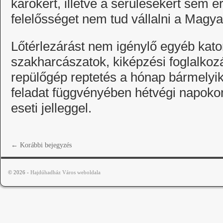
károkért, illetve a sérülésekért sem e
felelősséget nem tud vállalni a Magy
Lőtérlezárást nem igénylő egyéb kat
szakharcászatok, kiképzési foglalkozá
repülőgép reptetés a hónap bármelyik
feladat függvényében hétvégi napoko
eseti jelleggel.
←
Korábbi bejegyzés
© 2026 -
Hajdúhadház Város weboldala