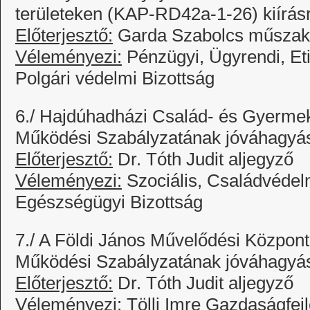
területeken (KAP-RD42a-1-26) kiírás
Előterjesztő:
Garda Szabolcs műszaki
Véleményezi:
Pénzügyi, Ügyrendi, Et
Polgári védelmi Bizottság
6./ Hajdúhadházi Család- és Gyermek
Működési Szabályzatának jóváhagyá
Előterjesztő:
Dr. Tóth Judit aljegyző
Véleményezi:
Szociális, Családvédelmi
Egészségügyi Bizottság
7./ A Földi János Művelődési Központ
Működési Szabályzatának jóváhagyá
Előterjesztő:
Dr. Tóth Judit aljegyző
Véleményezi:
Tölli Imre Gazdaságfejl