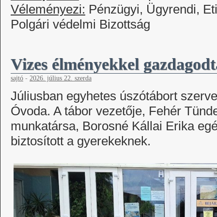
Véleményezi:
Pénzügyi, Ügyrendi, Et
Polgári védelmi Bizottság
Vizes élményekkel gazdagodt
sajtó
-
2026. július 22. szerda
Júliusban egyhetes úszótábort szerve
Óvoda. A tábor vezetője, Fehér Tün
munkatársa, Borosné Kállai Erika eg
biztosított a gyerekeknek.