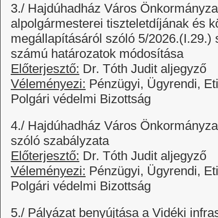
3./ Hajdúhadház Város Önkormányzat
alpolgármesterei tiszteletdíjának és k
megállapításáról szóló 5/2026.(I.29.)
számú határozatok módosítása
Előterjesztő:
Dr. Tóth Judit aljegyző
Véleményezi:
Pénzügyi, Ügyrendi, Et
Polgári védelmi Bizottság
4./ Hajdúhadház Város Önkormányzat
szóló szabályzata
Előterjesztő:
Dr. Tóth Judit aljegyző
Véleményezi:
Pénzügyi, Ügyrendi, Et
Polgári védelmi Bizottság
5./ Pályázat benyújtása a Vidéki infras