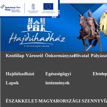
Kezdőlap
Városról
Önkormányzat
Hivatal
Pályáza
Hajdúhadházi
Egészségügyi
Ebtele
Lapok
intézmények
ÉSZAKKELET-MAGYARORSZÁGI SZENNYVÍZ