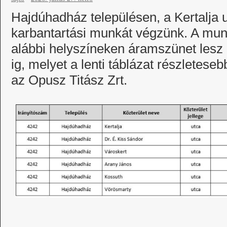
Hajdúhadház településen, a Kertalja 
karbantartási munkát végzünk. A mu
alábbi helyszíneken áramszünet lesz
ig, melyet a lenti táblázat részleteseb
az Opusz Titász Zrt.