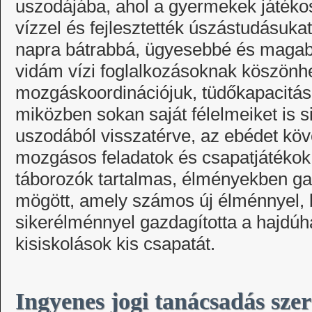
uszodájába, ahol a gyermekek játéko
vízzel és fejlesztették úszástudásukat
napra bátrabbá, ügyesebbé és magabi
vidám vízi foglalkozásoknak köszönhe
mozgáskoordinációjuk, tüdőkapacitás
miközben sokan saját félelmeiket is s
uszodából visszatérve, az ebédet köv
mozgásos feladatok és csapatjátékok t
táborozók tartalmas, élményekben ga
mögött, amely számos új élménnyel, 
sikerélménnyel gazdagította a hajdú
kisiskolások kis csapatát.
Ingyenes jogi tanácsadás sze