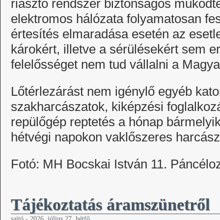
riasztó rendszer biztonságos működte
elektromos hálózata folyamatosan fes
értesítés elmaradása esetén az eset
károkért, illetve a sérülésekért sem e
felelősséget nem tud vállalni a Magy
Lőtérlezárást nem igénylő egyéb kat
szakharcászatok, kiképzési foglalkozá
repülőgép reptetés a hónap bármelyik
hétvégi napokon vaklőszeres harcászat
Fotó: MH Bocskai István 11. Páncélo
Tájékoztatás áramszünetről
sajtó
-
2026. július 27. hétfő