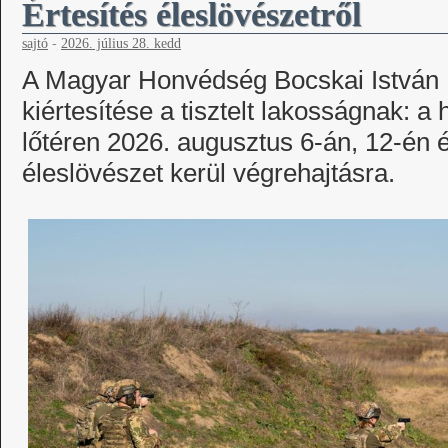
Értesítés éleslövészetről
sajtó
-
2026. július 28. kedd
A Magyar Honvédség Bocskai István 
kiértesítése a tisztelt lakosságnak: a
lőtéren 2026. augusztus 6-án, 12-én 
éleslövészet kerül végrehajtásra.