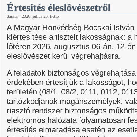
Értesítés éleslövészetről
ttamas
-
2026. július 20. hétfő
A Magyar Honvédség Bocskai István 
kiértesítése a tisztelt lakosságnak: a
lőtéren 2026. augusztus 06-án, 12-én
éleslövészet kerül végrehajtásra.
A feladatok biztonságos végrehajtása
érdekében értesítjük a lakosságot, hog
területén (08/1, 08/2, 0111, 0112, 01
tartózkodjanak magánszemélyek, vala
riasztó rendszer biztonságos működte
elektromos hálózata folyamatosan fes
értesítés elmaradása esetén az eset