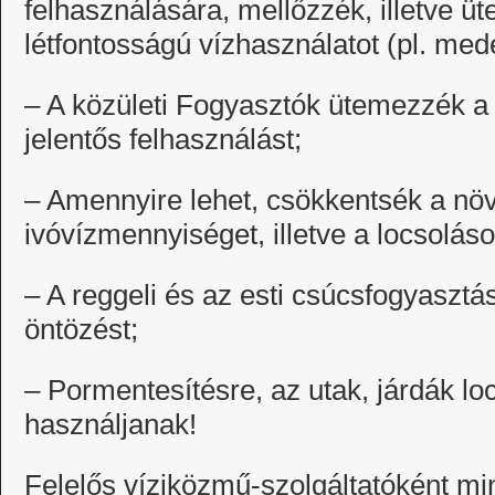
felhasználására, mellőzzék, illetve 
létfontosságú vízhasználatot (pl. med
– A közületi Fogyasztók ütemezzék a
jelentős felhasználást;
– Amennyire lehet, csökkentsék a növ
ivóvízmennyiséget, illetve a locsolás
– A reggeli és az esti csúcsfogyasztá
öntözést;
– Pormentesítésre, az utak, járdák lo
használjanak!
Felelős víziközmű-szolgáltatóként m