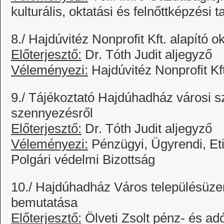
kulturális, oktatási és felnőttképzési 
8./ Hajdúvitéz Nonprofit Kft. alapító 
Előterjesztő:
Dr. Tóth Judit aljegyző
Véleményezi:
Hajdúvitéz Nonprofit Kf
9./ Tájékoztató Hajdúhadház városi s
szennyezésről
Előterjesztő:
Dr. Tóth Judit aljegyző
Véleményezi:
Pénzügyi, Ügyrendi, Et
Polgári védelmi Bizottság
10./ Hajdúhadház Város településüze
bemutatása
Előterjesztő:
Ölveti Zsolt pénz- és ad