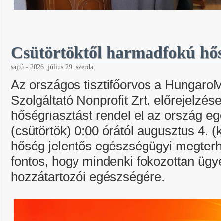
Csütörtöktől harmadfokú hős
sajtó
-
2026. július 29. szerda
Az országos tisztifőorvos a Hungaro
Szolgáltató Nonprofit Zrt. előrejelzé
hőségriasztást rendel el az ország egé
(csütörtök) 0:00 órától augusztus 4. (
hőség jelentős egészségügyi megterhe
fontos, hogy mindenki fokozottan ügye
hozzátartozói egészségére.