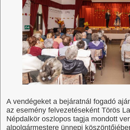
A vendégeket a bejáratnál fogadó aján
az esemény felvezetéseként Törös La
Népdalkör oszlopos tagja mondott ver
alpolgármestere ünnepi köszöntőjében