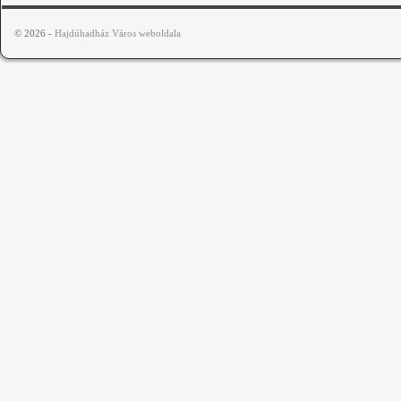
© 2026 -
Hajdúhadház Város weboldala