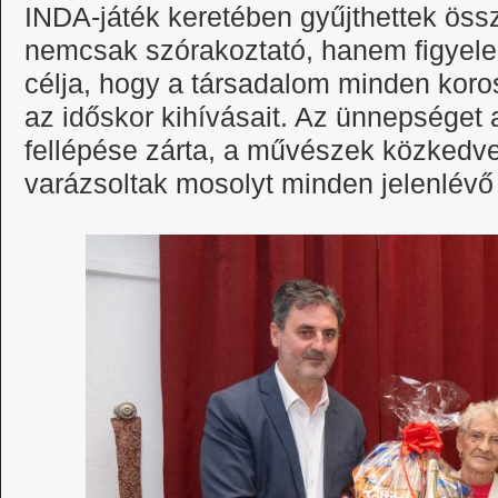
INDA-játék keretében gyűjthettek ös
nemcsak szórakoztató, hanem figyelem
célja, hogy a társadalom minden koro
az időskor kihívásait. Az ünnepséget 
fellépése zárta, a művészek közkedve
varázsoltak mosolyt minden jelenlévő