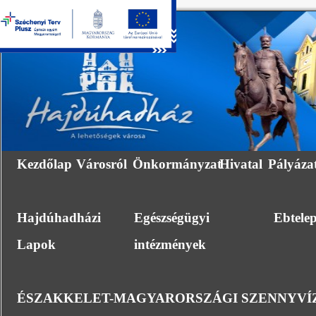
Kezdőlap
Városról
Önkormányzat
Hivatal
Pályáza
Hajdúhadházi
Egészségügyi
Ebtele
Lapok
intézmények
ÉSZAKKELET-MAGYARORSZÁGI SZENNYVÍZ