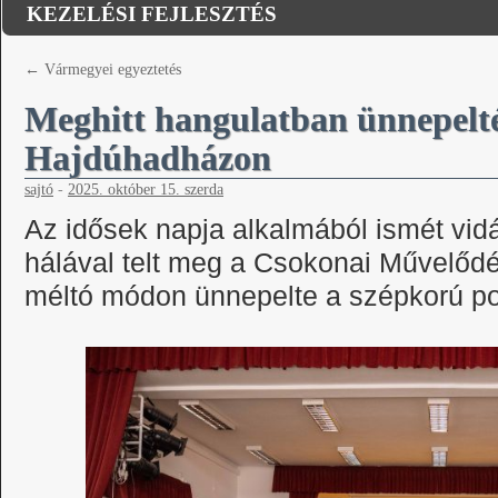
KEZELÉSI FEJLESZTÉS
←
Vármegyei egyeztetés
Meghitt hangulatban ünnepelté
Hajdúhadházon
sajtó
-
2025. október 15. szerda
Az idősek napja alkalmából ismét vi
hálával telt meg a Csokonai Művelődé
méltó módon ünnepelte a szépkorú pol