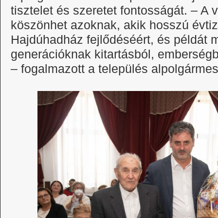
tisztelet és szeretet fontosságát. – A
köszönhet azoknak, akik hosszú évti
Hajdúhadház fejlődéséért, és példát m
generációknak kitartásból, emberségb
– fogalmazott a település alpolgármes