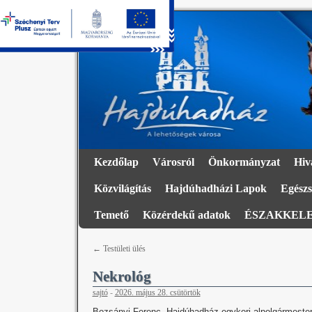
Kezdőlap
Városról
Önkormányzat
Hiv
Közvilágítás
Hajdúhadházi Lapok
Egészs
Temető
Közérdekű adatok
ÉSZAKKELE
←
Testületi ülés
Nekrológ
sajtó
-
2026. május 28. csütörtök
Bozsányi Ferenc, Hajdúhadház egykori alpolgármestere