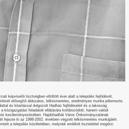
i képviselői tisztségben eltöltött évei alatt a település fejlődését,
tését elősegítő áldozatos, lelkiismeretes, eredményes munka jellemezte.
ttal és kitartással dolgozott Hadház fejlődéséért és a lakosság
 közigazgatási feladatok ellátására korlátozódott, hanem valódi
n és kezdeményezésében. Hajdúhadhát Város Önkormányzatának
t fejezte ki az 1998-2002. években végzett lelkiismeretes munkájáért.
ett a település közéletében, melynek emlékét tisztelettel megőrzi.