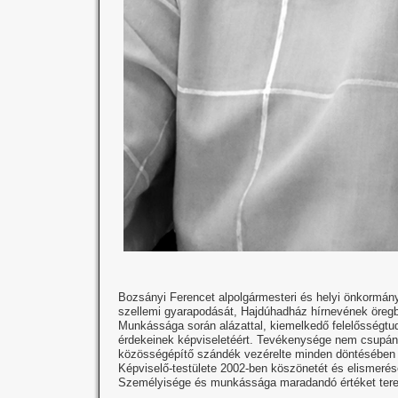
Bozsányi Ferencet alpolgármesteri és helyi önkormányzat
szellemi gyarapodását, Hajdúhadház hírnevének öregbí
Munkássága során alázattal, kiemelkedő felelősségtuda
érdekeinek képviseletéért. Tevékenysége nem csupán a
közösségépítő szándék vezérelte minden döntésébe
Képviselő-testülete 2002-ben köszönetét és elismerésé
Személyisége és munkássága maradandó értéket teremt