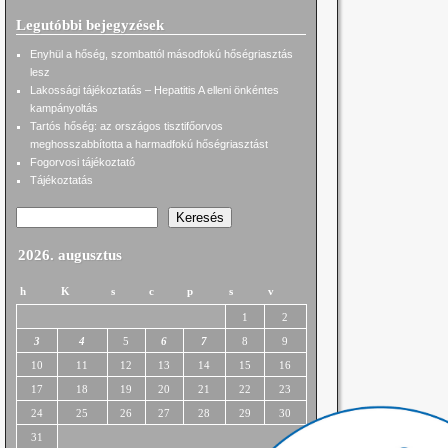
Legutóbbi bejegyzések
Enyhül a hőség, szombattól másodfokú hőségriasztás
lesz
Lakossági tájékoztatás – Hepatitis A elleni önkéntes
kampányoltás
Tartós hőség: az országos tisztifőorvos
meghosszabbította a harmadfokú hőségriasztást
Fogorvosi tájékoztató
Tájékoztatás
Keresés
2026. augusztus
h
K
s
c
p
s
v
1
2
3
4
5
6
7
8
9
10
11
12
13
14
15
16
17
18
19
20
21
22
23
24
25
26
27
28
29
30
31