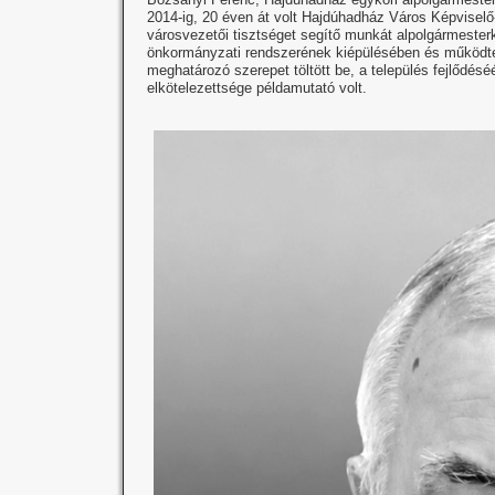
2014-ig, 20 éven át volt Hajdúhadház Város Képviselő-t
városvezetői tisztséget segítő munkát alpolgármesterké
önkormányzati rendszerének kiépülésében és működtet
meghatározó szerepet töltött be, a település fejlődésé
elkötelezettsége példamutató volt.