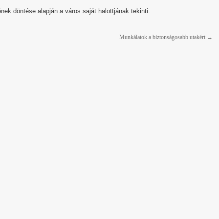
k döntése alapján a város saját halottjának tekinti.
Munkálatok a biztonságosabb utakért
→