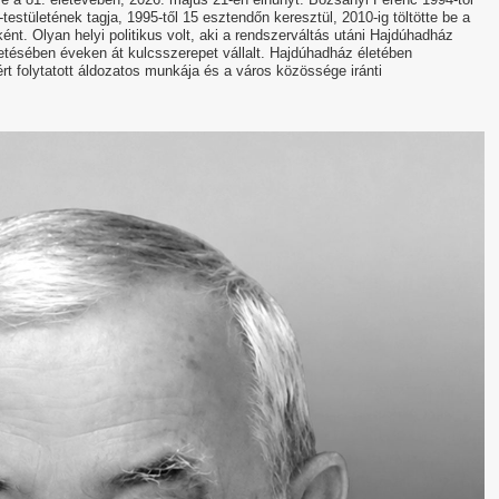
estületének tagja, 1995-től 15 esztendőn keresztül, 2010-ig töltötte be a
nt. Olyan helyi politikus volt, aki a rendszerváltás utáni Hajdúhadház
ésében éveken át kulcsszerepet vállalt. Hajdúhadház életében
ért folytatott áldozatos munkája és a város közössége iránti