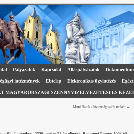
atal
Pályázatok
Kapcsolat
Álláspályázatok
Dokumentum
égügyi intézmények
Ebtelep
Elektronikus ügyintézés
Egészs
T-MAGYARORSZÁGI SZENNYVÍZELVEZETÉSI ÉS KEZEL
Munkálatok a biztonságosabb utakért
→
 a 81. életévében, 2026. május 21-én elhunyt. Bozsányi Ferenc 1994-től