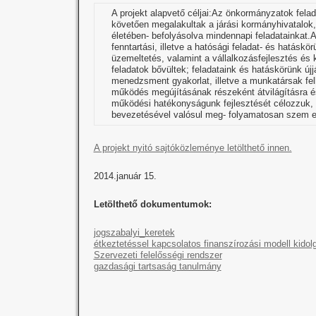
A projekt alapvető céljai:Az önkormányzatok felada
követően megalakultak a járási kormányhivatalok
életében- befolyásolva mindennapi feladatainkat.A
fenntartási, illetve a hatósági feladat- és hatásk
üzemeltetés, valamint a vállalkozásfejlesztés és
feladatok bővültek; feladataink és hatáskörünk új
menedzsment gyakorlat, illetve a munkatársak felk
működés megújításának részeként átvilágításra é
működési hatékonyságunk fejlesztését célozzuk, 
bevezetésével valósul meg- folyamatosan szem elő
A projekt nyitó sajtóközleménye letölthető innen.
2014.január 15.
Letölthető dokumentumok:
jogszabalyi_keretek
étkeztetéssel kapcsolatos finanszírozási modell kido
Szervezeti felelősségi rendszer
gazdasági tartsaság tanulmány