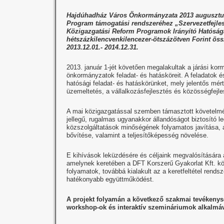
Hajdúhadház Város Önkormányzata 2013 augusztusá
Program támogatási rendszeréhez „Szervezetfejles
Közigazgatási Reform Programok Irányító Hatóságá
hétszázkilencvenkilencezer-ötszázötven Forint öss
2013.12.01.- 2014.12.31.
2013. január 1-jét követően megalakultak a járási kor
önkormányzatok feladat- és hatásköreit. A feladatok és
hatósági feladat- és hatáskörünket, mely jelentős mé
üzemeltetés, a vállalkozásfejlesztés és közösségfejles
A mai közigazgatással szemben támasztott követelmé
jellegű, rugalmas ugyanakkor állandóságot biztosító l
közszolgáltatások minőségének folyamatos javítása, a
bővítése, valamint a teljesítőképesség növelése.
E kihívások leküzdésére és céljaink megvalósítására 
amelynek keretében a DFT Korszerű Gyakorlat Kft. kö
folyamatok, továbbá kialakult az a keretfeltétel rends
hatékonyabb együttműködést.
A projekt folyamán a következő szakmai tevékenység
workshop-ok és interaktív szemináriumok alkalmáv