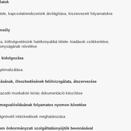
latok
ele, kapcsolatrendszerünk átvilágítása, kiszervezett folyamatokra
ensúly
ata, költségvetésünk hatékonyabbá tétele- kiadások csökkentése,
ékonyságának növelése
l kidolgozása
optimalizálása
sának, illeszkedésének felülvizsgálata, átszervezése
igazodó munkaköri leírás dokumentáció készítése
 megvalósításának folyamatos nyomon követése
ságnövelő intézkedések meghatározása
nem önkormányzati szolgáltatásnyújtók bevonásával