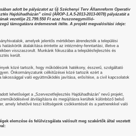
ban adott be pályázatot az Új Széchenyi Terv Államreform Operatív
ztés Hajdúhadházán” című (ÁROP-1.A.5-2013-2013-0078) pályázatát a
nak vezetője 21.799.550 Ft azaz huszonegymillió-
zegű támogatásra érdemesnek ítélte. A projekt megvalósítási ideje:
mányhivatalok, amelyek jelentős mértékben átrendezték a települési
 hatáskörök átalakítása érintette az intézmény-fenntartási, illetve a
rtékben visszaszorult. Munkánk fókuszába a településfejlesztés és
ztés került.
nyek közé tartozik, hogy működésünk hatékony, ésszerű, szolgáltató
egyen. Önkormányzatunk célkitűzései közé tartozik ezért a
 lakossággal való együttműködés javítása, erősítése, a civil kapcsolatok
adott lehetőséget a „Szervezetfejlesztés Hajdúhadházán” nevű projekt,
zreműködésével átvilágításra és megújításra kerültek különböző belső
zer, amely lehetővé teszi költségeink csökkentését és a partnerekkel való
ek elemzése és felülvizsgálata valósult meg szakértők által vezetett
al: