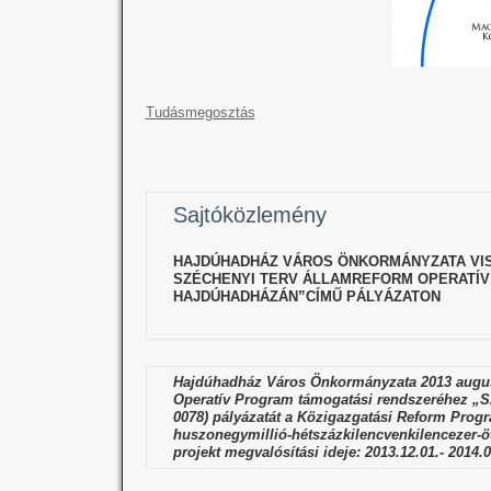
Tudásmegosztás
Sajtóközlemény
HAJDÚHADHÁZ VÁROS ÖNKORMÁNYZATA VIS
SZÉCHENYI TERV ÁLLAMREFORM OPERATÍV
HAJDÚHADHÁZÁN”CÍMŰ PÁLYÁZATON
Hajdúhadház Város Önkormányzata 2013 augusz
Operatív Program támogatási rendszeréhez „S
0078) pályázatát a Közigazgatási Reform Progr
huszonegymillió-hétszázkilencvenkilencezer-ö
projekt megvalósítási ideje: 2013.12.01.- 2014.0