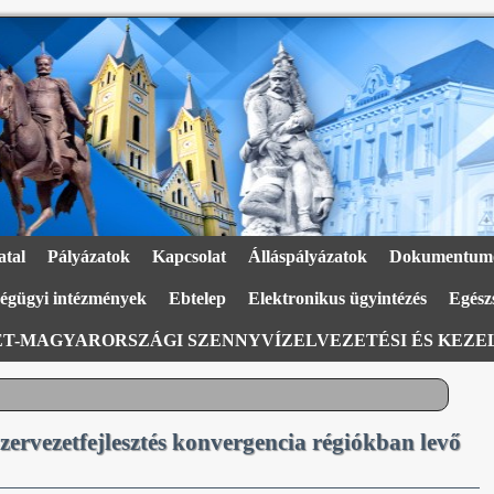
atal
Pályázatok
Kapcsolat
Álláspályázatok
Dokumentum
égügyi intézmények
Ebtelep
Elektronikus ügyintézés
Egészs
T-MAGYARORSZÁGI SZENNYVÍZELVEZETÉSI ÉS KEZEL
rvezetfejlesztés konvergencia régiókban levő