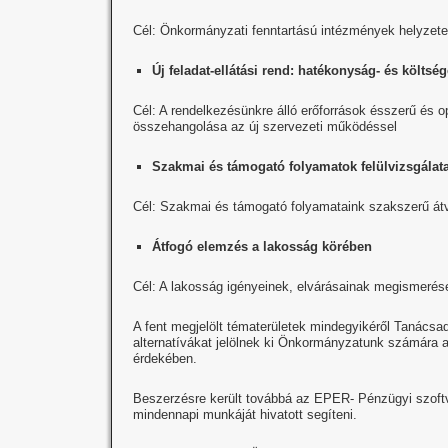
Cél: Önkormányzati fenntartású intézmények helyzete
Új feladat-ellátási rend: hatékonyság- és költs
Cél: A rendelkezésünkre álló erőforrások ésszerű és o
összehangolása az új szervezeti működéssel
Szakmai és támogató folyamatok felülvizsgálat
Cél: Szakmai és támogató folyamataink szakszerű átv
Átfogó elemzés a lakosság körében
Cél: A lakosság igényeinek, elvárásainak megismerés
A fent megjelölt tématerületek mindegyikéről Tanácsa
alternatívákat jelölnek ki Önkormányzatunk számára a
érdekében.
Beszerzésre került továbbá az EPER- Pénzügyi szoftv
mindennapi munkáját hivatott segíteni.