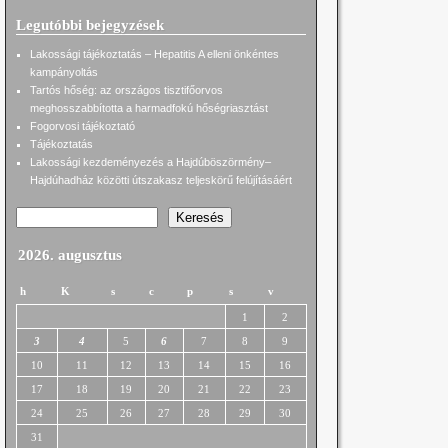
Legutóbbi bejegyzések
Lakossági tájékoztatás – Hepatitis A elleni önkéntes
kampányoltás
Tartós hőség: az országos tisztifőorvos
meghosszabbította a harmadfokú hőségriasztást
Fogorvosi tájékoztató
Tájékoztatás
Lakossági kezdeményezés a Hajdúböszörmény–
Hajdúhadház közötti útszakasz teljeskörű felújításáért
Keresés
2026. augusztus
h
K
s
c
p
s
v
1
2
3
4
5
6
7
8
9
10
11
12
13
14
15
16
17
18
19
20
21
22
23
24
25
26
27
28
29
30
31