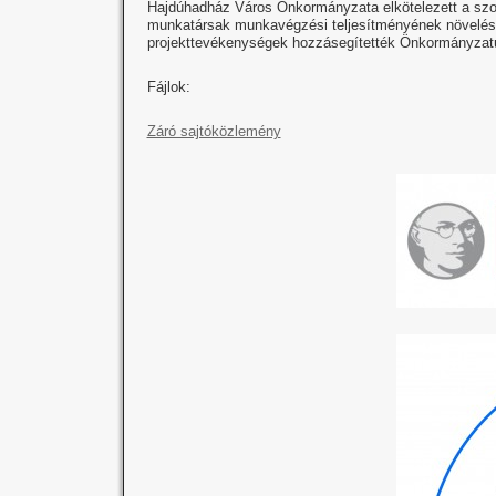
Hajdúhadház Város Önkormányzata elkötelezett a szol
munkatársak munkavégzési teljesítményének növelése
projekttevékenységek hozzásegítették Önkormányzatu
Fájlok:
Záró sajtóközlemény