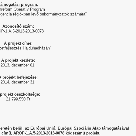
ámogatási program:
mreform Operatív Program
ergencia régiókban levő önkormányzatok számára”
Azonosító szám:
P-1.A.5-2013-2013-0078
A projekt címe:
zetfejlesztés Hajdúhadházán”
A projekt kezdete:
2013. december 01.
A projekt befejezése:
2014. december 31.
projekt összköltsége:
21.799.550 Ft
retén belül, az Európai Unió, Európai Szociális Alap támogatásával
 című, ÁROP-1.A.5-2013-2013-0078 kódszámú projekt.