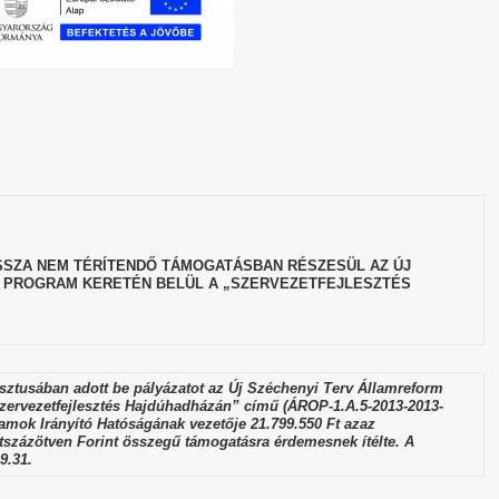
SZA NEM TÉRÍTENDŐ TÁMOGATÁSBAN RÉSZESÜL AZ ÚJ
 PROGRAM KERETÉN BELÜL A „SZERVEZETFEJLESZTÉS
tusában adott be pályázatot az Új Széchenyi Terv Államreform
zervezetfejlesztés Hajdúhadházán” című (ÁROP-1.A.5-2013-2013-
amok Irányító Hatóságának vezetője 21.799.550 Ft azaz
tszázötven Forint összegű támogatásra érdemesnek ítélte. A
9.31.