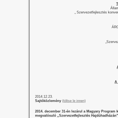
T
Álla
„ Szervezetfejlesztés konv
ÁRO
„Szerve
A 
2014.12.23.
Sajtóközlemény
(töltse le innen)
2014. december 31-én lezárul a Magyary Program ke
megvalósuló „Szervezetfejlesztés Hajdúhadházán”