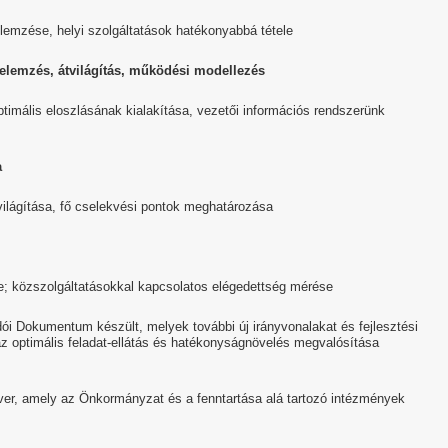
lemzése, helyi szolgáltatások hatékonyabbá tétele
égelemzés, átvilágítás, működési modellezés
ptimális eloszlásának kialakítása, vezetői információs rendszerünk
a
ilágítása, fő cselekvési pontok meghatározása
e; közszolgáltatásokkal kapcsolatos elégedettség mérése
dói Dokumentum készült, melyek további új irányvonalakat és fejlesztési
z optimális feladat-ellátás és hatékonyságnövelés megvalósítása
er, amely az Önkormányzat és a fenntartása alá tartozó intézmények