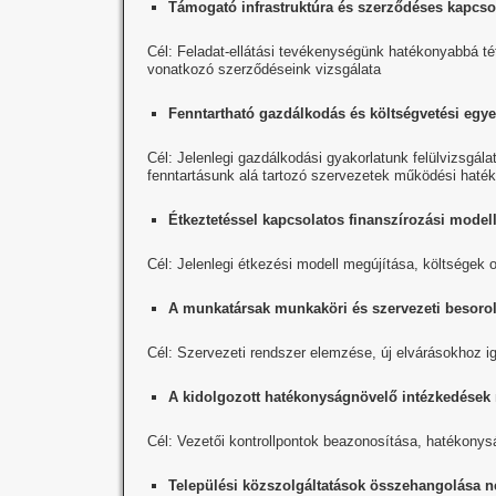
Támogató infrastruktúra és szerződéses kapcso
Cél: Feladat-ellátási tevékenységünk hatékonyabbá tét
vonatkozó szerződéseink vizsgálata
Fenntartható gazdálkodás és költségvetési egy
Cél: Jelenlegi gazdálkodási gyakorlatunk felülvizsgál
fenntartásunk alá tartozó szervezetek működési hat
Étkeztetéssel kapcsolatos finanszírozási model
Cél: Jelenlegi étkezési modell megújítása, költségek 
A munkatársak munkaköri és szervezeti besorolá
Cél: Szervezeti rendszer elemzése, új elvárásokhoz 
A kidolgozott hatékonyságnövelő intézkedések
Cél: Vezetői kontrollpontok beazonosítása, hatékony
Települési közszolgáltatások összehangolása 