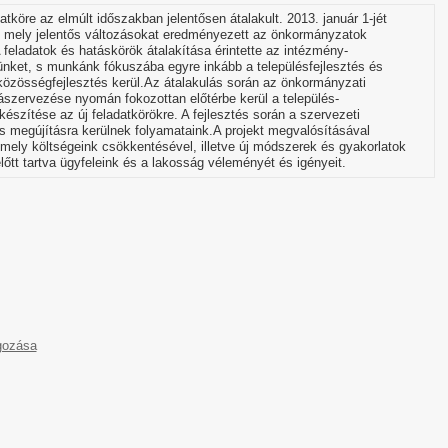
tköre az elmúlt időszakban jelentősen átalakult. 2013. január 1-jét
, mely jelentős változásokat eredményezett az önkormányzatok
 feladatok és hatáskörök átalakítása érintette az intézmény-
örünket, s munkánk fókuszába egyre inkább a településfejlesztés és
 közösségfejlesztés kerül.Az átalakulás során az önkormányzati
jászervezése nyomán fokozottan előtérbe kerül a település-
észítése az új feladatkörökre. A fejlesztés során a szervezeti
s megújításra kerülnek folyamataink.A projekt megvalósításával
mely költségeink csökkentésével, illetve új módszerek és gyakorlatok
tt tartva ügyfeleink és a lakosság véleményét és igényeit.
lgozása