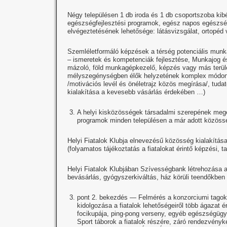
Négy településen 1 db iroda és 1 db csoportszoba kibé
egészségfejlesztési programok, egész napos egészség
elvégeztetésének lehetősége: látásvizsgálat, ortopéd 
Szemléletformáló képzések a térség potenciális munk
– ismeretek és kompetenciák fejlesztése, Munkajog és
mázoló, föld munkagépkezelő, képzés vagy más terüle
mélyszegénységben élők helyzetének komplex módon tör
/motivációs levél és önéletrajz közös megírása/, tud
kialakítása a kevesebb vásárlás érdekében …)
A helyi kisközösségek társadalmi szerepének meg
programok minden településen a már adott közösség
Helyi Fiatalok Klubja elnevezésű közösség kialakítás
(folyamatos tájékoztatás a fiatalokat érintő képzési, ta
Helyi Fiatalok Klubjában Szívességbank létrehozása a f
bevásárlás, gyógyszerkiváltás, ház körüli teendőkben 
pont 2. bekezdés — Felmérés a konzorciumi tagok 
kidolgozása a fiatalok lehetőségeiről több ágazat é
focikupája, ping-pong verseny, egyéb egészségügy
Sport táborok a fiatalok részére, záró rendezvényk