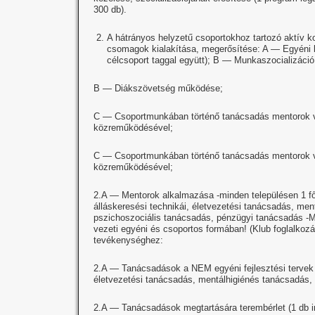
300 db).
A hátrányos helyzetű csoportokhoz tartozó aktív k
csomagok kialakítása, megerősítése: A — Egyéni 
célcsoport taggal együtt); B — Munkaszocializáci
B — Diákszövetség működése;
C — Csoportmunkában történő tanácsadás mentorok ve
közreműködésével;
C — Csoportmunkában történő tanácsadás mentorok ve
közreműködésével;
2.A — Mentorok alkalmazása -minden településen 1 fő
álláskeresési technikái, életvezetési tanácsadás, men
pszichoszociális tanácsadás, pénzügyi tanácsadás -Mi
vezeti egyéni és csoportos formában! (Klub foglalkozá
tevékenységhez:
2.A — Tanácsadások a NEM egyéni fejlesztési tervek a
életvezetési tanácsadás, mentálhigiénés tanácsadás, 
2.A — Tanácsadások megtartására terembérlet (1 db ir