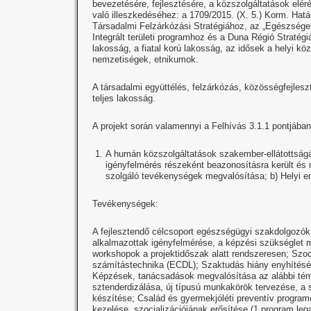
bevezetésére, fejlesztésére, a közszolgáltatások elér
való illeszkedéséhez: a 1709/2015. (X. 5.) Korm. Hat
Társadalmi Felzárkózási Stratégiához, az „Egészsége
Integrált területi programhoz és a Duna Régió Stratégi
lakosság, a fiatal korú lakosság, az idősek a helyi kö
nemzetiségek, etnikumok.
A társadalmi együttélés, felzárkózás, közösségfejleszt
teljes lakosság.
A projekt során valamennyi a Felhívás 3.1.1 pontjában
A humán közszolgáltatások szakember-ellátottságá
igényfelmérés részeként beazonosításra került és
szolgáló tevékenységek megvalósítása; b) Helyi emb
Tevékenységek:
A fejlesztendő célcsoport egészségügyi szakdolgozók, 
alkalmazottak igényfelmérése, a képzési szükséglet
workshopok a projektidőszak alatt rendszeresen; Szoci
számítástechnika (ECDL); Szaktudás hiány enyhítését
Képzések, tanácsadások megvalósítása az alábbi té
sztenderdizálása, új típusú munkakörök tervezése, a
készítése; Család és gyermekjóléti preventív program
kezelése, szocializációjának erősítése (1 program legal