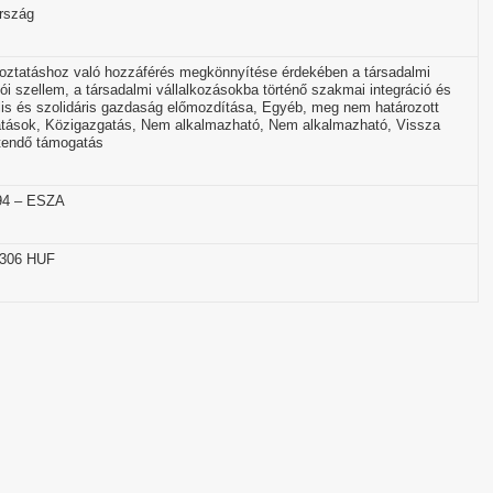
rszág
koztatáshoz való hozzáférés megkönnyítése érdekében a társadalmi
zói szellem, a társadalmi vállalkozásokba történő szakmai integráció és
lis és szolidáris gazdaság előmozdítása, Egyéb, meg nem határozott
atások, Közigazgatás, Nem alkalmazható, Nem alkalmazható, Vissza
tendő támogatás
94 – ESZA
 306 HUF