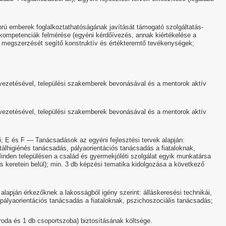
orú emberek foglalkoztathatóságának javítását támogató szolgáltatás-
kompetenciák felmérése (egyéni kérdőívezés, annak kiértékelése a
ó megszerzését segítő konstruktív és értékteremtő tevékenységek;
zetésével, települési szakemberek bevonásával és a mentorok aktív
zetésével, települési szakemberek bevonásával és a mentorok aktív
; E és F — Tanácsadások az egyéni fejlesztési tervek alapján:
tálhigiénés tanácsadás, pályaorientációs tanácsadás a fiataloknak,
nden településen a család és gyermekjóléti szolgálat egyik munkatársa
s keretein belül); min. 3 db képzési tematika kidolgozása a következő
lapján érkezőknek a lakosságból igény szerint: álláskeresési technikái,
pályaorientációs tanácsadás a fiataloknak, pszichoszociális tanácsadás;
oda és 1 db csoportszoba) biztosításának költsége.