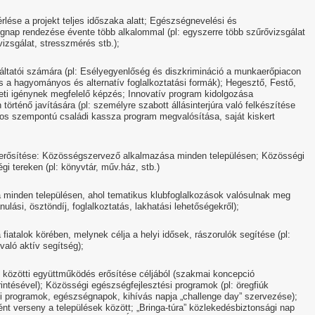
rlése a projekt teljes időszaka alatt; Egészségnevelési és
nap rendezése évente több alkalommal (pl: egyszerre több szűrővizsgálat
vizsgálat, stresszmérés stb.);
áltatói számára (pl: Esélyegyenlőség és diszkrimináció a munkaerőpiacon
 a hagyományos és alternatív foglalkoztatási formák); Hegesztő, Festő,
ti igénynek megfelelő képzés; Innovatív program kidolgozása
ténő javítására (pl: személyre szabott állásinterjúra való felkészítése
atos szempontú családi kassza program megvalósítása, saját kiskert
erősítése: Közösségszervező alkalmazása minden településen; Közösségi
i tereken (pl: könyvtár, műv.ház, stb.)
a minden településen, ahol tematikus klubfoglalkozások valósulnak meg
nulási, ösztöndíj, foglalkoztatás, lakhatási lehetőségekről);
iatalok körében, melynek célja a helyi idősek, rászorulók segítése (pl:
való aktív segítség);
közötti együttműködés erősítése céljából (szakmai koncepció
rintésével); Közösségi egészségfejlesztési programok (pl: öregfiúk
i programok, egészségnapok, kihívás napja „challenge day” szervezése);
ént verseny a települések között; „Bringa-túra” közlekedésbiztonsági nap