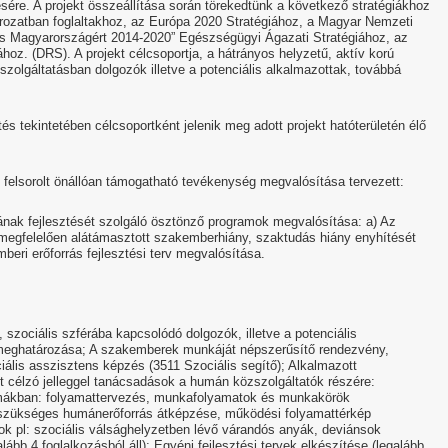
ésére. A projekt összeállítása során törekedtünk a következő stratégiákhoz
ározatban foglaltakhoz, az Európa 2020 Stratégiához, a Magyar Nemzeti
s Magyarországért 2014-2020” Egészségügyi Ágazati Stratégiához, az
ához. (DRS). A projekt célcsoportja, a hátrányos helyzetű, aktív korú
zszolgáltatásban dolgozók illetve a potenciális alkalmazottak, továbbá
és tekintetében célcsoportként jelenik meg adott projekt hatóterületén élő
 felsorolt önállóan támogatható tevékenység megvalósítása tervezett:
nak fejlesztését szolgáló ösztönző programok megvalósítása: a) Az
 megfelelően alátámasztott szakemberhiány, szaktudás hiány enyhítését
eri erőforrás fejlesztési terv megvalósítása.
szociális szférába kapcsolódó dolgozók, illetve a potenciális
 meghatározása; A szakemberek munkáját népszerűsítő rendezvény,
ális asszisztens képzés (3511 Szociális segítő); Alkalmazott
 célzó jelleggel tanácsadások a humán közszolgáltatók részére:
mákban: folyamattervezés, munkafolyamatok és munkakörök
 szükséges humánerőforrás átképzése, működési folyamattérkép
ok pl: szociális válsághelyzetben lévő várandós anyák, deviánsok
ább 4 foglalkozásból áll); Egyéni fejlesztési tervek elkészítése (legalább