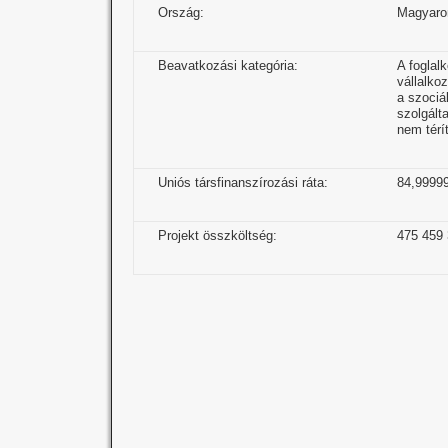
Ország:
Magyaro
Beavatkozási kategória:
A foglal
vállalko
a szociá
szolgált
nem térí
Uniós társfinanszírozási ráta:
84,9999
Projekt összköltség:
475 459