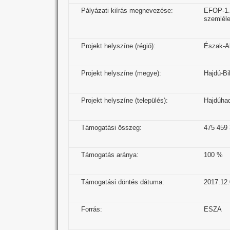
Pályázati kiírás megnevezése:
EFOP-1.5
szemléle
Projekt helyszíne (régió):
Észak-Al
Projekt helyszíne (megye):
Hajdú-Bi
Projekt helyszíne (település):
Hajdúha
Támogatási összeg:
475 459
Támogatás aránya:
100 %
Támogatási döntés dátuma:
2017.12.
Forrás:
ESZA