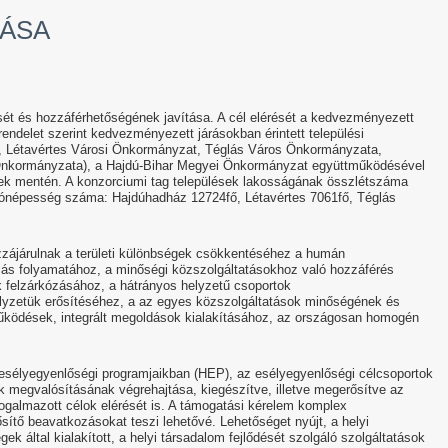
ÁSA
ését és hozzáférhetőségének javítása. A cél elérését a kedvezményezett
rendelet szerint kedvezményezett járásokban érintett települési
 Létavértes Városi Önkormányzat, Téglás Város Önkormányzata,
nkormányzata), a Hajdú-Bihar Megyei Önkormányzat együttműködésével
telek mentén. A konzorciumi tag települések lakosságának összlétszáma
kónépesség száma: Hajdúhadház 12724fő, Létavértes 7061fő, Téglás
zájárulnak a területi különbségek csökkentéséhez a humán
ózás folyamatához, a minőségi közszolgáltatásokhoz való hozzáférés
k felzárkózásához, a hátrányos helyzetű csoportok
elyzetük erősítéséhez, a az egyes közszolgáltatások minőségének és
űködések, integrált megoldások kialakításához, az országosan homogén
 esélyegyenlőségi programjaikban (HEP), az esélyegyenlőségi célcsoportok
k megvalósításának végrehajtása, kiegészítve, illetve megerősítve az
ogalmazott célok elérését is. A támogatási kérelem komplex
sítő beavatkozásokat teszi lehetővé. Lehetőséget nyújt, a helyi
k által kialakított, a helyi társadalom fejlődését szolgáló szolgáltatások