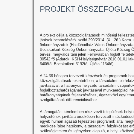
PROJEKT ÖSSZEFOGLAL
A projekt célja a közszolgáltatások minőségi fejleszt
járások besorolásáról szóló 290/2014. (XI. 26.) Korm. 
önkormányzatok (Hajdúhadház Város Önkormányzata,
Bocskaikert Község Önkormányzata, Újléta Község Ö
tervezi megvalósítani jelen Felhívásban foglalt felté
30542 fő (Adatok: KSH-Helyiségnévtár 2016.01.01 la
6406fő, Bocskaikert 3192fő, Újléta 1134fő).
A 24-36 hónapra tervezett képzések és programok hoz
közszolgáltatások tekintetében, a társadalmi felzárk
javításával, a hátrányos helyzetű társadalmi csoporto
foglalkoztathatóságának javításával munkaerőpiaci h
hatékonyságának fejlesztéséhez, ágazatközi együttm
szolgáltatások differenciálásához.
A támogatási kérelemben résztvevő települések helyi
helyzetének javítása érdekében tervezett intézkedése
egyéb humán ágazati fejlesztési programok által megf
megközelítése hatékony, a társadalmi felzárkózást erő
szükségleteken és igényeken alapuló, a helyi közössége