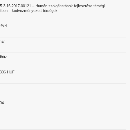
.3-16-2017-00121 – Humán szolgáltatások fejlesztése térségi
tben – kedvezményezett térségek
föld
har
dház
 306 HUF
04