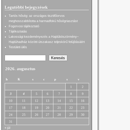
Legutóbbi bejegyzések
Tartós hőség: az országos tisztifőorvos
meghosszabbította a harmadfokú hőségriasztást
Fogorvosi tájékoztató
Tájékoztatás
Lakossági kezdeményezés a Hajdúböszörmény–
Hajdúhadház közötti útszakasz teljeskörű felújításáért
Testületi ülés
Keresés
2026. augusztus
h
K
s
c
p
s
v
1
2
3
4
5
6
7
8
9
10
11
12
13
14
15
16
17
18
19
20
21
22
23
24
25
26
27
28
29
30
31
« júl