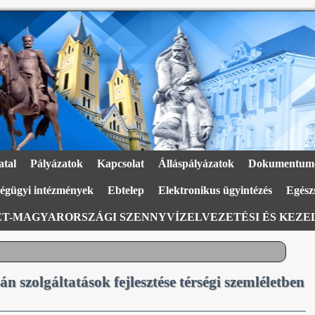
atal
Pályázatok
Kapcsolat
Álláspályázatok
Dokumentum
égügyi intézmények
Ebtelep
Elektronikus ügyintézés
Egészs
T-MAGYARORSZÁGI SZENNYVÍZELVEZETÉSI ÉS KEZEL
szolgáltatások fejlesztése térségi szemléletben