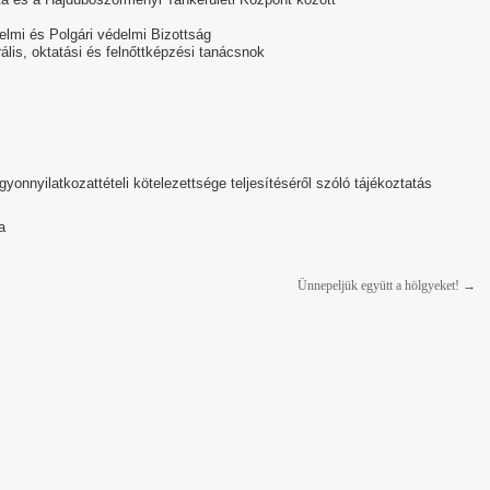
lmi és Polgári védelmi Bizottság
oktatási és felnőttképzési tanácsnok
onnyilatkozattételi kötelezettsége teljesítéséről szóló tájékoztatás
a
Ünnepeljük együtt a hölgyeket!
→