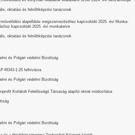
lis, oktatási és felnőttképzési tanácsnok
özművelődési alapellátás megszervezéséhez kapcsolódó 2025. évi Munka-
látáshoz kapcsolódó 2025. évi munkaterve
lis, oktatási és felnőttképzési tanácsnok
lmi és Polgári védelmi Bizottság
KAP-RD43-1-25 felhívásra
lmi és Polgári védelmi Bizottság
profit Korlátolt Felelősségű Társaság alapító okirat módosítása
ttság
lmi és Polgári védelmi Bizottság
 és a Hajdúböszörményi Tankerületi Központ között