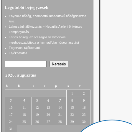
Legutóbbi bejegyzések
Enyhül a hőség, szombattól másodfokú hőségriasztás
lesz
Lakossági tájékoztatás – Hepatitis A elleni önkéntes
kampányoltás
Tartós hőség: az országos tisztifőorvos
meghosszabbította a harmadfokú hőségriasztást
Fogorvosi tájékoztató
Tájékoztatás
Keresés
2026. augusztus
h
K
s
c
p
s
v
1
2
3
4
5
6
7
8
9
10
11
12
13
14
15
16
17
18
19
20
21
22
23
24
25
26
27
28
29
30
31