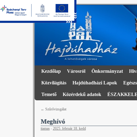
Kezdőlap
Városról
Önkormányzat
Hiv
Közvilágítás
Hajdúhadházi Lapok
Egészs
Temető
Közérdekű adatok
ÉSZAKKELE
←
Szűrővizsgálat
Meghívó
ttamas
-
2025. február 18. kedd