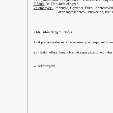
Előadó:
Dr. Tóth Judit aljegyző
Véleményezi:
Pénzügyi, Ügyrendi, Etikai, Közrendvéde
Gazdaságfejlesztési, innovációs, kulturális, 
ZÁRT ülés tárgymutatója
1./ A polgármester és az önkormányzati képviselők vagy
2./ Hajdúhadház, Irinyi utcai lakáspályázatok elbírálás
←
Szűrővizsgálat