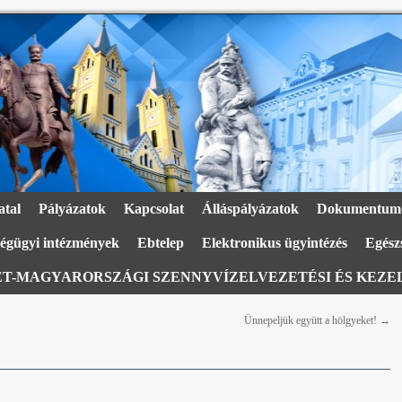
atal
Pályázatok
Kapcsolat
Álláspályázatok
Dokumentum
égügyi intézmények
Ebtelep
Elektronikus ügyintézés
Egészs
T-MAGYARORSZÁGI SZENNYVÍZELVEZETÉSI ÉS KEZEL
Ünnepeljük együtt a hölgyeket!
→