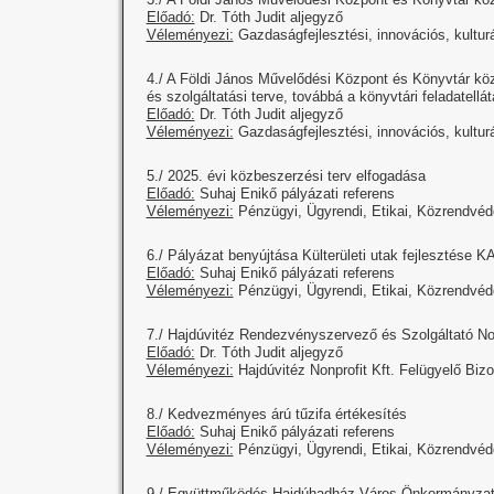
Előadó:
Dr. Tóth Judit aljegyző
Véleményezi:
Gazdaságfejlesztési, innovációs, kulturá
4./ A Földi János Művelődési Központ és Könyvtár k
és szolgáltatási terve, továbbá a könyvtári feladatel
Előadó:
Dr. Tóth Judit aljegyző
Véleményezi:
Gazdaságfejlesztési, innovációs, kulturá
5./ 2025. évi közbeszerzési terv elfogadása
Előadó:
Suhaj Enikő pályázati referens
Véleményezi:
Pénzügyi, Ügyrendi, Etikai, Közrendvéde
6./ Pályázat benyújtása Külterületi utak fejlesztése 
Előadó:
Suhaj Enikő pályázati referens
Véleményezi:
Pénzügyi, Ügyrendi, Etikai, Közrendvéde
7./ Hajdúvitéz Rendezvényszervező és Szolgáltató Non
Előadó:
Dr. Tóth Judit aljegyző
Véleményezi:
Hajdúvitéz Nonprofit Kft. Felügyelő Bizo
8./ Kedvezményes árú tűzifa értékesítés
Előadó:
Suhaj Enikő pályázati referens
Véleményezi:
Pénzügyi, Ügyrendi, Etikai, Közrendvéde
9./ Együttműködés Hajdúhadház Város Önkormányzata