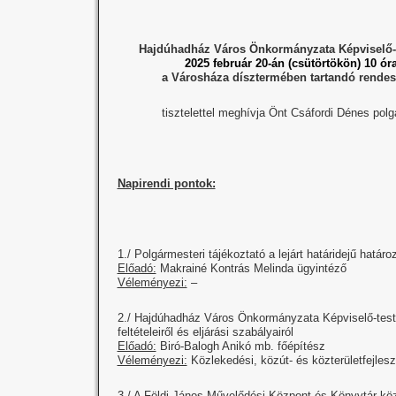
Hajdúhadház Város Önkormányzata Képviselő-t
2025 február 20-án (csütörtökön) 10 ór
a Városháza dísztermében tartandó rendes
tisztelettel meghívja Önt Csáfordi Dénes pol
Napirendi pontok:
1./ Polgármesteri tájékoztató a lejárt határidejű határ
Előadó:
Makrainé Kontrás Melinda ügyintéző
Véleményezi:
–
2./ Hajdúhadház Város Önkormányzata Képviselő-testü
feltételeiről és eljárási szabályairól
Előadó:
Biró-Balogh Anikó mb. főépítész
Véleményezi:
Közlekedési, közút- és közterületfejles
3./ A Földi János Művelődési Központ és Könyvtár köz