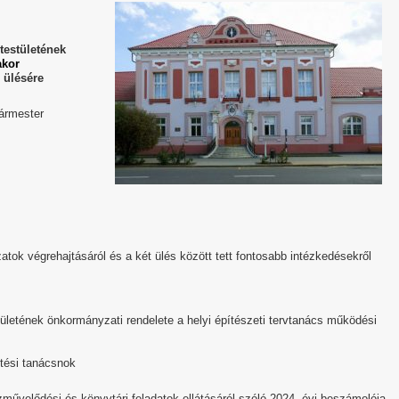
estületének
akor
 ülésére
gármester
ozatok végrehajtásáról és a két ülés között tett fontosabb intézkedésekről
letének önkormányzati rendelete a helyi építészeti tervtanács működési
ztési tanácsnok
művelődési és könyvtári feladatok ellátásáról szóló 2024. évi beszámolója