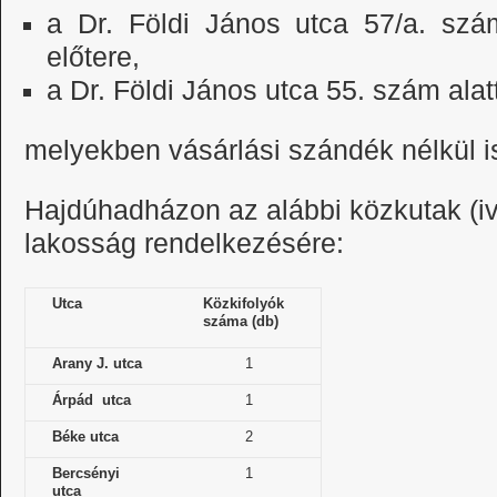
a Dr. Földi János utca 57/a. szá
előtere,
a Dr. Földi János utca 55. szám alatt
melyekben vásárlási szándék nélkül is
Hajdúhadházon az alábbi közkutak (iv
lakosság rendelkezésére:
Utca
Közkifolyók
száma (db)
Arany J. utca
1
Árpád utca
1
Béke utca
2
Bercsényi
1
utca