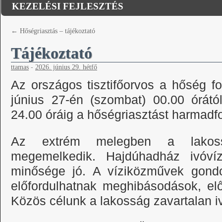
KEZELÉSI FEJLESZTÉS
←
Hőségriasztás – tájékoztató
Tájékoztató
ttamas
-
2026. június 29. hétfő
Az országos tisztifőorvos a hőség fo
június 27-én (szombat) 00.00 órátó
24.00 óráig a hőségriasztást harmadf
Az extrém melegben a lakossá
megemelkedik. Hajdúhadház ivóvíz
minősége jó. A víziközművek gondo
előfordulhatnak meghibásodások, el
Közös célunk a lakosság zavartalan iv