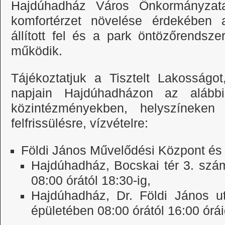
Hajdúhadház Város Önkormányz
komfortérzet növelése érdekében 
állított fel és a park öntözőrends
működik.
Tájékoztatjuk a Tisztelt Lakosságo
napjain Hajdúhadházon az alábbi
közintézményekben, helyszíneken
felfrissülésre, vízvételre:
Földi János Művelődési Központ és
Hajdúhadház, Bocskai tér 3. szám
08:00 órától 18:30-ig,
Hajdúhadház, Dr. Földi János ut
épületében 08:00 órától 16:00 órái