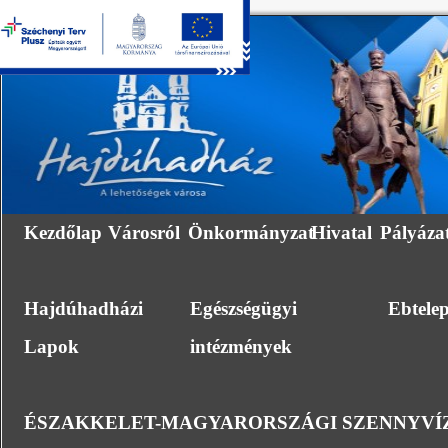
Kezdőlap
Városról
Önkormányzat
Hivatal
Pályáza
Hajdúhadházi
Egészségügyi
Ebtele
Lapok
intézmények
ÉSZAKKELET-MAGYARORSZÁGI SZENNYVÍZ