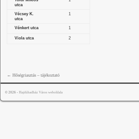
utca
Vécsey K.
1
utca
Vénkert utca
1
Viola utca
2
←
Hőségriasztás – tájékoztató
© 2026 -
Hajdúhadház Város weboldala