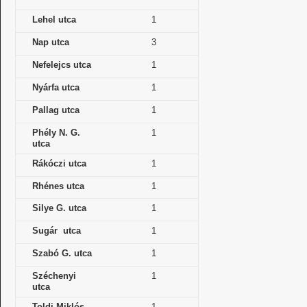
Lehel utca
1
Nap utca
3
Nefelejcs utca
1
Nyárfa utca
1
Pallag utca
1
Phély N. G.
1
utca
Rákóczi utca
1
Rhénes utca
1
Silye G. utca
1
Sugár utca
1
Szabó G. utca
1
Széchenyi
1
utca
Toldi Miklós
1