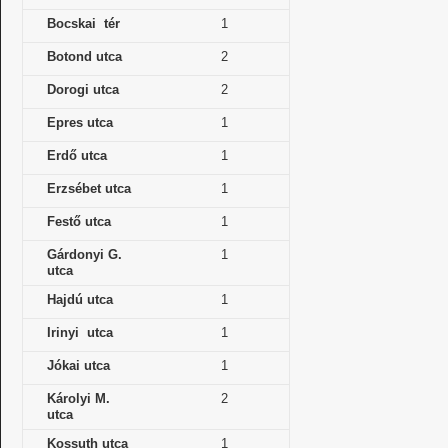
Bocskai tér
1
Botond utca
2
Dorogi utca
2
Epres utca
1
Erdő utca
1
Erzsébet utca
1
Festő utca
1
Gárdonyi G.
1
utca
Hajdú utca
1
Irinyi utca
1
Jókai utca
1
Károlyi M.
2
utca
Kossuth utca
1