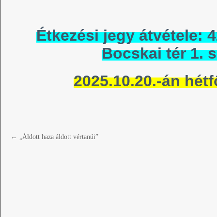
Étkezési jegy átvétele:
Bocskai tér 1. 
2025.10.20.-án hétf
←
„Áldott haza áldott vértanúi”