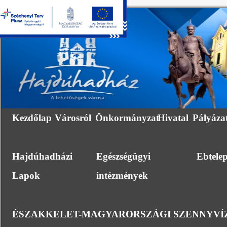
Kezdőlap
Városról
Önkormányzat
Hivatal
Pályáza
Hajdúhadházi
Egészségügyi
Ebtele
Lapok
intézmények
ÉSZAKKELET-MAGYARORSZÁGI SZENNYVÍZ