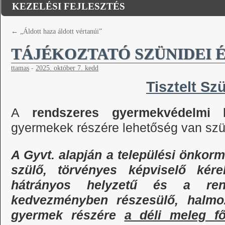
KEZELÉSI FEJLESZTÉS
←
„Áldott haza áldott vértanúi”
TÁJÉKOZTATÓ SZÜNIDEI 
ttamas
-
2025. október 7. kedd
Tisztelt Sz
A
rendszeres gyermekvédelmi 
gyermekek részére lehetőség van szün
A Gyvt. alapján a települési önkor
szülő, törvényes képviselő kér
hátrányos helyzetű és a ren
kedvezményben részesülő, halmoz
gyermek részére
a déli meleg fő