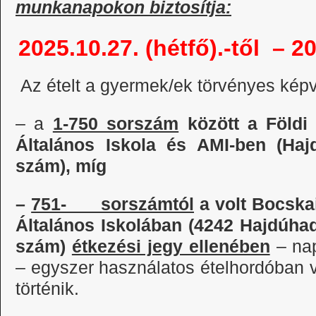
munkanapokon biztosítja:
2025.10.27. (hétfő).-től – 20
Az ételt a gyermek/ek törvényes képv
– a
1-750 sorszám
között a
Földi
Általános Iskola és AMI-ben (Haj
szám), míg
–
751- sorszámtól
a volt Bocskai
Általános Iskolában (4242 Hajdúhadh
szám)
étkezési jegy ellenében
– na
– egyszer használatos ételhordóban v
történik.