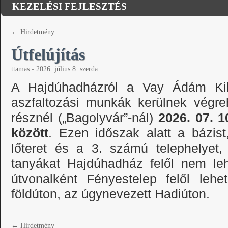
KEZELÉSI FEJLESZTÉS
←
Hirdetmény
Útfelújítás
ttamas
-
2026. július 8. szerda
A Hajdúhadházról a Vay Ádám Kik
aszfaltozási munkák kerülnek végre
résznél („Bagolyvár”-nál)
2026. 07. 1
között
. Ezen időszak alatt a bázist
lőteret és a 3. számú telephelyet,
tanyákat Hajdúhadház felől nem lehe
útvonalként Fényestelep felől lehe
földúton, az úgynevezett Hadiúton.
←
Hirdetmény