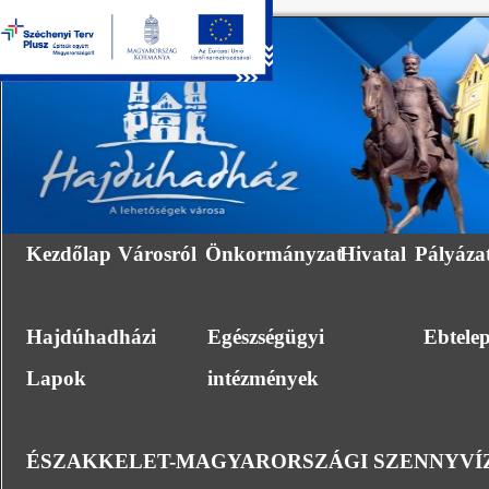
Kezdőlap
Városról
Önkormányzat
Hivatal
Pályáza
Hajdúhadházi
Egészségügyi
Ebtele
Lapok
intézmények
ÉSZAKKELET-MAGYARORSZÁGI SZENNYVÍZ