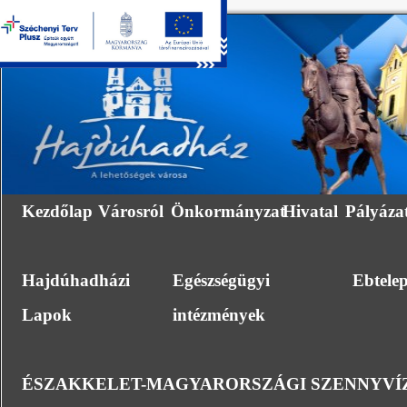
Kezdőlap
Városról
Önkormányzat
Hivatal
Pályáza
Hajdúhadházi
Egészségügyi
Ebtele
Lapok
intézmények
ÉSZAKKELET-MAGYARORSZÁGI SZENNYVÍZ