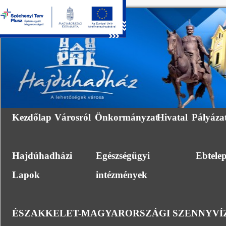
Kezdőlap
Városról
Önkormányzat
Hivatal
Pályáza
Hajdúhadházi
Egészségügyi
Ebtele
Lapok
intézmények
ÉSZAKKELET-MAGYARORSZÁGI SZENNYVÍZ