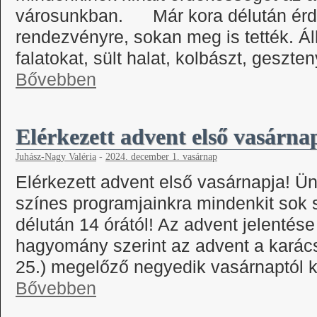
városunkban. Már kora délután érde
rendezvényre, sokan meg is tették. Ál
falatokat, sült halat, kolbászt, geszt
Bővebben
Elérkezett advent első vasárna
Juhász-Nagy Valéria
-
2024. december 1. vasárnap
Elérkezett advent első vasárnapja! Ü
színes programjainkra mindenkit sok 
délután 14 órától! Az advent jelentése
hagyomány szerint az advent a karác
25.) megelőző negyedik vasárnaptól k
Bővebben