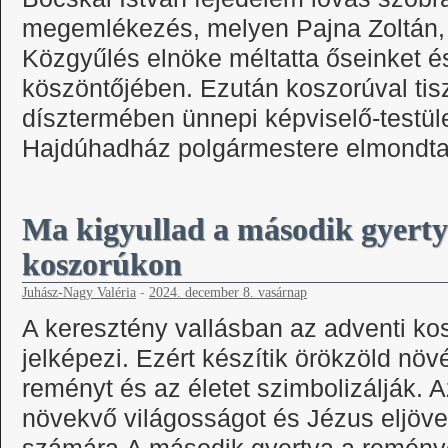
megemlékezés, melyen Pajna Zoltán,
Közgyűlés elnöke méltatta őseinket é
köszöntőjében. Ezután koszorúval ti
dísztermében ünnepi képviselő-testül
Hajdúhadház polgármestere elmondta
Ma kigyullad a második gyerty
koszorúkon
Juhász-Nagy Valéria
-
2024. december 8. vasárnap
A keresztény vallásban az adventi kos
jelképezi. Ezért készítik örökzöld növ
reményt és az életet szimbolizálják. 
növekvő világosságot és Jézus eljövet