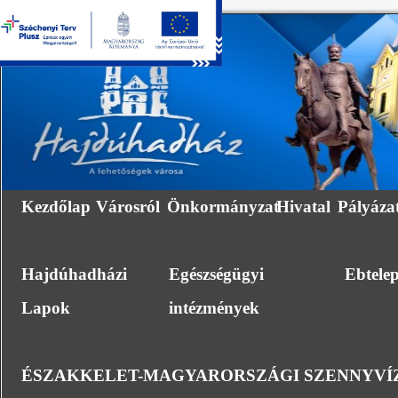
Kezdőlap
Városról
Önkormányzat
Hivatal
Pályáza
Hajdúhadházi
Egészségügyi
Ebtele
Lapok
intézmények
ÉSZAKKELET-MAGYARORSZÁGI SZENNYVÍZ