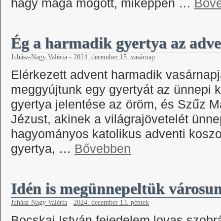
hagy maga mögött, miképpen …
Bőv
Ég a harmadik gyertya az adve
Juhász-Nagy Valéria
-
2024. december 15. vasárnap
Elérkezett advent harmadik vasárnapja
meggyújtunk egy gyertyát az ünnepi 
gyertya jelentése az öröm, és Szűz Má
Jézust, akinek a világrajövetelét ünn
hagyományos katolikus adventi koszo
gyertya, …
Bővebben
Idén is megünnepeltük városun
Juhász-Nagy Valéria
-
2024. december 13. péntek
Bocskai István fejedelem lovas szobr