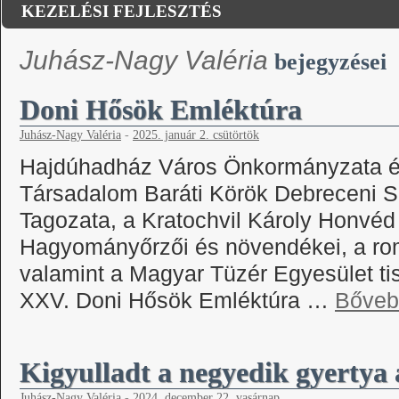
KEZELÉSI FEJLESZTÉS
Juhász-Nagy Valéria
bejegyzései
Doni Hősök Emléktúra
Juhász-Nagy Valéria
-
2025. január 2. csütörtök
Hajdúhadház Város Önkormányzata é
Társadalom Baráti Körök Debreceni 
Tagozata, a Kratochvil Károly Honvéd
Hagyományőrzői és növendékei, a r
valamint a Magyar Tüzér Egyesület tis
XXV. Doni Hősök Emléktúra …
Bőveb
Kigyulladt a negyedik gyertya 
Juhász-Nagy Valéria
-
2024. december 22. vasárnap