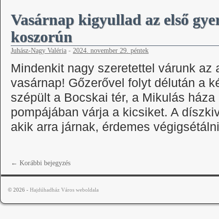
Vasárnap kigyullad az első gye
koszorún
Juhász-Nagy Valéria
-
2024. november 29. péntek
Mindenkit nagy szeretettel várunk az
vasárnap! Gőzerővel folyt délután a 
szépült a Bocskai tér, a Mikulás háza
pompájában várja a kicsiket. A díszkivi
akik arra járnak, érdemes végigsétál
←
Korábbi bejegyzés
© 2026 -
Hajdúhadház Város weboldala