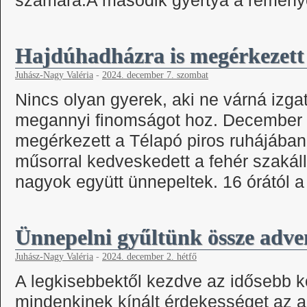
számára.A második gyertya a remén
Hajdúhadházra is megérkezett
Juhász-Nagy Valéria
-
2024. december 7. szombat
Nincs olyan gyerek, aki ne várná izgat
megannyi finomságot hoz. December 
megérkezett a Télapó piros ruhájában
műsorral kedveskedett a fehér szakál
nagyok együtt ünnepeltek. 16 órától
Ünnepelni gyűltünk össze adve
Juhász-Nagy Valéria
-
2024. december 2. hétfő
A legkisebbektől kezdve az idősebb ko
mindenkinek kínált érdekességet az 