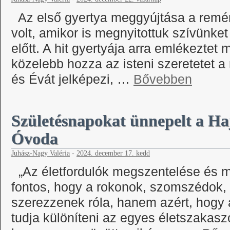
Az első gyertya meggyújtása a remén
volt, amikor is megnyitottuk szívünk
előtt. A hit gyertyája arra emlékeztet 
közelebb hozza az isteni szeretetet 
és Évát jelképezi, …
Bővebben
Születésnapokat ünnepelt a H
Óvoda
Juhász-Nagy Valéria
-
2024. december 17. kedd
„Az életfordulók megszentelése és m
fontos, hogy a rokonok, szomszédok, 
szerezzenek róla, hanem azért, hogy a
tudja különíteni az egyes életszakasz