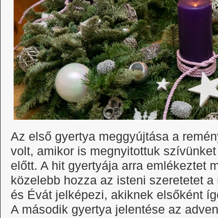
Az első gyertya meggyújtása a remén
volt, amikor is megnyitottuk szívünk
előtt. A hit gyertyája arra emlékeztet 
közelebb hozza az isteni szeretetet 
és Évát jelképezi, akiknek elsőként íg
A második gyertya jelentése az adven