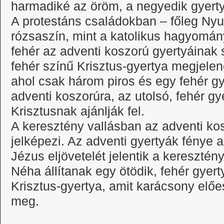
harmadiké az öröm, a negyedik gyertya
A protestáns családokban – főleg Nyu
rózsaszín, mint a katolikus hagyomán
fehér az adventi koszorú gyertyáinak s
fehér színű Krisztus-gyertya megjele
ahol csak három piros és egy fehér gy
adventi koszorúra, az utolsó, fehér g
Krisztusnak ajánlják fel.
A keresztény vallásban az adventi kos
jelképezi. Az adventi gyertyák fénye 
Jézus eljövetelét jelentik a kereszté
Néha állítanak egy ötödik, fehér gyert
Krisztus-gyertya, amit karácsony előe
meg.