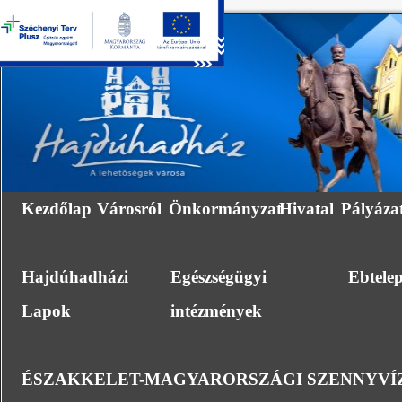
Kezdőlap
Városról
Önkormányzat
Hivatal
Pályáza
Hajdúhadházi
Egészségügyi
Ebtele
Lapok
intézmények
ÉSZAKKELET-MAGYARORSZÁGI SZENNYVÍZ