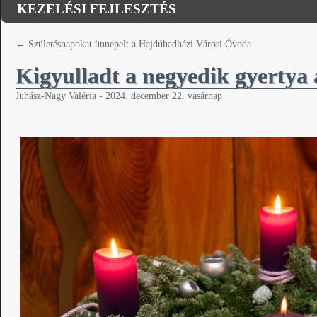
KEZELÉSI FEJLESZTÉS
←
Születésnapokat ünnepelt a Hajdúhadházi Városi Óvoda
Kigyulladt a negyedik gyertya 
Juhász-Nagy Valéria
-
2024. december 22. vasárnap