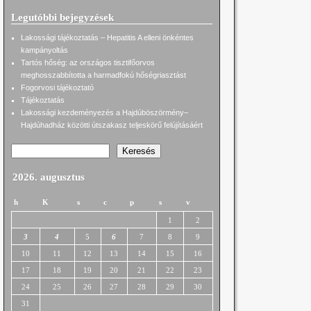
Legutóbbi bejegyzések
Lakossági tájékoztatás – Hepatitis A elleni önkéntes
kampányoltás
Tartós hőség: az országos tisztifőorvos
meghosszabbította a harmadfokú hőségriasztást
Fogorvosi tájékoztató
Tájékoztatás
Lakossági kezdeményezés a Hajdúböszörmény–
Hajdúhadház közötti útszakasz teljeskörű felújításáért
Keresés
2026. augusztus
h
K
s
c
p
s
v
1
2
3
4
5
6
7
8
9
10
11
12
13
14
15
16
17
18
19
20
21
22
23
24
25
26
27
28
29
30
31