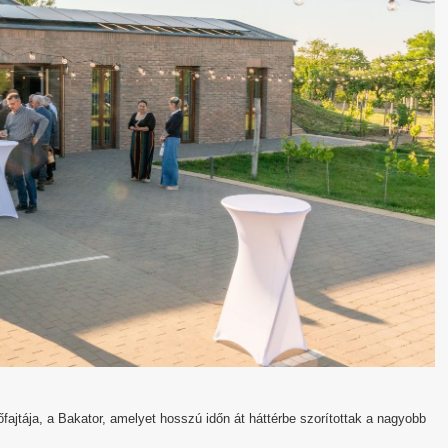
fajtája, a Bakator, amelyet hosszú időn át háttérbe szorítottak a nagyobb