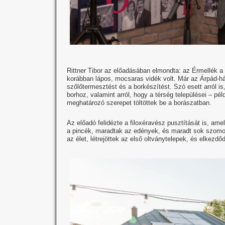
Rittner Tibor az előadásában elmondta: az Érmellék a
korábban lápos, mocsaras vidék volt. Már az Árpád-há
szőlőtermesztést és a borkészítést. Szó esett arról i
borhoz, valamint arról, hogy a térség települései – p
meghatározó szerepet töltöttek be a borászatban.
Az előadó felidézte a filoxéravész pusztítását is, amel
a pincék, maradtak az edények, és maradt sok szomorú
az élet, létrejöttek az első oltványtelepek, és elkezdő