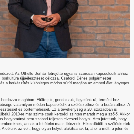
rdozott. Az Othello Borház létrejötte ugyanis szorosan kapcsolódik ahhoz
 borkultúra újjáélesztését célozza. Csáfordi Dénes polgármester
és a borkészítés különleges módon sűríti magába az emberi élet lényeges
 hordozza magában. Elültetjük, gondozzuk, figyelünk rá, termést hoz,
többsége valamilyen módon kapcsolódik a szőlészethez és a borászathoz. A
mesztéssel és bortermeléssel. Ez a tevékenység a 20. században is
ülbelül 2010-re már szinte csak kertségi szinten maradt meg a szőlő. Akkor
s hagyományt nem szabad teljesen elveszni hagyni. Arra jutottunk, hogy
embereknek, annak a feltételei ma is léteznek. Elkezdődött a szőlőskertek
is. A célunk az volt, hogy olyan helyet alakítsanak ki, ahol a múlt, a jelen és