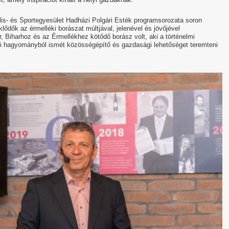
ális- és Sportegyesület Hadházi Polgári Esték programsorozata soron
ődők az érmelléki borászat múltjával, jelenével és jövőjével
 Biharhoz és az Érmellékhez kötődő borász volt, aki a történelmi
 régi hagyományból ismét közösségépítő és gazdasági lehetőséget teremteni