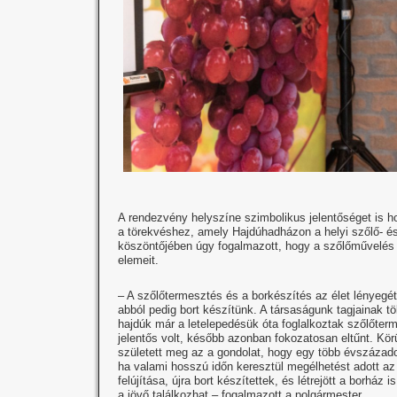
A rendezvény helyszíne szimbolikus jelentőséget is ho
a törekvéshez, amely Hajdúhadházon a helyi szőlő- és
köszöntőjében úgy fogalmazott, hogy a szőlőművelés 
elemeit.
– A szőlőtermesztés és a borkészítés az élet lényegét
abból pedig bort készítünk. A társaságunk tagjainak 
hajdúk már a letelepedésük óta foglalkoztak szőlőter
jelentős volt, később azonban fokozatosan eltűnt. Kör
született meg az a gondolat, hogy egy több évszázado
ha valami hosszú időn keresztül megélhetést adott az 
felújítása, újra bort készítettek, és létrejött a borház 
a jövő találkozhat – fogalmazott a polgármester.