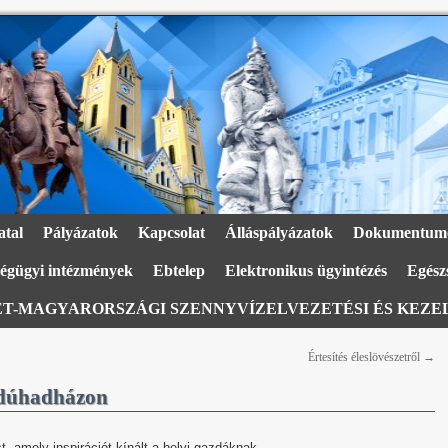
atal
Pályázatok
Kapcsolat
Álláspályázatok
Dokumentum
égügyi intézmények
Ebtelep
Elektronikus ügyintézés
Egészs
T-MAGYARORSZÁGI SZENNYVÍZELVEZETÉSI ÉS KEZEL
Értesítés éleslövészetről
→
jdúhadházon
st, amely inspirációt kínált a helyi gazdáknak.