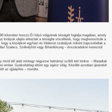
 90 kilométer hosszú Ér folyó völgyének térségét foglalja magában, amely
zi királyok idején érkeztek a térségbe vincellérek, hogy meghonosítsák a
s, hogy a középkori egyházi és földesúri szabályok miként kapcsolódtak a
éldául Szalacs, Székelyhíd vagy Bihardiószeg – évszázadokon keresztül
y rövid idő alatt mintegy négyezer hektárnyi szőlőt tett tönkre. – Maradtak
 ember. Gyakorlatilag eltűnt egy egész világ. Később azonban újraindult
dött az újjáépítés – mondta.