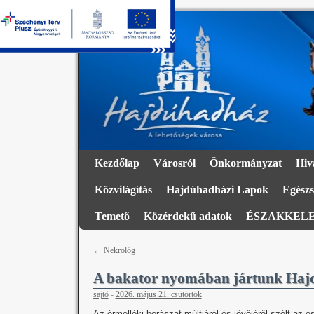
Kezdőlap
Városról
Önkormányzat
Hiv
Közvilágítás
Hajdúhadházi Lapok
Egészs
Temető
Közérdekű adatok
ÉSZAKKELE
←
Nekrológ
A bakator nyomában jártunk Ha
sajtó
-
2026. május 21. csütörtök
Az érmelléki borászat múltjáról és jövőjéről szólt az e