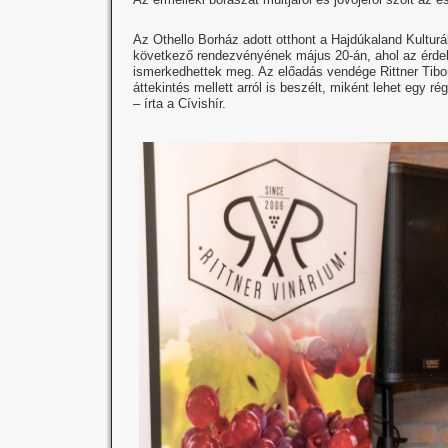
Az Othello Borház adott otthont a Hajdúkaland Kultur
következő rendezvényének május 20-án, ahol az érdekl
ismerkedhettek meg. Az előadás vendége Rittner Tibor,
áttekintés mellett arról is beszélt, miként lehet egy
– írta a Cívishír.