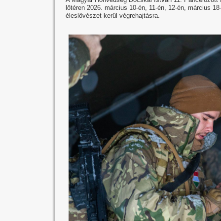
lőtéren 2026. március 10-én, 11-én, 12-én, március 18
éleslövészet kerül végrehajtásra.