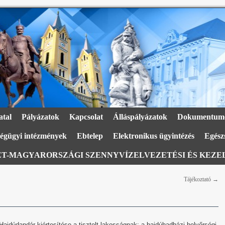
atal
Pályázatok
Kapcsolat
Álláspályázatok
Dokumentum
égügyi intézmények
Ebtelep
Elektronikus ügyintézés
Egészs
T-MAGYARORSZÁGI SZENNYVÍZELVEZETÉSI ÉS KEZEL
Tájékoztató
→
jdúdandár kiértesítése a tisztelt lakosságnak: a hajdúhadházi helyőrségi