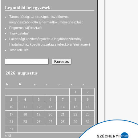
Legutóbbi bejegyzések
Tartós hőség: az országos tisztifőorvos
meghosszabbította a harmadfokú hőségriasztást
Fogorvosi tájékoztató
Tájékoztatás
Lakossági kezdeményezés a Hajdúböszörmény–
Hajdúhadház közötti útszakasz teljeskörű felújításáért
Testületi ülés
Keresés
2026. augusztus
h
K
s
c
p
s
v
1
2
3
4
5
6
7
8
9
10
11
12
13
14
15
16
17
18
19
20
21
22
23
24
25
26
27
28
29
30
31
« júl