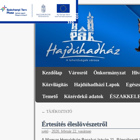
Kezdőlap
Városról
Önkormányzat
Hiv
Közvilágítás
Hajdúhadházi Lapok
Egészs
Temető
Közérdekű adatok
ÉSZAKKELE
←
TÁJÉKOZTATÓ
Értesítés éleslövészetről
sajtó
-
2026. február 22. vasárnap
A Magyar Honvédség Bocskai István 11. Páncélozott Ha