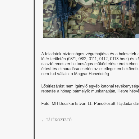
A feladatok biztonságos végrehajtása és a balesetek e
lőtér területén (08/1, 08/2, 0111, 0112, 0113 hrsz) é
riasztó rendszer biztonságos működtetése érdekében a
értesítés elmaradása esetén az esetlegesen bekövetkez
nem tud vállalni a Magyar Honvédség.
Lőtérlezárást nem igénylő egyéb katonai tevékenysége
reptetés a hónap bármelyik munkanapján, illetve hétvé
Fotó: MH Bocskai István 11. Páncélozott Hajdúdandár
←
TÁJÉKOZTATÓ