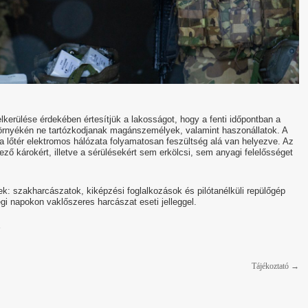
lkerülése érdekében értesítjük a lakosságot, hogy a fenti időpontban a
s környékén ne tartózkodjanak magánszemélyek, valamint haszonállatok. A
 lőtér elektromos hálózata folyamatosan feszültség alá van helyezve. Az
ő károkért, illetve a sérülésekért sem erkölcsi, sem anyagi felelősséget
k: szakharcászatok, kiképzési foglalkozások és pilótanélküli repülőgép
gi napokon vaklőszeres harcászat eseti jelleggel.
Tájékoztató
→