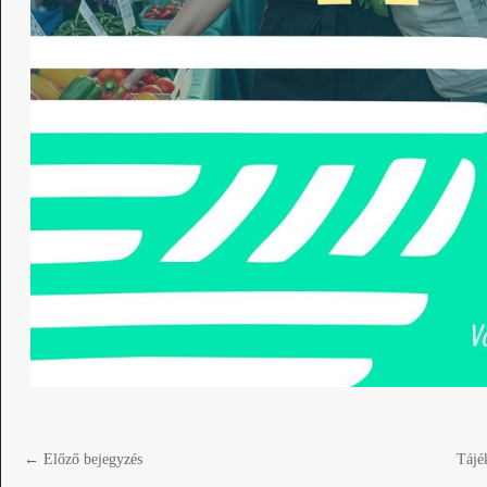
←
Előző bejegyzés
Tájé