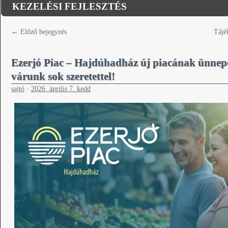
KEZELÉSI FEJLESZTÉS
←
Előző bejegyzés
Tájé
Ezerjó Piac – Hajdúhadház új piacának ünnep
várunk sok szeretettel!
sajtó
-
2026. április 7. kedd