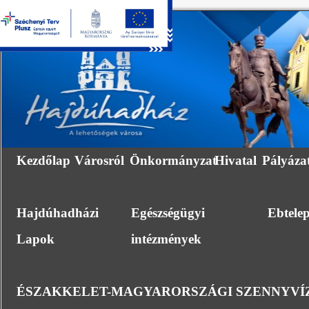
Kezdőlap
Városról
Önkormányzat
Hivatal
Pályáza
Hajdúhadházi
Egészségügyi
Ebtele
Lapok
intézmények
ÉSZAKKELET-MAGYARORSZÁGI SZENNYVÍZ