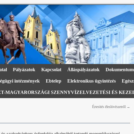
atal
Pályázatok
Kapcsolat
Álláspályázatok
Dokumentum
égügyi intézmények
Ebtelep
Elektronikus ügyintézés
Egészs
T-MAGYARORSZÁGI SZENNYVÍZELVEZETÉSI ÉS KEZEL
Értesítés éleslövészetről
→
om és szabadságharc évfordulója alkalmából tartandó megemlékezésre!