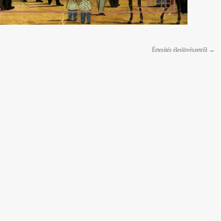
Értesítés éleslövészetről
→