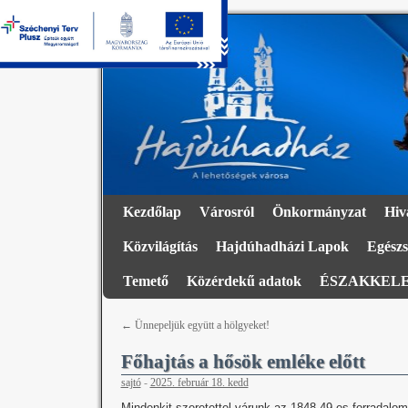
Kezdőlap
Városról
Önkormányzat
Hiv
Közvilágítás
Hajdúhadházi Lapok
Egészs
Temető
Közérdekű adatok
ÉSZAKKELE
←
Ünnepeljük együtt a hölgyeket!
Főhajtás a hősök emléke előtt
sajtó
-
2025. február 18. kedd
Mindenkit szeretettel várunk az 1848-49-es forradal