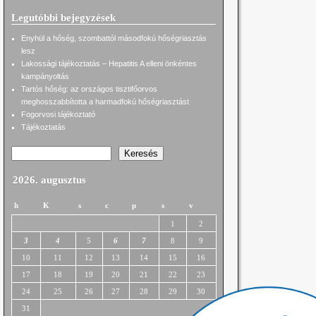
Legutóbbi bejegyzések
Enyhül a hőség, szombattól másodfokú hőségriasztás
lesz
Lakossági tájékoztatás – Hepatitis A elleni önkéntes
kampányoltás
Tartós hőség: az országos tisztifőorvos
meghosszabbította a harmadfokú hőségriasztást
Fogorvosi tájékoztató
Tájékoztatás
Keresés
2026. augusztus
h
K
s
c
p
s
v
1
2
3
4
5
6
7
8
9
10
11
12
13
14
15
16
17
18
19
20
21
22
23
24
25
26
27
28
29
30
31