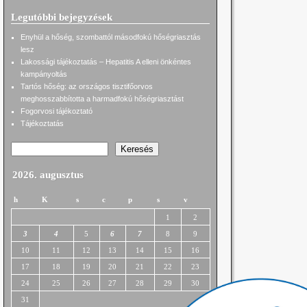
Legutóbbi bejegyzések
Enyhül a hőség, szombattól másodfokú hőségriasztás
lesz
Lakossági tájékoztatás – Hepatitis A elleni önkéntes
kampányoltás
Tartós hőség: az országos tisztifőorvos
meghosszabbította a harmadfokú hőségriasztást
Fogorvosi tájékoztató
Tájékoztatás
Keresés
2026. augusztus
h
K
s
c
p
s
v
1
2
3
4
5
6
7
8
9
10
11
12
13
14
15
16
17
18
19
20
21
22
23
24
25
26
27
28
29
30
31