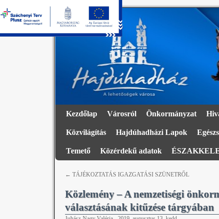
Kezdőlap
Városról
Önkormányzat
Hiv
Közvilágítás
Hajdúhadházi Lapok
Egészs
Temető
Közérdekű adatok
ÉSZAKKELE
←
TÁJÉKOZTATÁS IGAZGATÁSI SZÜNETRŐL
Közlemény – A nemzetiségi önkormá
választásának kitűzése tárgyában
Juhász-Nagy Valéria
-
2019. augusztus 13. kedd