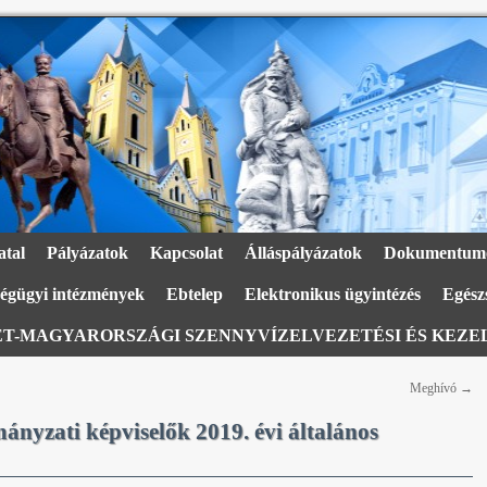
atal
Pályázatok
Kapcsolat
Álláspályázatok
Dokumentum
égügyi intézmények
Ebtelep
Elektronikus ügyintézés
Egészs
T-MAGYARORSZÁGI SZENNYVÍZELVEZETÉSI ÉS KEZEL
Meghívó
→
nyzati képviselők 2019. évi általános