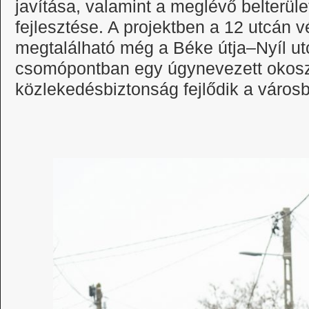
javítása, valamint a meglévő belterüle
fejlesztése. A projektben a 12 utcán 
megtalálható még a Béke útja–Nyíl ut
csomópontban egy úgynevezett okosze
közlekedésbiztonság fejlődik a város