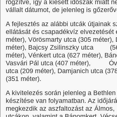
rögzítve, így a kiesett időszak miatt 
vállalt dátumot, de jelenleg is gőzer
A fejlesztés az alábbi utcák útjainak sz
ellátását és csapadékvíz elvezetését é
méter), Vörösmarty utca (305 méter), 
méter), Bajcsy Zsilinszky utca (56
méter), Vénkert utca (627 méter), Bán
Vasvári Pál utca (407 méter), Óvo
utca (209 méter), Damjanich utca (37
(351 méter).
A kivitelezés során jelenleg a Bethlen
készítése van folyamatban. Az időjár
megkezdik az aszfaltozást az Álmos,
utcákon, valamint a Bánomkert, Vécs