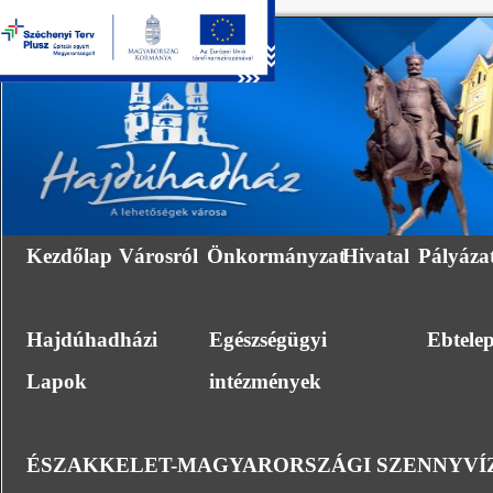
Kezdőlap
Városról
Önkormányzat
Hivatal
Pályáza
Hajdúhadházi
Egészségügyi
Ebtele
Lapok
intézmények
ÉSZAKKELET-MAGYARORSZÁGI SZENNYVÍZ