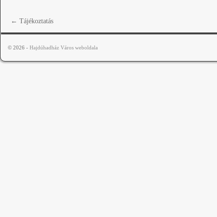
←
Tájékoztatás
© 2026 -
Hajdúhadház Város weboldala