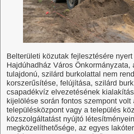
Belterületi közutak fejlesztésére nye
Hajdúhadház Város Önkormányzata, a p
tulajdonú, szilárd burkolattal nem rend
korszerűsítése, felújítása, szilárd burk
csapadékvíz elvezetésének kialakítása.
kijelölése során fontos szempont volt 
településközpont vagy a település kö
közszolgáltatást nyújtó létesítményei
megközelíthetősége, az egyes lakóter