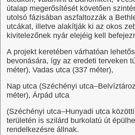
útalap megerősítését követően szintén
utolsó fázisában aszfaltozzák a Bethl
utcákat, illetve alakítják ki az okos z
kivitelezőnek nyár elejéig kell befeje
A projekt keretében várhatóan lehető
bevonására, így az eredeti terveken t
méter), Vadas utca (337 méter),
Nap utca (Széchényi utca–Belvíztároz
méter), Árpád utca
(Széchényi utca–Hunyadi utca közötti
területén is szilárd burkolatú út épülh
rendelkezésre állnak.