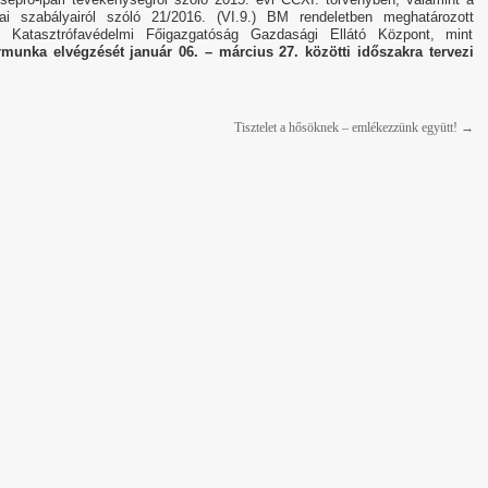
ai szabályairól szóló 21/2016. (VI.9.) BM rendeletben meghatározott
Katasztrófavédelmi Főigazgatóság Gazdasági Ellátó Központ, mint
rmunka elvégzését január 06. – március 27.
közötti időszakra tervezi
Tisztelet a hősöknek – emlékezzünk együtt!
→