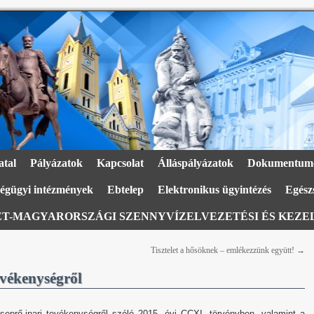
atal
Pályázatok
Kapcsolat
Álláspályázatok
Dokumentum
égügyi intézmények
Ebtelep
Elektronikus ügyintézés
Egészs
T-MAGYARORSZÁGI SZENNYVÍZELVEZETÉSI ÉS KEZEL
Tisztelet a hősöknek – emlékezzünk együtt!
→
evékenységről
seprő-ipari tevékenységről szóló 2015. évi CCXI. törvényben, valamint a