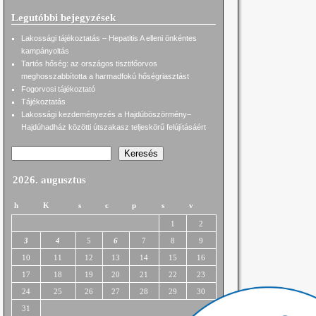
Legutóbbi bejegyzések
Lakossági tájékoztatás – Hepatitis A elleni önkéntes
kampányoltás
Tartós hőség: az országos tisztifőorvos
meghosszabbította a harmadfokú hőségriasztást
Fogorvosi tájékoztató
Tájékoztatás
Lakossági kezdeményezés a Hajdúböszörmény–
Hajdúhadház közötti útszakasz teljeskörű felújításáért
Keresés
2026. augusztus
h
K
s
c
p
s
v
1
2
3
4
5
6
7
8
9
10
11
12
13
14
15
16
17
18
19
20
21
22
23
24
25
26
27
28
29
30
31