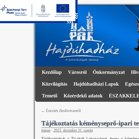
Kezdőlap
Városról
Önkormányzat
Hiv
Közvilágítás
Hajdúhadházi Lapok
Egészs
Temető
Közérdekű adatok
ÉSZAKKELE
←
Értesítés éleslövészetről
Tájékoztatás kéményseprő-ipari t
ttamas
-
2025. december 31. szerda
Tájékoztatjuk a Tisztelt Lakosságot, hogy a kémény