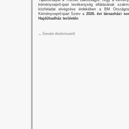
kéményseprő-ipari tevékenység ellátásának szakm
közfeladat elvégzése érdekében a BM Országos 
Kéményseprő-ipari Szerv a
2026. évi
társasházi so
Hajdúhadház területén
←
Értesítés éleslövészetről