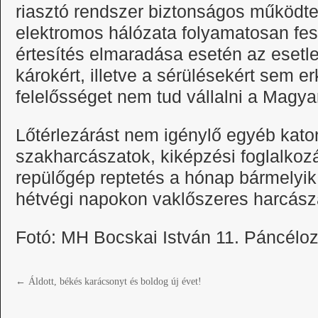
riasztó rendszer biztonságos működte
elektromos hálózata folyamatosan fes
értesítés elmaradása esetén az eset
károkért, illetve a sérülésekért sem e
felelősséget nem tud vállalni a Magy
Lőtérlezárást nem igénylő egyéb kato
szakharcászatok, kiképzési foglalkozá
repülőgép reptetés a hónap bármelyik
hétvégi napokon vaklőszeres harcászat
Fotó: MH Bocskai István 11. Páncélo
←
Áldott, békés karácsonyt és boldog új évet!