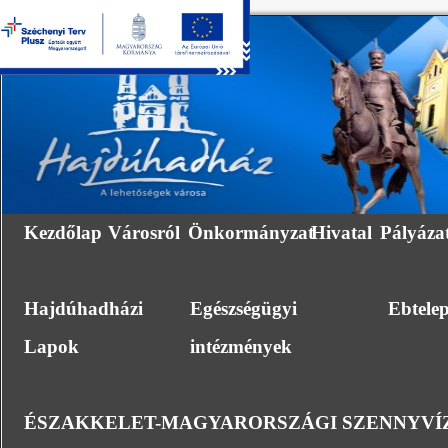
Kezdőlap
Városról
Önkormányzat
Hivatal
Pályáza
Hajdúhadházi
Egészségügyi
Ebtele
Lapok
intézmények
ÉSZAKKELET-MAGYARORSZÁGI SZENNYVÍZ