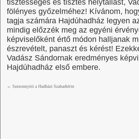
tisztességes és tisztes helytállást, 
fölényes győzelméhez! Kívánom, hogy
tagja számára Hajdúhadház legyen az
mindig előzzék meg az egyéni érvénye
képviselőként értő módon halljanak 
észrevételt, panaszt és kérést! Ezekk
Vadász Sándornak eredményes képvis
Hajdúhadház első embere.
←
Szezonnyitó a Hadházi Szabadtérin