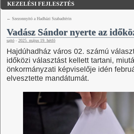
KEZELÉSI FEJLESZTÉS
←
Szezonnyitó a Hadházi Szabadtérin
Vadász Sándor nyerte az időköz
sajtó
-
2025. május 19. hétfő
Hajdúhadház város 02. számú válasz
időközi választást kellett tartani, mi
önkormányzati képviselője idén febru
elvesztette mandátumát.