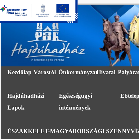
Kezdőlap
Városról
Önkormányzat
Hivatal
Pályáza
Hajdúhadházi
Egészségügyi
Ebtele
Lapok
intézmények
ÉSZAKKELET-MAGYARORSZÁGI SZENNYVÍZ