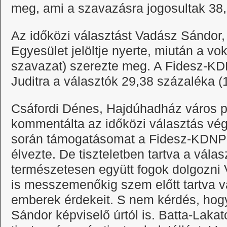
meg, ami a szavazásra jogosultak 38
Az időközi választást Vadász Sándor
Egyesület jelöltje nyerte, miután a v
szavazat) szerezte meg. A Fidesz-KDN
Juditra a választók 29,38 százaléka (
Csáfordi Dénes, Hajdúhadház város 
kommentálta az időközi választás vé
során támogatásomat a Fidesz-KDNP je
élvezte. De tiszteletben tartva a vála
természetesen együtt fogok dolgozni 
is messzemenőkig szem előtt tartva vá
emberek érdekeit. S nem kérdés, hog
Sándor képviselő úrtól is. Batta-Lak