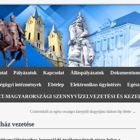
atal
Pályázatok
Kapcsolat
Álláspályázatok
Dokumentum
égügyi intézmények
Ebtelep
Elektronikus ügyintézés
Egészs
T-MAGYARORSZÁGI SZENNYVÍZELVEZETÉSI ÉS KEZEL
Csütörtöktől az egész országra kiterjedő tűzgyújtási tilalom lép életbe
→
ház vezetése
t akkumulátoriparhoz kapcsolódó tevékenységnek nincs helye a