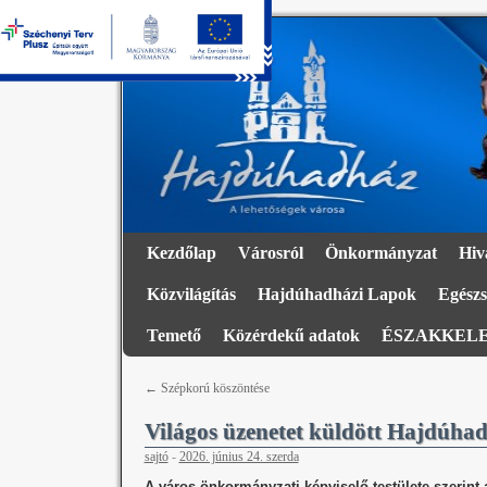
Kezdőlap
Városról
Önkormányzat
Hiv
Közvilágítás
Hajdúhadházi Lapok
Egészs
Temető
Közérdekű adatok
ÉSZAKKELE
←
Szépkorú köszöntése
Világos üzenetet küldött Hajdúhad
sajtó
-
2026. június 24. szerda
A város önkormányzati képviselő-testülete szerin