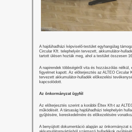
A hajdúhadházi képviselő-testület egyhangúlag támoga
Circular Kft. telephelyén tervezett, akkumulátor-hulla
tartott ülésen hozták meg, ahol a testület összesen 16 n
A napirendek többségéről vita és hozzászólás nélkül,
figyelmet kapott. Az előterjesztés az ALTEO Circular 
tervezett akkumulátor-hulladék előkezelési tevékenysé
kapcsolódott.
Az önkormányzat ügyfél
Az előterjesztés szerint a korábbi Éltex Kft-t az ALTE
működését. A társaság hajdúhadházi telephelyén hull
gyűjtésére, kereskedelmére és előkezelésére vonatkozó
A benyújtott dokumentáció alapján az önkormányzat sz
akkumulátorgyártásból származó hulladékok gyűjtését 