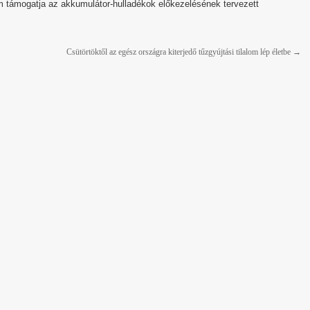
em támogatja az akkumulátor-hulladékok előkezelésének tervezett
Csütörtöktől az egész országra kiterjedő tűzgyújtási tilalom lép életbe
→