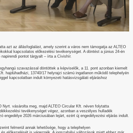
tta azt az állásfoglalást, amely szerint a város nem támogatja az ALTEO
dékokkal kapcsolatos előkezelési tevékenységet. A döntést a június 24-én
apirendi pontot tárgyalt – írta a Cívishír.
 egyhangú szavazással döntöttek a képviselők, a 11. pont azonban kiemelt
Kft. hajdúhadházi, 13740/17 helyrajzi számú ingatlanon működő telephelyén
ggel kapcsolatban indult környezeti hatásvizsgálati eljáráshoz
O Nyrt. vásárolta meg, majd ALTEO Circular Kft. néven folytatta
adékkezelési tevékenységet végez, azonban a veszélyes hulladék
 engedélye 2026 márciusában lejárt, ezért új engedélyezési eljárás indult.
erint felmerül annak lehetősége, hogy a telephelyen
és előkezelését is végeznék. A jogszabályi változások miatt ehhez már