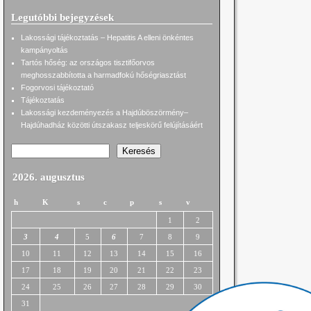
Legutóbbi bejegyzések
Lakossági tájékoztatás – Hepatitis A elleni önkéntes
kampányoltás
Tartós hőség: az országos tisztifőorvos
meghosszabbította a harmadfokú hőségriasztást
Fogorvosi tájékoztató
Tájékoztatás
Lakossági kezdeményezés a Hajdúböszörmény–
Hajdúhadház közötti útszakasz teljeskörű felújításáért
Keresés
2026. augusztus
h
K
s
c
p
s
v
1
2
3
4
5
6
7
8
9
10
11
12
13
14
15
16
17
18
19
20
21
22
23
24
25
26
27
28
29
30
31