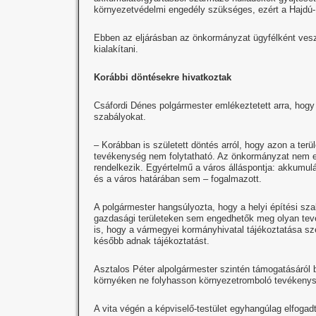
környezetvédelmi engedély szükséges, ezért a Hajdú-Bi
Ebben az eljárásban az önkormányzat ügyfélként vesz r
kialakítani.
Korábbi döntésekre hivatkoztak
Csáfordi Dénes polgármester emlékeztetett arra, hogy
szabályokat.
– Korábban is született döntés arról, hogy azon a terül
tevékenység nem folytatható. Az önkormányzat nem eng
rendelkezik. Egyértelmű a város álláspontja: akkumul
és a város határában sem – fogalmazott.
A polgármester hangsúlyozta, hogy a helyi építési sza
gazdasági területeken sem engedhetők meg olyan tevé
is, hogy a vármegyei kormányhivatal tájékoztatása sz
később adnak tájékoztatást.
Asztalos Péter alpolgármester szintén támogatásáról bi
környéken ne folyhasson környezetromboló tevékenysé
A vita végén a képviselő-testület egyhangúlag elfogadta