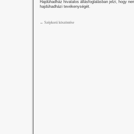
Hajdúhadház hivatalos állásfoglalásban jelzi, hogy n
hajdúhadházi tevékenységét.
←
Szépkorú köszöntése