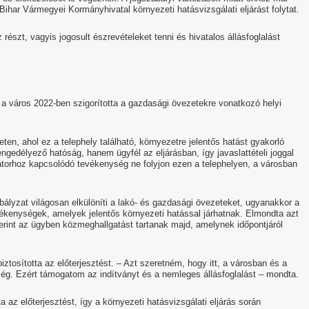
har Vármegyei Kormányhivatal környezeti hatásvizsgálati eljárást folytat.
észt, vagyis jogosult észrevételeket tenni és hivatalos állásfoglalást
 a város 2022-ben szigorította a gazdasági övezetekre vonatkozó helyi
eten, ahol ez a telephely található, környezetre jelentős hatást gyakorló
edélyező hatóság, hanem ügyfél az eljárásban, így javaslattételi joggal
átorhoz kapcsolódó tevékenység ne folyjon ezen a telephelyen, a városban
bályzat világosan elkülöníti a lakó- és gazdasági övezeteket, ugyanakkor a
kenységek, amelyek jelentős környezeti hatással járhatnak. Elmondta azt
erint az ügyben közmeghallgatást tartanak majd, amelynek időpontjáról
ztosította az előterjesztést. – Azt szeretném, hogy itt, a városban és a
g. Ezért támogatom az indítványt és a nemleges állásfoglalást – mondta.
 az előterjesztést, így a környezeti hatásvizsgálati eljárás során