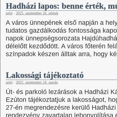
Hadházi lapos: benne érték, mú
sajtó
-
2025. szeptember 26. péntek
A város ünnepének első napján a hel
tudatos gazdálkodás fontossága kapot
napok ünnepségsorozata Hajdúhadhá
délelőtt kezdődött. A város főterén felá
színpadok készen álltak arra, hogy k
Lakossági tájékoztató
sajtó
-
2025. szeptember 24. szerda
Út- és parkoló lezárások a Hadházi 
Ezúton tájékoztatjuk a lakosságot, h
27-én megrendezésre kerülő Hadház
rendezvény zavartalan lebonyolítása 