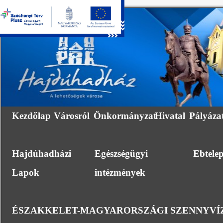
Kezdőlap
Városról
Önkormányzat
Hivatal
Pályáza
Hajdúhadházi
Egészségügyi
Ebtele
Lapok
intézmények
ÉSZAKKELET-MAGYARORSZÁGI SZENNYVÍZ