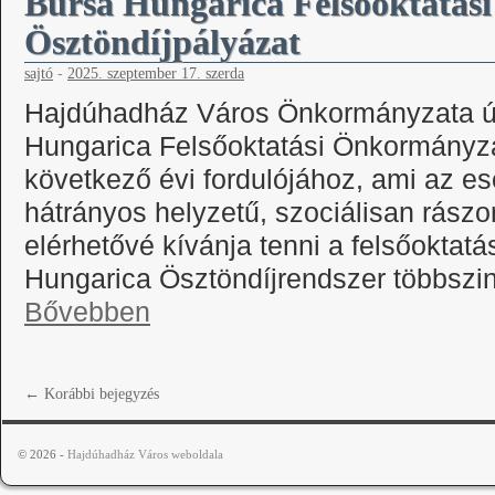
Bursa Hungarica Felsőoktatás
Ösztöndíjpályázat
sajtó
-
2025. szeptember 17. szerda
Hajdúhadház Város Önkormányzata újr
Hungarica Felsőoktatási Önkormányza
következő évi fordulójához, ami az e
hátrányos helyzetű, szociálisan rászor
elérhetővé kívánja tenni a felsőoktatá
Hungarica Ösztöndíjrendszer többszi
Bővebben
←
Korábbi bejegyzés
© 2026 -
Hajdúhadház Város weboldala