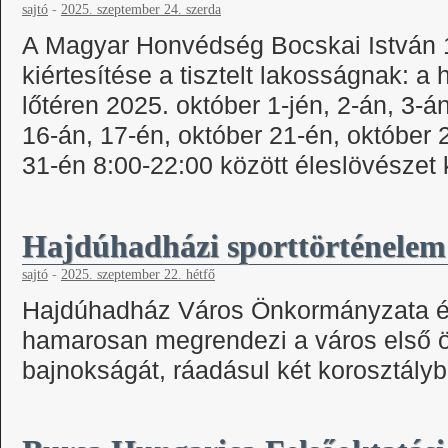
sajtó
-
2025. szeptember 24. szerda
A Magyar Honvédség Bocskai István 
kiértesítése a tisztelt lakosságnak: a
lőtéren 2025. október 1-jén, 2-án, 3-á
16-án, 17-én, október 21-én, október 
31-én 8:00-22:00 között éleslövészet
Hajdúhadházi sporttörténelem
sajtó
-
2025. szeptember 22. hétfő
Hajdúhadház Város Önkormányzata é
hamarosan megrendezi a város első 
bajnokságát, ráadásul két korosztályb