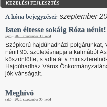
KEZELÉSI FEJLESZTÉS
szeptember 2
A hóna bejegyzései:
Isten éltesse sokáig Róza nénit!
sajtó
-
2025. szeptember 30. kedd
Szépkorú hajdúhadházi polgárunkat,
nénit 90. születésnapja alkalmából As
köszöntötte, s adta át a miniszterelnö
Hajdúhadház Város Önkormányzatána
jókívánságait.
Meghívó
sajtó
-
2025. szeptember 30. kedd