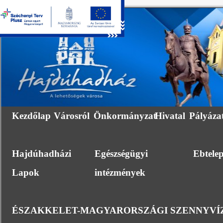
Kezdőlap
Városról
Önkormányzat
Hivatal
Pályáza
Hajdúhadházi
Egészségügyi
Ebtele
Lapok
intézmények
ÉSZAKKELET-MAGYARORSZÁGI SZENNYVÍZ