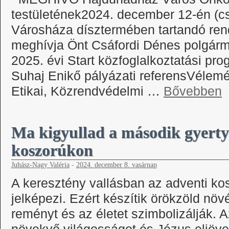
testületének2024. december 12-én (cs
Városháza dísztermében tartandó rendk
meghívja Önt Csáfordi Dénes polgárm
2025. évi Start közfoglalkoztatási pr
Suhaj Enikő pályázati referensVélemé
Etikai, Közrendvédelmi …
Bővebben
Ma kigyullad a második gyerty
koszorúkon
Juhász-Nagy Valéria
-
2024. december 8. vasárnap
A keresztény vallásban az adventi kos
jelképezi. Ezért készítik örökzöld növ
reményt és az életet szimbolizálják. 