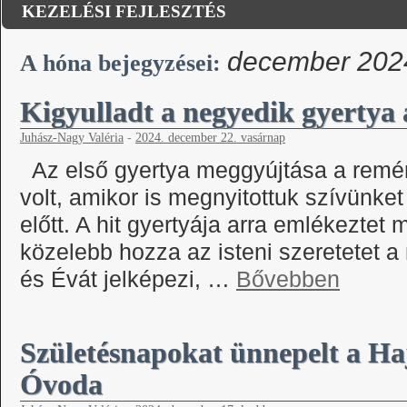
KEZELÉSI FEJLESZTÉS
december 202
A hóna bejegyzései:
Kigyulladt a negyedik gyertya 
Juhász-Nagy Valéria
-
2024. december 22. vasárnap
Az első gyertya meggyújtása a remén
volt, amikor is megnyitottuk szívünk
előtt. A hit gyertyája arra emlékeztet 
közelebb hozza az isteni szeretetet 
és Évát jelképezi, …
Bővebben
Születésnapokat ünnepelt a H
Óvoda