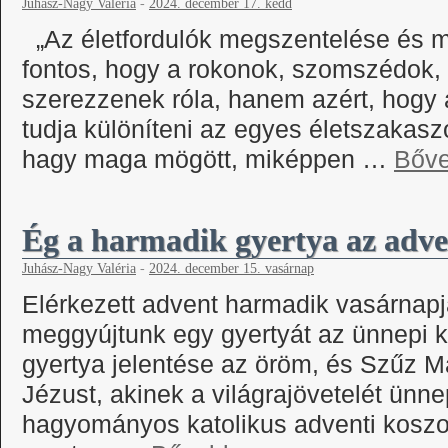
Juhász-Nagy Valéria
-
2024. december 17. kedd
„Az életfordulók megszentelése és m
fontos, hogy a rokonok, szomszédok, 
szerezzenek róla, hanem azért, hogy a
tudja különíteni az egyes életszakasz
hagy maga mögött, miképpen …
Bőv
Ég a harmadik gyertya az adve
Juhász-Nagy Valéria
-
2024. december 15. vasárnap
Elérkezett advent harmadik vasárnapja
meggyújtunk egy gyertyát az ünnepi 
gyertya jelentése az öröm, és Szűz Má
Jézust, akinek a világrajövetelét ünn
hagyományos katolikus adventi koszo