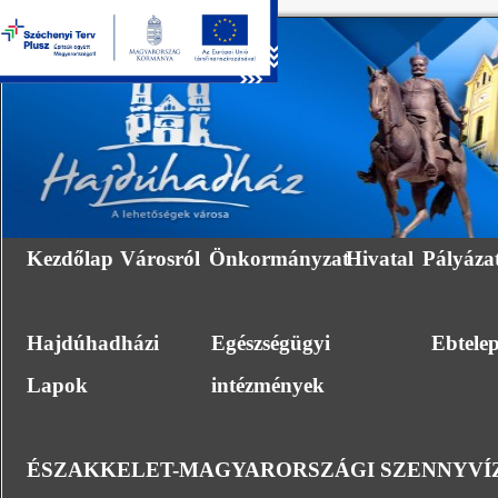
Kezdőlap
Városról
Önkormányzat
Hivatal
Pályáza
Hajdúhadházi
Egészségügyi
Ebtele
Lapok
intézmények
ÉSZAKKELET-MAGYARORSZÁGI SZENNYVÍZ