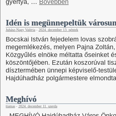
gyertya, …
Bővebben
Idén is megünnepeltük városun
Juhász-Nagy Valéria
-
2024. december 13. péntek
Bocskai István fejedelem lovas szobr
megemlékezés, melyen Pajna Zoltán,
Közgyűlés elnöke méltatta őseinket é
köszöntőjében. Ezután koszorúval ti
dísztermében ünnepi képviselő-testül
Hajdúhadház polgármestere elmondta
Meghívó
ttamas
-
2024. december 11. szerda
MEGHÍVÓ Hajdúhadház Város Önkor