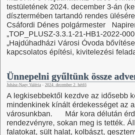
testületének 2024. december 3-án (k
dísztermében tartandó rendes ülésére 
Csáfordi Dénes polgármester Napiren
„TOP_PLUSZ-3.3.1-21-HB1-2022-000
„Hajdúhadházi Városi Óvoda bővítése”
kapcsolatos építési, kivitelezési fel
Ünnepelni gyűltünk össze adve
Juhász-Nagy Valéria
-
2024. december 2. hétfő
A legkisebbektől kezdve az idősebb ko
mindenkinek kínált érdekességet az 
városunkban. Már kora délután érde
rendezvényre, sokan meg is tették. Ál
falatokat, sült halat, kolbászt, geszt