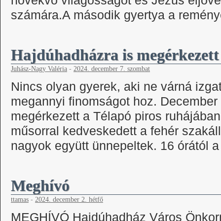
növekvő világosságot és Jézus eljövet
számára.A második gyertya a remén
Hajdúhadházra is megérkezett
Juhász-Nagy Valéria
-
2024. december 7. szombat
Nincs olyan gyerek, aki ne várná izgat
megannyi finomságot hoz. December 
megérkezett a Télapó piros ruhájában
műsorral kedveskedett a fehér szakál
nagyok együtt ünnepeltek. 16 órától
Meghívó
ttamas
-
2024. december 2. hétfő
MEGHÍVÓ Hajdúhadház Város Önkorm