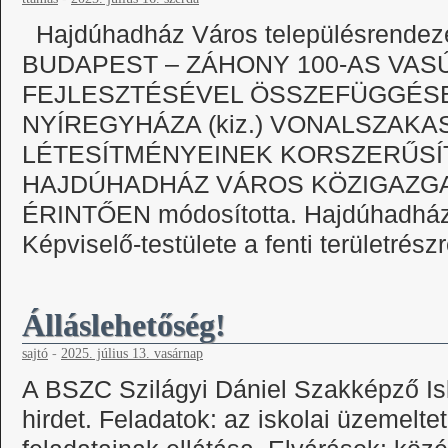
Hajdúhadház Város településrendezé
BUDAPEST – ZÁHONY 100-AS VAS
FEJLESZTÉSÉVEL ÖSSZEFÜGGÉSBEN
NYÍREGYHÁZA (kiz.) VONALSZAK
LÉTESÍTMÉNYEINEK KORSZERŰS
HAJDÚHADHÁZ VÁROS KÖZIGAZGA
ÉRINTŐEN módosította. Hajdúhadhá
Képviselő-testülete a fenti területrés
Álláslehetőség!
sajtó
-
2025. július 13. vasárnap
A BSZC Szilágyi Dániel Szakképző Isko
hirdet. Feladatok: az iskolai üzemeltet