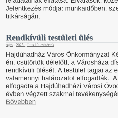
feladatainak ellátása. Elvárások: köz
Jelentkezés módja: munkaidőben, sz
titkárságán.
Rendkívüli testületi ülés
sajtó
-
2025. július 10. csütörtök
Hajdúhadház Város Önkormányzat Képv
én, csütörtök délelőtt, a Városháza dí
rendkívüli ülését. A testület tagjai az
valamennyi határozatot elfogadták. A 
elfogadta a Hajdúhadházi Városi Óvo
évben végzett szakmai tevékenységér
Bővebben