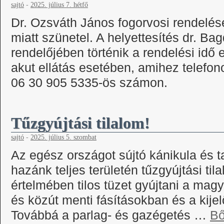
sajtó
-
2025. július 7. hétfő
Dr. Ozsváth János fogorvosi rendelése
miatt szünetel. A helyettesítés dr. Ba
rendelőjében történik a rendelési idő 
akut ellátás esetében, amihez telefo
06 30 905 5335-ös számon.
Tűzgyújtási tilalom!
sajtó
-
2025. július 5. szombat
Az egész országot sújtó kánikula és 
hazánk teljes területén tűzgyújtási til
értelmében tilos tüzet gyújtani a mag
és közút menti fásításokban és a kijel
Továbbá a parlag- és gazégetés …
B