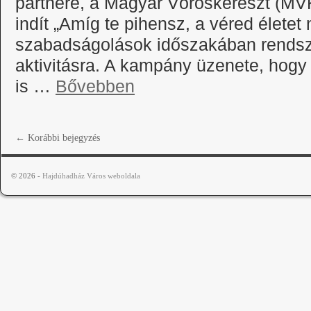
partnere, a Magyar Vöröskereszt (MV
indít „Amíg te pihensz, a véred életet
szabadságolások időszakában rendsz
aktivitásra. A kampány üzenete, hogy
is …
Bővebben
←
Korábbi bejegyzés
© 2026 -
Hajdúhadház Város weboldala