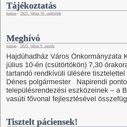
Tájékoztatás
ttamas
-
2025. július 10. csütörtök
Meghívó
ttamas
-
2025. július 9. szerda
Hajdúhadház Város Önkormányzata Ké
július 10-én (csütörtökön) 7,30 órak
tartandó rendkívüli ülésére tisztelette
Dénes polgármester Napirendi ponto
településrendezési eszközeinek – a 
vasúti fővonal fejlesztésével össze
Tisztelt páciensek!