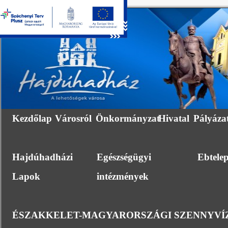
Kezdőlap
Városról
Önkormányzat
Hivatal
Pályáza
Hajdúhadházi
Egészségügyi
Ebtele
Lapok
intézmények
ÉSZAKKELET-MAGYARORSZÁGI SZENNYVÍZ