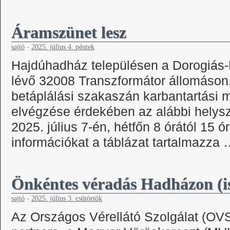
Áramszünet lesz
sajtó
-
2025. július 4. péntek
Hajdúhadház településen a Dorogiás-
lévő 32008 Transzformátor állomáson
betáplálási szakaszán karbantartási
elvégzése érdekében az alábbi helys
2025. július 7-én, hétfőn 8 órától 15 ór
információkat a táblázat tartalmazza
Önkéntes véradás Hadházon (i
sajtó
-
2025. július 3. csütörtök
Az Országos Vérellátó Szolgálat (OV