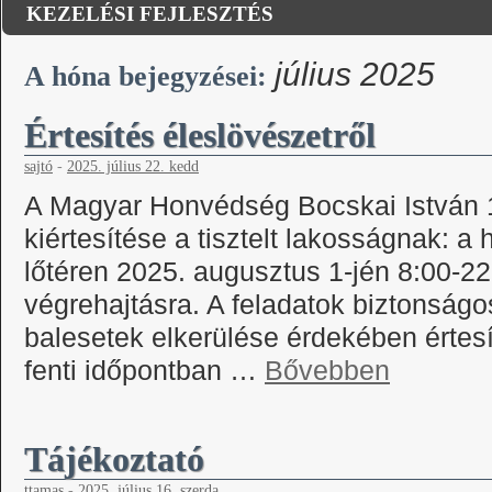
KEZELÉSI FEJLESZTÉS
július 2025
A hóna bejegyzései:
Értesítés éleslövészetről
sajtó
-
2025. július 22. kedd
A Magyar Honvédség Bocskai István 
kiértesítése a tisztelt lakosságnak: a
lőtéren 2025. augusztus 1-jén 8:00-22
végrehajtásra. A feladatok biztonságo
balesetek elkerülése érdekében értesí
fenti időpontban …
Bővebben
Tájékoztató
ttamas
-
2025. július 16. szerda