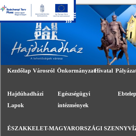
Kezdőlap
Városról
Önkormányzat
Hivatal
Pályáza
Hajdúhadházi
Egészségügyi
Ebtele
Lapok
intézmények
ÉSZAKKELET-MAGYARORSZÁGI SZENNYVÍZ